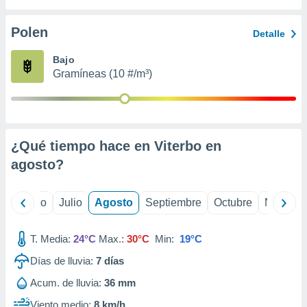
ados con el
 seleccionar
o.
Polen
Detalle
calización
Bajo
precisa e
Gramíneas (10 #/m³)
ión mediante
, publicidad
dos,
 publicidad
¿Qué tiempo hace en Viterbo en
,
agosto
?
ón de
 desarrollo
s.
yo
Junio
Julio
Agosto
Septiembre
Octubre
Noviemb
tros 1199
ios
T. Media:
24°C
Max.:
30°C
Min:
19°C
Días de lluvia:
7
días
Acum. de lluvia:
36 mm
Viento medio:
8 km/h