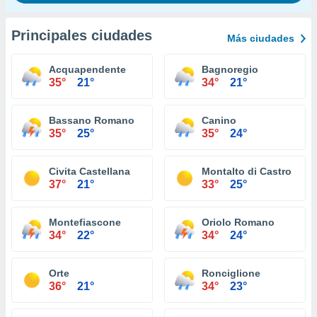
Principales ciudades
Más ciudades
Acquapendente
Bagnoregio
35°
21°
34°
21°
Bassano Romano
Canino
35°
25°
35°
24°
Civita Castellana
Montalto di Castro
37°
21°
33°
25°
Montefiascone
Oriolo Romano
34°
22°
34°
24°
Orte
Ronciglione
36°
21°
34°
23°