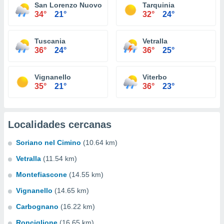
San Lorenzo Nuovo
Tarquinia
34°
21°
32°
24°
Tuscania
Vetralla
36°
24°
36°
25°
Vignanello
Viterbo
35°
21°
36°
23°
Localidades cercanas
Soriano nel Cimino
(10.64 km)
Vetralla
(11.54 km)
Montefiascone
(14.55 km)
Vignanello
(14.65 km)
Carbognano
(16.22 km)
Ronciglione
(16.65 km)