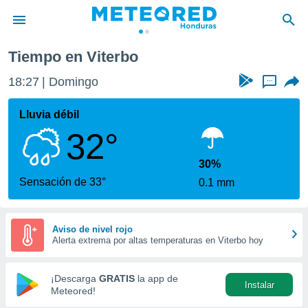
Tiempo en Viterbo
privacidad
18:27
Domingo
...
o de
n) ha sido
Lluvia débil
or
32°
es para
ue la
 que se
30%
e calidad.
Sensación de 33°
0.1 mm
eder a este
ediante las
opciones:
Aviso de nivel rojo
Alerta extrema por altas temperaturas en Viterbo hoy
ookies y
e forma
¡Descarga
GRATIS
la app de
Instalar
d digital
Meteored!
ada, basada