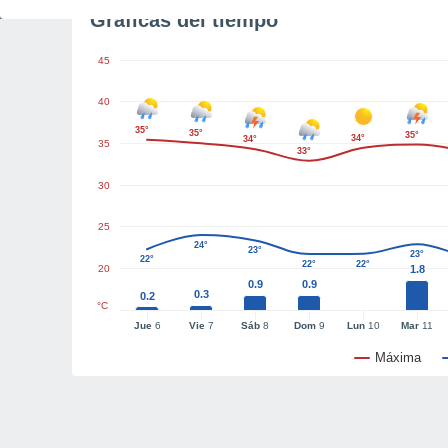
Gráficas del tiempo
45
40
35°
35°
35°
34°
34°
35
33°
30
25
24°
23°
23°
22°
22°
22°
20
1.8
0.9
0.9
0.3
0.2
°C
Jue
6
Vie
7
Sáb
8
Dom
9
Lun
10
Mar
11
Máxima