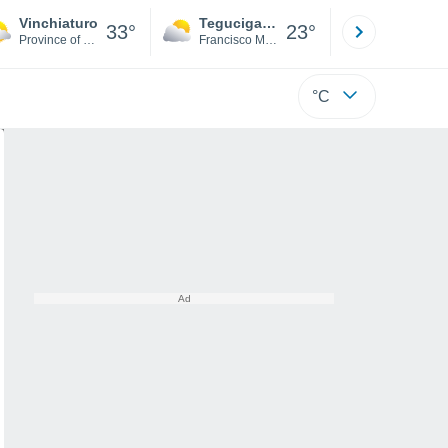
Vinchiaturo
Tegucigalpa
San Pedr
33°
23°
Province of Campobasso
Francisco Morazán
Cortés
°C