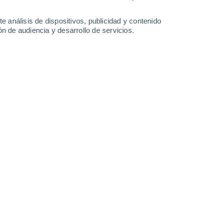
-
27
km/h
13
-
35
km/h
9
-
37
km/h
12
-
37
km/h
e análisis de dispositivos, publicidad y contenido
n de audiencia y desarrollo de servicios.
sto
Sur
4 Medio
°
4
-
24 km/h
FPS:
6-10
Sur
2 Bajo
°
7
-
22 km/h
FPS:
no
Oeste
1 Bajo
°
5
-
21 km/h
FPS:
no
Oeste
0 Bajo
°
5
-
16 km/h
FPS:
no
Oeste
0 Bajo
°
3
-
14 km/h
FPS:
no