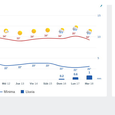
15
35°
34°
34°
34°
34°
10
34°
33°
5
23°
23°
22°
22°
21°
21°
21°
1
0.6
0.2
mm
Mié
12
Jue
13
Vie
14
Sáb
15
Dom
16
Lun
17
Mar
18
Mínima
Lluvia