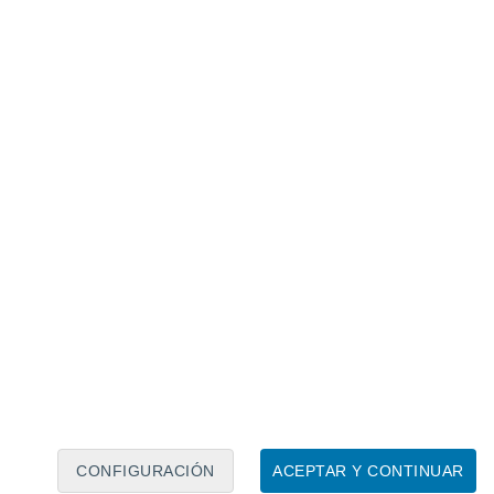
Calendario lunar
Lun
Mar
Mié
Jue
Vie
Sáb
Dom
6
7
8
9
10
11
12
13
14
15
16
17
18
19
CONFIGURACIÓN
ACEPTAR Y CONTINUAR