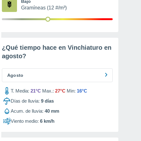
Bajo
Gramíneas (12 #/m³)
¿Qué tiempo hace en Vinchiaturo en
agosto
?
Agosto
T. Media:
21°C
Max.:
27°C
Min:
16°C
Días de lluvia:
9
días
Acum. de lluvia:
40 mm
Viento medio:
6 km/h