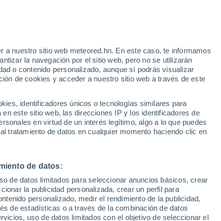
Aviso de nivel amarillo
Alerta moderada por altas
temperaturas en Vinchiaturo hoy
r a nuestro sitio web meteored.hn. En este caso, te informamos
h
tizar la navegación por el sitio web, pero no se utilizarán
dad o contenido personalizado, aunque sí podrás visualizar
ción de cookies y acceder a nuestro sitio web a través de este
atélites
Modelos
es, identificadores únicos o tecnologías similares para
n este sitio web, las direcciones IP y los identificadores de
rsonales en virtud de un interés legítimo, algo a lo que puedes
 al tratamiento de datos en cualquier momento haciendo clic en
omingo
Lunes
Martes
Miércoles
9 Ago
10 Ago
11 Ago
12 Ago
miento de datos:
uso de datos limitados para seleccionar anuncios básicos, crear
50%
60%
ccionar la publicidad personalizada, crear un perfil para
0.9 mm
1.8 mm
ontenido personalizado, medir el rendimiento de la publicidad,
33°
/
22°
34°
/
22°
35°
/
23°
34°
/
22°
vés de estadísticas o a través de la combinación de datos
rvicios, uso de datos limitados con el objetivo de seleccionar el