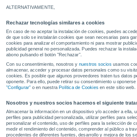
33°
ALTERNATIVAMENTE,
Rechazar tecnologías similares a cookies
Sur
En caso de no aceptar la instalación de cookies, puedes accede
Sensación de 31°
4
-
24 km/
de que solo se instalarán cookies que sean necesarias para garan
cookies para analizar el comportamiento ni para mostrar publici
publicidad general no personalizada. Puedes rechazar la instala
abono pulsando el botón "Rechazar".
Tiempo 1 - 7 días
Mapa de lluvia
Radar de lluvia
S
Con su consentimiento, nosotros y
nuestros socios
usamos cooki
almacenar, acceder y procesar datos personales como su visita e
cookies. Es posible que algunos proveedores traten tus datos pe
oponerte. Para ello, puede retirar su consentimiento u oponerse
Mañana
Sábado
D
Hoy
"Configurar"
o en nuestra
Política de Cookies
en este sitio web.
7 Ago
8 Ago
6 Ago
Nosotros y nuestros socios hacemos el siguiente trata
Almacenar la información en un dispositivo y/o acceder a ella, 
60%
70%
50%
perfiles para publicidad personalizada, utilizar perfiles para sele
0.3 mm
0.9 mm
0.2 mm
personalizar el contenido, uso de perfiles para la selección de c
35°
/
24°
34°
/
23°
35°
/
22°
medir el rendimiento del contenido, comprender al público a tra
procedentes de diferentes fuentes, desarrollo y mejora de los se