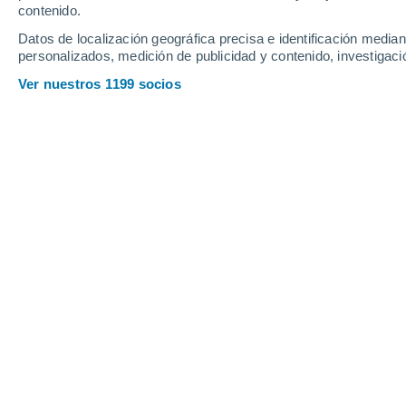
contenido.
9
-
28
km/h
11
-
32
km/h
8
8
-
27
km/h
Datos de localización geográfica precisa e identificación mediant
personalizados, medición de publicidad y contenido, investigació
Tiempo en Vinchiaturo hoy
, 6 de ago
Ver nuestros 1199 socios
Nubes y claros
33°
16:00
Sensación T.
31
Lluvia débil
30%
32°
17:00
0.2 mm
Sensación T.
31
Nubes y claros
31°
18:00
Sensación T.
30
Soleado
31°
19:00
Sensación T.
30
Nubes y claros
29°
20:00
Sensación T.
29