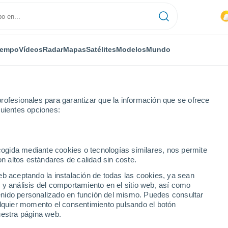
iempo
Vídeos
Radar
Mapas
Satélites
Modelos
Mundo
rofesionales para garantizar que la información que se ofrece
guientes opciones:
ro
ecogida mediante cookies o tecnologías similares, nos permite
on altos estándares de calidad sin coste.
eb aceptando la instalación de todas las cookies, ya sean
 y análisis del comportamiento en el sitio web, así como
...
ntenido personalizado en función del mismo. Puedes consultar
alquier momento el consentimiento pulsando el botón
Por hora
uestra página web.
Lluvias débiles en las próximas
horas