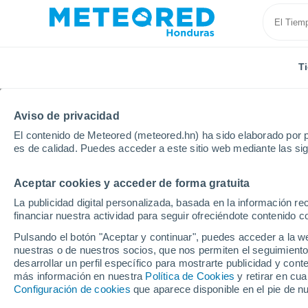
T
Aviso de privacidad
El contenido de Meteored (meteored.hn) ha sido elaborado por p
es de calidad. Puedes acceder a este sitio web mediante las si
Aceptar cookies y acceder de forma gratuita
Inicio
Italia
Provincia de Campobasso
Vinchiatu
La publicidad digital personalizada, basada en la información r
financiar nuestra actividad para seguir ofreciéndote contenido c
Tiempo en Vinchiaturo
Pulsando el botón "Aceptar y continuar", puedes acceder a la w
nuestras o de nuestros socios, que nos permiten el seguimiento
15:57
Jueves
desarrollar un perfil específico para mostrarte publicidad y co
más información en nuestra
Política de Cookies
y retirar en cu
Configuración de cookies
que aparece disponible en el pie de n
Nubes y claros