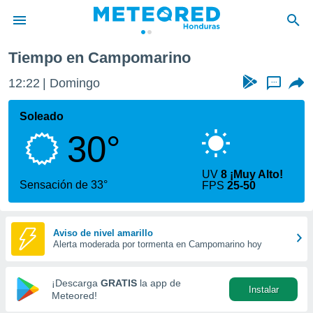
Tiempo en Campomarino
privacidad
12:22
Domingo
...
o de
n) ha sido
Soleado
or
30°
es para
ue la
 que se
UV
8 ¡Muy Alto!
e calidad.
Sensación de 33°
FPS
25-50
eder a este
ediante las
opciones:
Aviso de nivel amarillo
Alerta moderada por tormenta en Campomarino hoy
ookies y
e forma
¡Descarga
GRATIS
la app de
Instalar
d digital
Meteored!
ada, basada