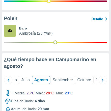
ados con el
 seleccionar
o.
calización
Polen
Detalle
precisa e
ión mediante
Bajo
Ambrosía (23 #/m³)
, publicidad
dos,
 publicidad
,
¿Qué tiempo hace en Campomarino en
ón de
 desarrollo
agosto
?
s.
tros 1199
yo
Junio
Julio
Agosto
Septiembre
Octubre
Noviemb
ios
T. Media:
25°C
Max.:
28°C
Min:
23°C
Días de lluvia:
4
días
Acum. de lluvia:
29 mm