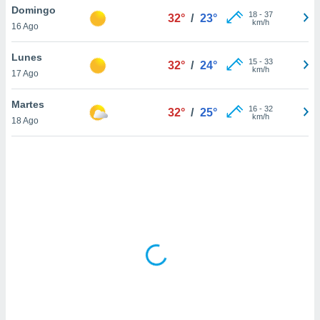
ón de
Domingo
18
-
37
32°
/
23°
uedes
km/h
16 Ago
uestro sitio
ed.hn. En
Lunes
te
15
-
33
32°
/
24°
km/h
 de que
17 Ago
talarán
e sean
Martes
16
-
32
32°
/
25°
para
km/h
18 Ago
a
por el sitio
o se
cookies para
nto ni para
licidad o
ado, aunque
sualizar
general no
ada. Puedes
 instalación
y acceder a
io web a