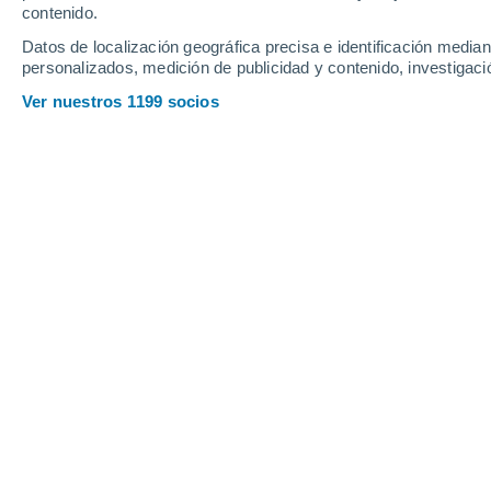
contenido.
17
-
39
km/h
26
-
53
km/h
17
18
-
39
km/h
Datos de localización geográfica precisa e identificación mediant
personalizados, medición de publicidad y contenido, investigació
Tiempo en Villacastín hoy
, 7 de agos
Ver nuestros 1199 socios
Soleado
30°
12:00
Sensación T.
29°
Soleado
32°
13:00
Sensación T.
30°
Soleado
33°
14:00
Sensación T.
31°
Soleado
34°
15:00
Sensación T.
31°
Nubes y claros
34°
16:00
Sensación T.
31°