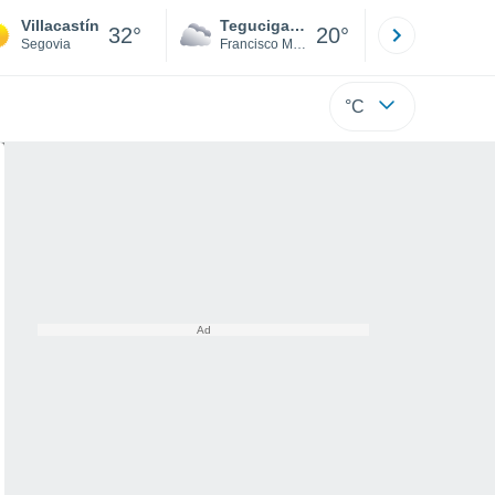
Villacastín
Tegucigalpa
San Pedr
32°
20°
Segovia
Francisco Morazán
Cortés
°C