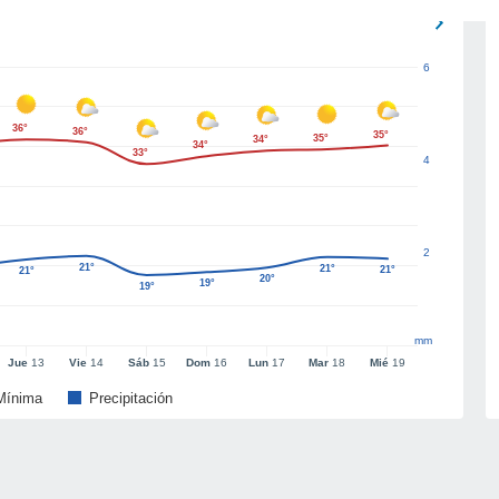
6
36°
36°
35°
35°
34°
34°
33°
4
2
21°
21°
21°
21°
20°
19°
19°
mm
Jue
13
Vie
14
Sáb
15
Dom
16
Lun
17
Mar
18
Mié
19
Mínima
Precipitación