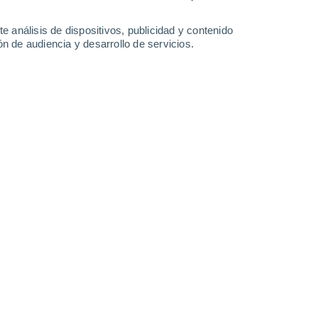
-
41
km/h
16
-
37
km/h
15
-
37
km/h
16
-
39
km/h
e análisis de dispositivos, publicidad y contenido
n de audiencia y desarrollo de servicios.
to
Suroeste
6 Alto
7
-
23 km/h
FPS:
15-25
Suroeste
8 ¡Muy Alto!
7
-
24 km/h
FPS:
25-50
Oeste
9 ¡Muy Alto!
6
-
24 km/h
FPS:
25-50
Noroeste
9 ¡Muy Alto!
8
-
27 km/h
FPS:
25-50
Noroeste
8 ¡Muy Alto!
13
-
32 km/h
FPS:
25-50