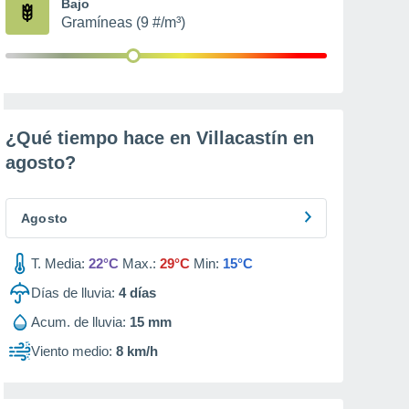
Bajo
Gramíneas (9 #/m³)
¿Qué tiempo hace en Villacastín en
agosto
?
Agosto
T. Media:
22°C
Max.:
29°C
Min:
15°C
Días de lluvia:
4
días
Acum. de lluvia:
15 mm
Viento medio:
8 km/h