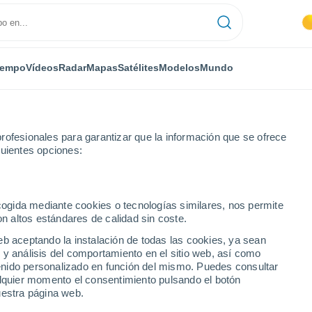
iempo
Vídeos
Radar
Mapas
Satélites
Modelos
Mundo
rofesionales para garantizar que la información que se ofrece
guientes opciones:
via
Villacastín
ecogida mediante cookies o tecnologías similares, nos permite
on altos estándares de calidad sin coste.
eb aceptando la instalación de todas las cookies, ya sean
 y análisis del comportamiento en el sitio web, así como
...
ntenido personalizado en función del mismo. Puedes consultar
alquier momento el consentimiento pulsando el botón
Por hora
uestra página web.
Intervalos nubosos en las
próximas horas