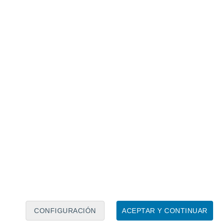
Calendario lunar
Lun
Mar
Mié
Jue
Vie
Sáb
Dom
7
8
9
10
11
12
13
14
15
16
17
18
19
20
CONFIGURACIÓN
ACEPTAR Y CONTINUAR