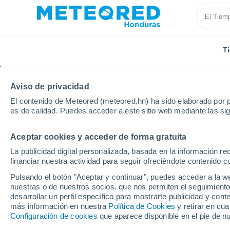
T
Aviso de privacidad
El contenido de Meteored (meteored.hn) ha sido elaborado por p
es de calidad. Puedes acceder a este sitio web mediante las si
Aceptar cookies y acceder de forma gratuita
Inicio
España
Castilla y León
Provincia de Sego
La publicidad digital personalizada, basada en la información r
financiar nuestra actividad para seguir ofreciéndote contenido c
Tiempo en Villacastín
Pulsando el botón "Aceptar y continuar", puedes acceder a la w
nuestras o de nuestros socios, que nos permiten el seguimiento
12:14
Viernes
desarrollar un perfil específico para mostrarte publicidad y co
más información en nuestra
Política de Cookies
y retirar en cu
Configuración de cookies
que aparece disponible en el pie de n
Soleado