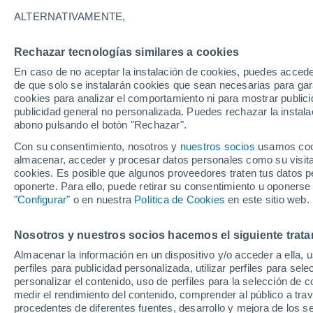
30°
ALTERNATIVAMENTE,
Rechazar tecnologías similares a cookies
UV
6 Alto
En caso de no aceptar la instalación de cookies, puedes accede
Sensación de 29°
FPS
15-25
de que solo se instalarán cookies que sean necesarias para garan
cookies para analizar el comportamiento ni para mostrar publici
publicidad general no personalizada. Puedes rechazar la instala
abono pulsando el botón "Rechazar".
Tiempo 1 - 7 días
Mapa de nubosidad
Radar de llu
Con su consentimiento, nosotros y
nuestros socios
usamos cooki
almacenar, acceder y procesar datos personales como su visita e
cookies. Es posible que algunos proveedores traten tus datos pe
oponerte. Para ello, puede retirar su consentimiento u oponerse
Mañana
Domingo
Hoy
"Configurar"
o en nuestra
Política de Cookies
en este sitio web.
8 Ago
9 Ago
7 Ago
Nosotros y nuestros socios hacemos el siguiente trata
Almacenar la información en un dispositivo y/o acceder a ella, 
perfiles para publicidad personalizada, utilizar perfiles para sele
personalizar el contenido, uso de perfiles para la selección de c
34°
/
18°
32°
/
18°
34°
/
20°
medir el rendimiento del contenido, comprender al público a tra
procedentes de diferentes fuentes, desarrollo y mejora de los se