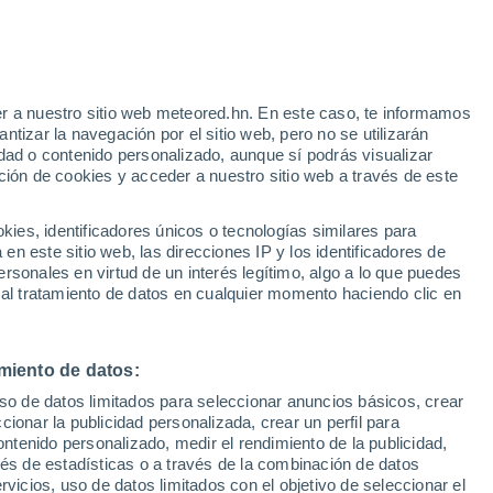
Aviso de nivel amarillo
Alerta moderada por altas
temperaturas en Villacastín hoy
r a nuestro sitio web meteored.hn. En este caso, te informamos
tizar la navegación por el sitio web, pero no se utilizarán
dad o contenido personalizado, aunque sí podrás visualizar
ción de cookies y acceder a nuestro sitio web a través de este
via
Satélites
Modelos
es, identificadores únicos o tecnologías similares para
n este sitio web, las direcciones IP y los identificadores de
rsonales en virtud de un interés legítimo, algo a lo que puedes
 al tratamiento de datos en cualquier momento haciendo clic en
Lunes
Martes
Miércoles
Jueves
10 Ago
11 Ago
12 Ago
13 Ago
miento de datos:
uso de datos limitados para seleccionar anuncios básicos, crear
ccionar la publicidad personalizada, crear un perfil para
ontenido personalizado, medir el rendimiento de la publicidad,
32°
/
17°
33°
/
18°
35°
/
20°
36°
/
21°
vés de estadísticas o a través de la combinación de datos
rvicios, uso de datos limitados con el objetivo de seleccionar el