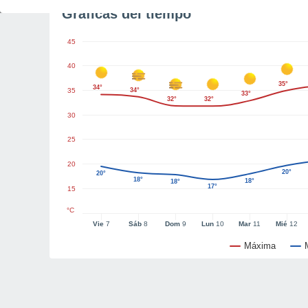
Gráficas del tiempo
45
40
35°
34°
35
34°
33°
32°
32°
30
25
20
20°
20°
18°
18°
18°
17°
15
°C
Vie
7
Sáb
8
Dom
9
Lun
10
Mar
11
Mié
12
Máxima