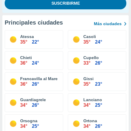
Principales ciudades
Más ciudades
Atessa
Casoli
35°
22°
35°
24°
Chieti
Cupello
36°
24°
33°
26°
Francavilla al Mare
Gissi
36°
26°
35°
23°
Guardiagrele
Lanciano
34°
26°
34°
25°
Orsogna
Ortona
34°
25°
34°
26°