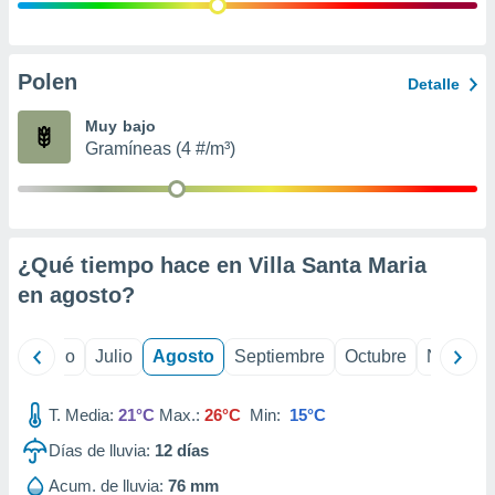
ados con el
 seleccionar
o.
calización
Polen
Detalle
precisa e
ión mediante
Muy bajo
Gramíneas (4 #/m³)
, publicidad
dos,
 publicidad
,
¿Qué tiempo hace en Villa Santa Maria
ón de
 desarrollo
en
agosto
?
s.
tros 1199
yo
Junio
Julio
Agosto
Septiembre
Octubre
Noviemb
ios
T. Media:
21°C
Max.:
26°C
Min:
15°C
Días de lluvia:
12
días
Acum. de lluvia:
76 mm