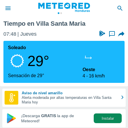
Tiempo en Villa Santa Maria
privacidad
07:48
Jueves
...
o de
n) ha sido
Soleado
or
29°
es para
ue la
 que se
Oeste
e calidad.
Sensación de 29°
4
16 km/h
eder a este
ediante las
opciones:
Aviso de nivel amarillo
Alerta moderada por altas temperaturas en Villa Santa
ookies y
Maria hoy
e forma
¡Descarga
GRATIS
la app de
Instalar
d digital
Meteored!
ada, basada