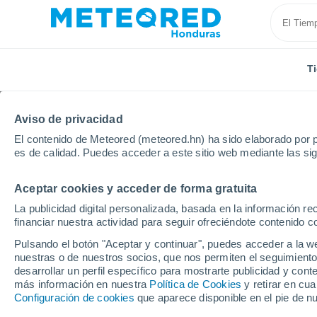
T
Aviso de privacidad
El contenido de Meteored (meteored.hn) ha sido elaborado por p
es de calidad. Puedes acceder a este sitio web mediante las si
Aceptar cookies y acceder de forma gratuita
Inicio
Italia
Provincia de Chieti
Cupello
La publicidad digital personalizada, basada en la información r
financiar nuestra actividad para seguir ofreciéndote contenido c
Tiempo en Cupello
Pulsando el botón "Aceptar y continuar", puedes acceder a la w
nuestras o de nuestros socios, que nos permiten el seguimiento
14:43
Domingo
desarrollar un perfil específico para mostrarte publicidad y co
más información en nuestra
Política de Cookies
y retirar en cu
Configuración de cookies
que aparece disponible en el pie de n
Soleado