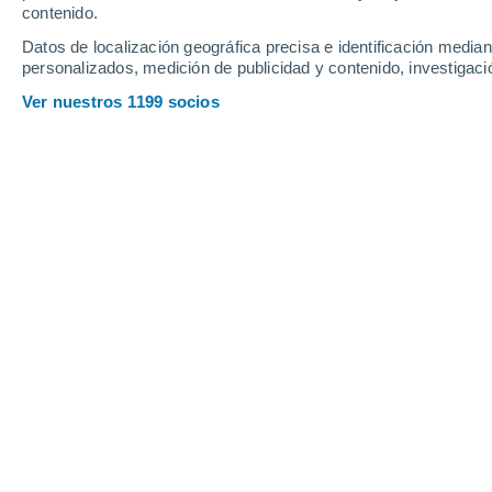
contenido.
12
-
28
km/h
14
-
30
km/h
23
15
-
33
km/h
Datos de localización geográfica precisa e identificación mediant
personalizados, medición de publicidad y contenido, investigació
Tiempo en Cupello hoy
, 9 de agosto
Ver nuestros 1199 socios
Soleado
30°
15:00
Sensación T.
31°
Soleado
30°
16:00
Sensación T.
31°
Soleado
29°
17:00
Sensación T.
30°
Soleado
29°
18:00
Sensación T.
30°
Soleado
28°
19:00
Sensación T.
29°