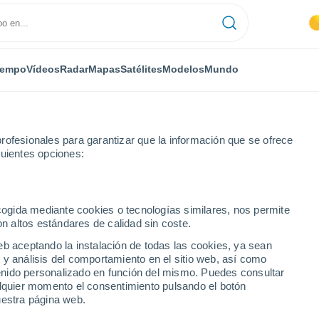
iempo
Vídeos
Radar
Mapas
Satélites
Modelos
Mundo
rofesionales para garantizar que la información que se ofrece
guientes opciones:
ecogida mediante cookies o tecnologías similares, nos permite
on altos estándares de calidad sin coste.
eb aceptando la instalación de todas las cookies, ya sean
 y análisis del comportamiento en el sitio web, así como
...
ntenido personalizado en función del mismo. Puedes consultar
alquier momento el consentimiento pulsando el botón
Por hora
uestra página web.
Cielos despejados en las
próximas horas