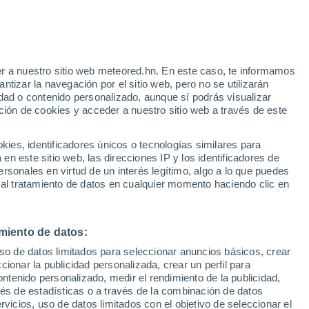
Aviso de nivel amarillo
Alerta moderada por tormenta en
Cupello hoy
r a nuestro sitio web meteored.hn. En este caso, te informamos
/h
tizar la navegación por el sitio web, pero no se utilizarán
dad o contenido personalizado, aunque sí podrás visualizar
ción de cookies y acceder a nuestro sitio web a través de este
uvia
Satélites
Modelos
es, identificadores únicos o tecnologías similares para
n este sitio web, las direcciones IP y los identificadores de
rsonales en virtud de un interés legítimo, algo a lo que puedes
 al tratamiento de datos en cualquier momento haciendo clic en
iércoles
Jueves
Viernes
Sábado
12 Ago
13 Ago
14 Ago
15 Ago
miento de datos:
uso de datos limitados para seleccionar anuncios básicos, crear
ccionar la publicidad personalizada, crear un perfil para
ontenido personalizado, medir el rendimiento de la publicidad,
32°
/
25°
31°
/
25°
30°
/
23°
30°
/
21°
vés de estadísticas o a través de la combinación de datos
rvicios, uso de datos limitados con el objetivo de seleccionar el