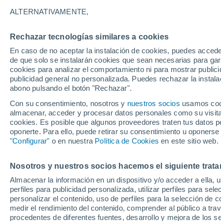
30°
ALTERNATIVAMENTE,
Rechazar tecnologías similares a cookies
Noreste
En caso de no aceptar la instalación de cookies, puedes accede
Sensación de 31°
12
-
30 km
de que solo se instalarán cookies que sean necesarias para garan
cookies para analizar el comportamiento ni para mostrar publici
publicidad general no personalizada. Puedes rechazar la instala
abono pulsando el botón "Rechazar".
Tiempo 1 - 7 días
Mapa de temperatura
Radar de ll
Con su consentimiento, nosotros y
nuestros socios
usamos cooki
almacenar, acceder y procesar datos personales como su visita e
cookies. Es posible que algunos proveedores traten tus datos pe
oponerte. Para ello, puede retirar su consentimiento u oponerse
Mañana
Martes
M
Hoy
"Configurar"
o en nuestra
Política de Cookies
en este sitio web.
10 Ago
11 Ago
9 Ago
Nosotros y nuestros socios hacemos el siguiente trata
Almacenar la información en un dispositivo y/o acceder a ella, 
perfiles para publicidad personalizada, utilizar perfiles para sele
personalizar el contenido, uso de perfiles para la selección de c
32°
/
23°
32°
/
25°
30°
/
24°
medir el rendimiento del contenido, comprender al público a tra
procedentes de diferentes fuentes, desarrollo y mejora de los se