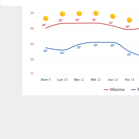
35
32°
32°
32°
31°
30°
30°
30
25
25°
25°
25°
24°
23°
23°
20
°C
Dom
9
Lun
10
Mar
11
Mié
12
Jue
13
Vie
14
Máxima