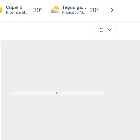
Cupello
Tegucigalpa
San Pedr
30°
20°
Province of Chieti
Francisco Morazán
Cortés
°C