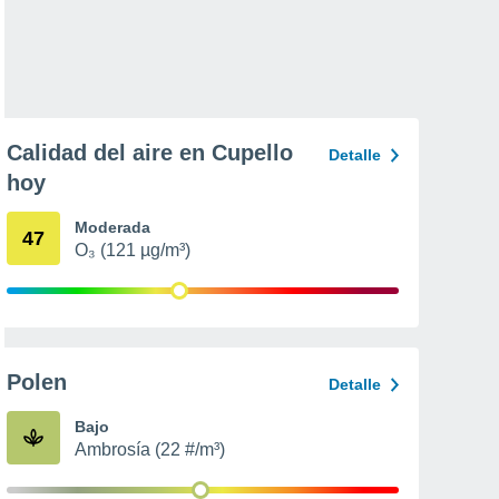
Calidad del aire en Cupello
Detalle
hoy
Moderada
47
O₃ (121 µg/m³)
Polen
Detalle
Bajo
Ambrosía (22 #/m³)