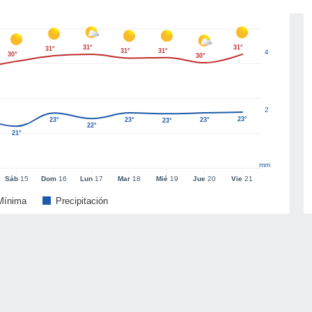
31°
31°
31°
31°
31°
4
30°
30°
2
23°
23°
23°
23°
23°
22°
21°
mm
Sáb
15
Dom
16
Lun
17
Mar
18
Mié
19
Jue
20
Vie
21
Mínima
Precipitación