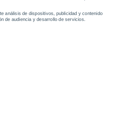
-
44
km/h
22
-
39
km/h
23
-
47
km/h
14
-
34
km/h
e análisis de dispositivos, publicidad y contenido
n de audiencia y desarrollo de servicios.
Noreste
6 Alto
12
-
30 km/h
FPS:
15-25
Noreste
4 Medio
11
-
28 km/h
FPS:
6-10
Norte
2 Bajo
10
-
25 km/h
FPS:
no
Norte
1 Bajo
8
-
22 km/h
FPS:
no
Norte
0 Bajo
6
-
18 km/h
FPS:
no