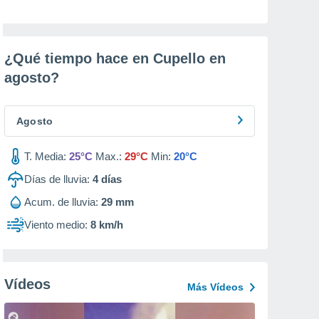
¿Qué tiempo hace en Cupello en
agosto
?
Agosto
T. Media:
25°C
Max.:
29°C
Min:
20°C
Días de lluvia:
4
días
Acum. de lluvia:
29 mm
Viento medio:
8 km/h
Vídeos
Más Vídeos