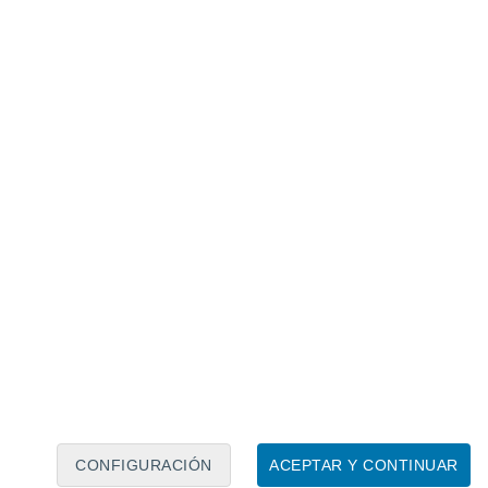
Calendario lunar
Lun
Mar
Mié
Jue
Vie
Sáb
Dom
9
10
11
12
13
14
15
16
17
18
19
20
21
22
CONFIGURACIÓN
ACEPTAR Y CONTINUAR
6