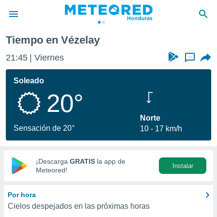
y
Tiempo en Vézelay
privacidad
21:45
Viernes
...
o de
n) ha sido
Soleado
or
20°
es para
ue la
 que se
Norte
e calidad.
Sensación de 20°
10
17 km/h
eder a este
ediante las
opciones:
¡Descarga
GRATIS
la app de
Instalar
ookies y
Meteored!
e forma
Por hora
d digital
Cielos despejados en las próximas horas
ada, basada