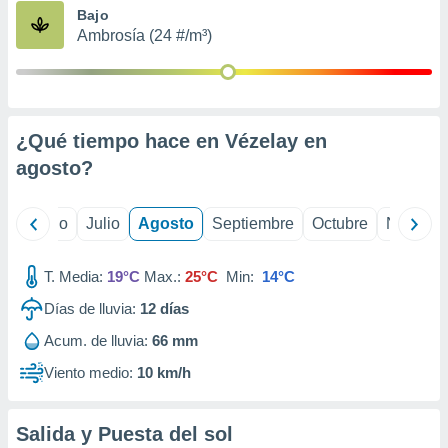
ados con el
Bajo
 seleccionar
Ambrosía (24 #/m³)
o.
calización
precisa e
ión mediante
¿Qué tiempo hace en Vézelay en
, publicidad
agosto
?
dos,
 publicidad
,
yo
Junio
Julio
Agosto
Septiembre
Octubre
Noviemb
ón de
 desarrollo
T. Media:
19°C
Max.:
25°C
Min:
14°C
s.
Días de lluvia:
12
días
tros 1199
ios
Acum. de lluvia:
66 mm
Viento medio:
10 km/h
Salida y Puesta del sol