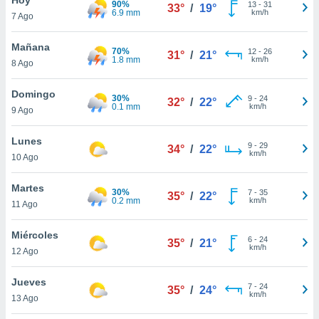
90%
ublicidad y
13
-
31
33°
/
19°
6.9 mm
km/h
7 Ago
do en
 mismo.
Mañana
70%
12
-
26
31°
/
21°
sultar más
1.8 mm
km/h
8 Ago
 en nuestra
 Cookies
y
Domingo
30%
9
-
24
ualquier
32°
/
22°
0.1 mm
km/h
9 Ago
ento
 botón
Lunes
9
-
29
34°
/
22°
ación de
km/h
10 Ago
kies
 disponible
Martes
30%
7
-
35
e nuestra
35°
/
22°
0.2 mm
km/h
11 Ago
.
Miércoles
IVAMENTE,
6
-
24
35°
/
21°
km/h
12 Ago
as
Jueves
7
-
24
35°
/
24°
 a cookies
km/h
13 Ago
 no aceptar