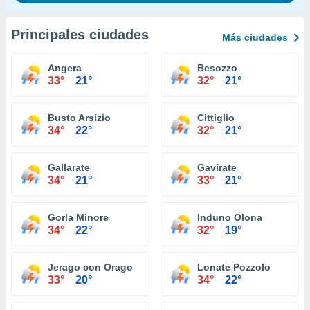
Principales ciudades
Más ciudades
Angera
Besozzo
33°
21°
32°
21°
Busto Arsizio
Cittiglio
34°
22°
32°
21°
Gallarate
Gavirate
34°
21°
33°
21°
Gorla Minore
Induno Olona
34°
22°
32°
19°
Jerago con Orago
Lonate Pozzolo
33°
20°
34°
22°