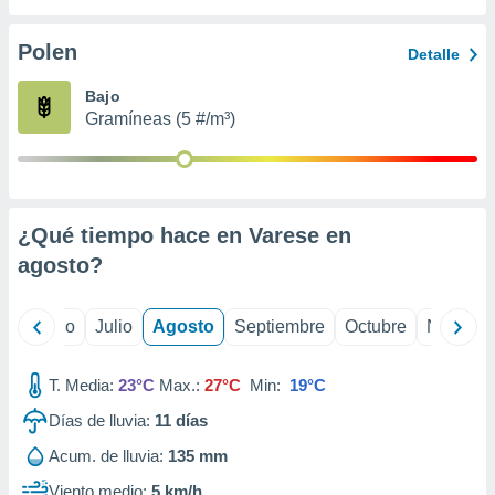
ados con el
 seleccionar
o.
Polen
Detalle
calización
Bajo
precisa e
Gramíneas (5 #/m³)
ión mediante
, publicidad
dos,
 publicidad
¿Qué tiempo hace en Varese en
,
agosto
?
ón de
 desarrollo
s.
yo
Junio
Julio
Agosto
Septiembre
Octubre
Noviemb
tros 1199
ios
T. Media:
23°C
Max.:
27°C
Min:
19°C
Días de lluvia:
11
días
Acum. de lluvia:
135 mm
Viento medio:
5 km/h