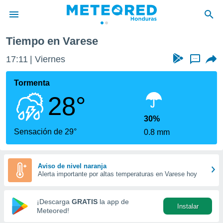
Tiempo en Varese
privacidad
17:11
Viernes
...
o de
n) ha sido
Tormenta
or
28°
es para
ue la
 que se
30%
e calidad.
Sensación de 29°
0.8 mm
eder a este
ediante las
opciones:
Aviso de nivel naranja
Alerta importante por altas temperaturas en Varese hoy
ookies y
e forma
¡Descarga
GRATIS
la app de
Instalar
d digital
Meteored!
ada, basada