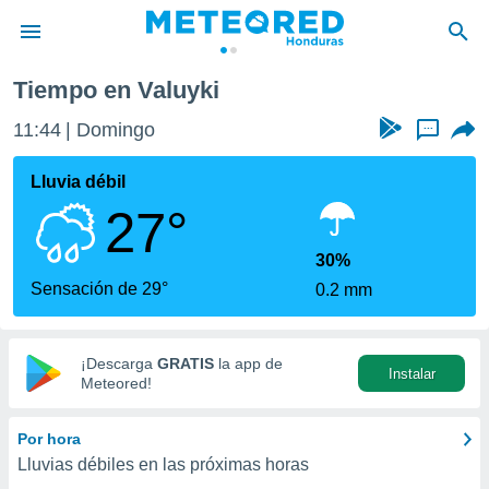
Tiempo en Valuyki
privacidad
11:44
Domingo
...
o de
n) ha sido
Lluvia débil
or
27°
es para
ue la
 que se
30%
e calidad.
Sensación de 29°
0.2 mm
eder a este
ediante las
opciones:
¡Descarga
GRATIS
la app de
Instalar
ookies y
Meteored!
e forma
Por hora
d digital
Lluvias débiles en las próximas horas
ada, basada