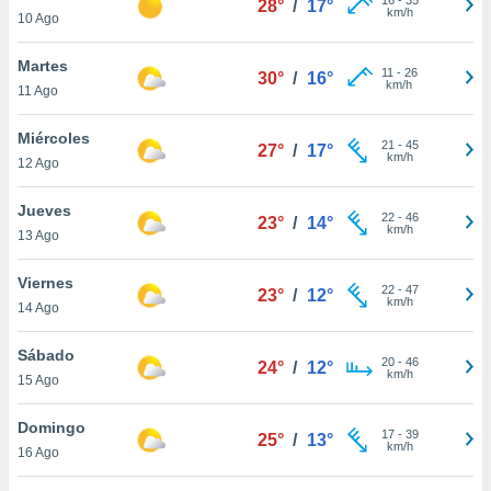
28°
/
17°
ublicidad y
km/h
10 Ago
do en
Martes
 mismo.
11
-
26
30°
/
16°
km/h
sultar más
11 Ago
 en nuestra
 Cookies
y
Miércoles
21
-
45
27°
/
17°
ualquier
km/h
12 Ago
ento
Jueves
 botón
22
-
46
23°
/
14°
km/h
13 Ago
ación de
kies
 disponible
Viernes
22
-
47
23°
/
12°
e nuestra
km/h
14 Ago
.
Sábado
IVAMENTE,
20
-
46
24°
/
12°
km/h
15 Ago
as
Domingo
17
-
39
25°
/
13°
 a cookies
km/h
16 Ago
 no aceptar