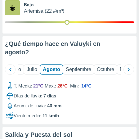
ados con el
Bajo
 seleccionar
Artemisa (22 #/m³)
o.
calización
precisa e
ión mediante
¿Qué tiempo hace en Valuyki en
, publicidad
agosto
?
dos,
 publicidad
,
yo
Junio
Julio
Agosto
Septiembre
Octubre
Noviemb
ón de
 desarrollo
T. Media:
21°C
Max.:
26°C
Min:
14°C
s.
Días de lluvia:
7
días
tros 1199
ios
Acum. de lluvia:
40 mm
Viento medio:
11 km/h
Salida y Puesta del sol