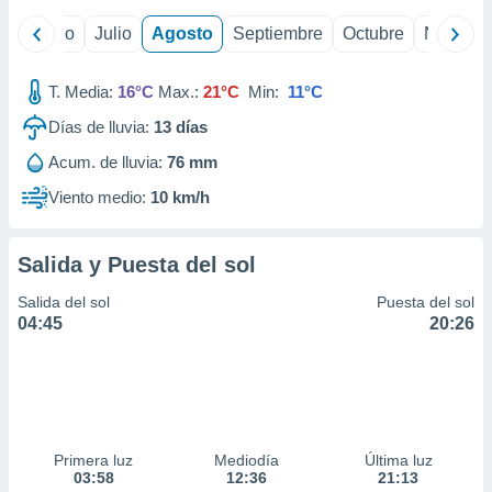
ados con el
 seleccionar
yo
Junio
Julio
Agosto
Septiembre
Octubre
Noviemb
o.
calización
T. Media:
16°C
Max.:
21°C
Min:
11°C
precisa e
ión mediante
Días de lluvia:
13
días
, publicidad
Acum. de lluvia:
76 mm
Viento medio:
10 km/h
dos,
 publicidad
,
Salida y Puesta del sol
ón de
 desarrollo
Salida del sol
Puesta del sol
s.
04:45
20:26
tros 1199
ios
Primera luz
Mediodía
Última luz
03:58
12:36
21:13