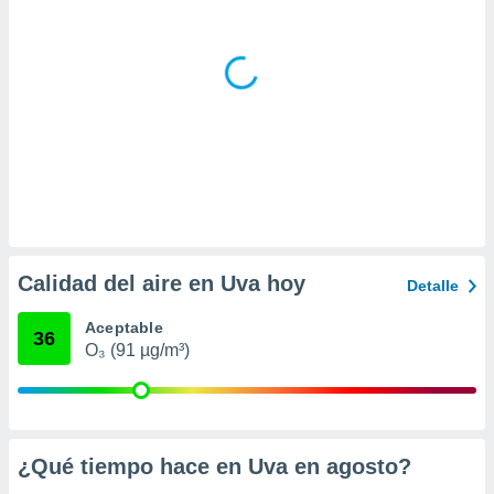
ar perfiles
idad
a, utilizar
a
 la
da, crear un
personalizar
o, uso de
a la
e contenido
do, medir el
 de la
Calidad del aire en Uva hoy
Detalle
medir el
 del
Aceptable
 comprender
36
 través de
O₃ (91 µg/m³)
s o a través
nación de
edentes de
fuentes,
y mejora de
¿Qué tiempo hace en Uva en
agosto
?
os, uso de