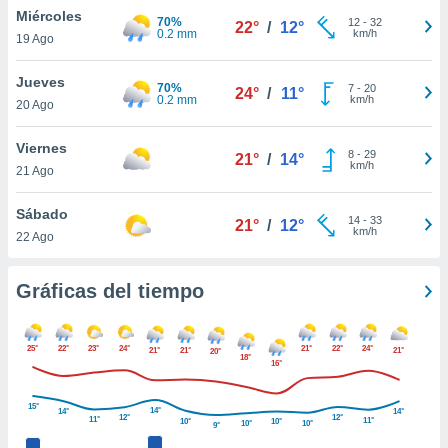
ste abono
Miércoles
70%
12
-
32
22°
/
12°
 botón
0.2 mm
km/h
19 Ago
.
Jueves
70%
7
-
20
24°
/
11°
0.2 mm
km/h
nto,
20 Ago
cios
Viernes
8
-
29
21°
/
14°
kies,
km/h
21 Ago
ores únicos
as similares
Sábado
nar,
14
-
33
21°
/
12°
km/h
rocesar
22 Ago
onales como
 este sitio
Gráficas del tiempo
recciones IP
ficadores de
 posible
s
25°
22°
23°
24°
21°
22°
24°
21°
21°
21°
20°
18°
16°
 traten tus
nales en
 interés
15°
14°
14°
14°
12°
12°
11°
11°
go a lo que
10°
10°
10°
10°
9°
nerte. Para