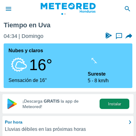
Tiempo en Uva
privacidad
04:34
Domingo
...
o de
n) ha sido
Nubes y claros
or
16°
es para
ue la
 que se
Sureste
e calidad.
Sensación de 16°
5
8 km/h
eder a este
ediante las
opciones:
¡Descarga
GRATIS
la app de
Instalar
ookies y
Meteored!
e forma
Por hora
d digital
Lluvias débiles en las próximas horas
ada, basada