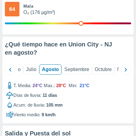
ados con el
Mala
 seleccionar
64
o.
O₃ (176 µg/m³)
calización
precisa e
ión mediante
¿Qué tiempo hace en Union City - NJ
, publicidad
en
agosto
?
dos,
 publicidad
,
yo
Junio
Julio
Agosto
Septiembre
Octubre
Noviemb
ón de
 desarrollo
s.
T. Media:
24°C
Max.:
28°C
Min:
21°C
tros 1199
Días de lluvia:
11
días
ios
Acum. de lluvia:
105 mm
Viento medio:
9 km/h
Salida y Puesta del sol