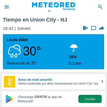
Tiempo en Union City - NJ
privacidad
16:42
Jueves
...
o de
n) ha sido
Lluvia débil
or
30°
es para
ue la
 que se
30%
e calidad.
Sensación de 35°
0.3 mm
eder a este
ediante las
opciones:
Aviso de nivel amarillo
Alerta moderada por altas temperaturas en Union City hoy
ookies y
e forma
¡Descarga
GRATIS
la app de
Instalar
d digital
Meteored!
ada, basada