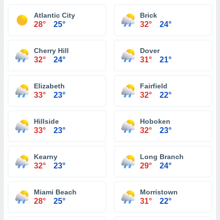
Atlantic City
Brick
28°
25°
32°
24°
Cherry Hill
Dover
32°
24°
31°
21°
Elizabeth
Fairfield
33°
23°
32°
22°
Hillside
Hoboken
33°
23°
32°
23°
Kearny
Long Branch
32°
23°
29°
24°
Miami Beach
Morristown
28°
25°
31°
22°