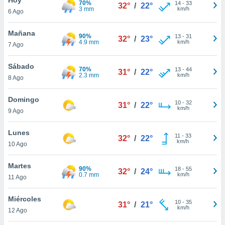
70%
ublicidad y
14
-
33
32°
/
22°
3 mm
km/h
6 Ago
do en
 mismo.
Mañana
90%
13
-
31
32°
/
23°
sultar más
4.9 mm
km/h
7 Ago
 en nuestra
 Cookies
y
Sábado
70%
13
-
44
ualquier
31°
/
22°
2.3 mm
km/h
8 Ago
ento
 botón
Domingo
10
-
32
31°
/
22°
ación de
km/h
9 Ago
kies
 disponible
Lunes
11
-
33
e nuestra
32°
/
22°
km/h
10 Ago
.
Martes
IVAMENTE,
90%
18
-
55
32°
/
24°
0.7 mm
km/h
11 Ago
as
Miércoles
10
-
35
31°
/
21°
 a cookies
km/h
12 Ago
 no aceptar