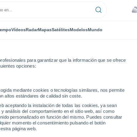
iempo
Vídeos
Radar
Mapas
Satélites
Modelos
Mundo
rofesionales para garantizar que la información que se ofrece
guientes opciones:
-Troy Hills
ecogida mediante cookies o tecnologías similares, nos permite
on altos estándares de calidad sin coste.
roy Hills - NJ
eb aceptando la instalación de todas las cookies, ya sean
 y análisis del comportamiento en el sitio web, así como
...
ntenido personalizado en función del mismo. Puedes consultar
alquier momento el consentimiento pulsando el botón
Por hora
uestra página web.
Cielos cubiertos en las próximas
horas