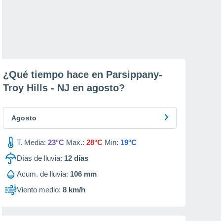
¿Qué tiempo hace en Parsippany-
Troy Hills - NJ en
agosto
?
Agosto
T. Media:
23°C
Max.:
28°C
Min:
19°C
Días de lluvia:
12
días
Acum. de lluvia:
106 mm
Viento medio:
8 km/h