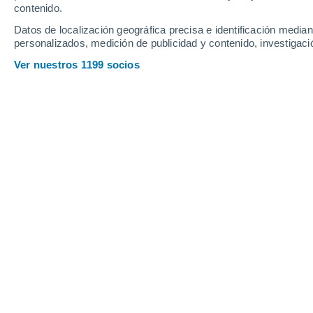
contenido.
13
-
31
km/h
13
-
31
km/h
10
19
-
45
km/h
Datos de localización geográfica precisa e identificación mediant
personalizados, medición de publicidad y contenido, investigació
Tiempo en Parsippany-Troy Hills - NJ
Ver nuestros 1199 socios
Cubierto
23°
04:00
Sensación T.
20°
Cubierto
23°
05:00
Sensación T.
19°
Cubierto
23°
06:00
Sensación T.
19°
Parcialmente nu
23°
08:00
Sensación T.
21°
Cubierto
28°
11:00
Sensación T.
31°