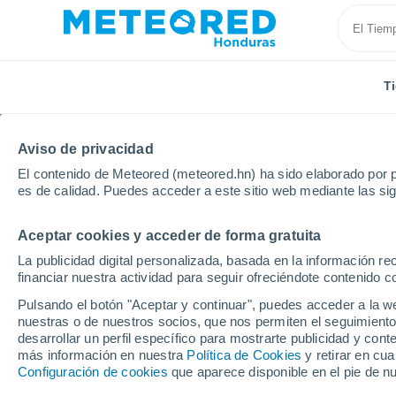
T
Aviso de privacidad
El contenido de Meteored (meteored.hn) ha sido elaborado por p
es de calidad. Puedes acceder a este sitio web mediante las si
Aceptar cookies y acceder de forma gratuita
Inicio
Estados Unidos
Nueva Jersey
Parsippany
La publicidad digital personalizada, basada en la información r
financiar nuestra actividad para seguir ofreciéndote contenido c
Tiempo en Parsippany-T
Pulsando el botón "Aceptar y continuar", puedes acceder a la w
nuestras o de nuestros socios, que nos permiten el seguimiento
03:39
Sábado
desarrollar un perfil específico para mostrarte publicidad y co
más información en nuestra
Política de Cookies
y retirar en cu
Configuración de cookies
que aparece disponible en el pie de n
Cubierto