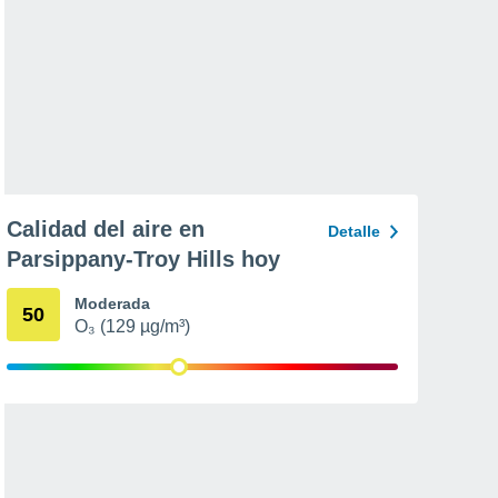
Calidad del aire en
Detalle
Parsippany-Troy Hills hoy
Moderada
50
O₃ (129 µg/m³)