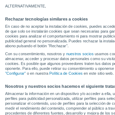
23°
ALTERNATIVAMENTE,
Rechazar tecnologías similares a cookies
Menguant
En caso de no aceptar la instalación de cookies, puedes accede
Iluminada
Sensación de 20°
de que solo se instalarán cookies que sean necesarias para garan
cookies para analizar el comportamiento ni para mostrar publici
publicidad general no personalizada. Puedes rechazar la instala
abono pulsando el botón "Rechazar".
Tiempo 1 - 7 días
Mapa de lluvia
Radar de lluvia
S
Con su consentimiento, nosotros y
nuestros socios
usamos cooki
almacenar, acceder y procesar datos personales como su visita e
cookies. Es posible que algunos proveedores traten tus datos pe
oponerte. Para ello, puede retirar su consentimiento u oponerse
Mañana
Lunes
Hoy
"Configurar"
o en nuestra
Política de Cookies
en este sitio web.
9 Ago
10 Ago
8 Ago
Nosotros y nuestros socios hacemos el siguiente trata
Almacenar la información en un dispositivo y/o acceder a ella, 
30%
70%
perfiles para publicidad personalizada, utilizar perfiles para sele
0.2 mm
3 mm
personalizar el contenido, uso de perfiles para la selección de c
31°
/
21°
32°
/
20°
31°
/
22°
medir el rendimiento del contenido, comprender al público a tra
procedentes de diferentes fuentes, desarrollo y mejora de los se