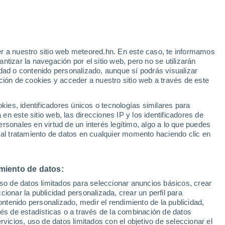
Aviso de nivel amarillo
Alerta moderada por altas
temperaturas en Parsippany-Troy
Hills hoy
e
r a nuestro sitio web meteored.hn. En este caso, te informamos
:
22%
tizar la navegación por el sitio web, pero no se utilizarán
dad o contenido personalizado, aunque sí podrás visualizar
ción de cookies y acceder a nuestro sitio web a través de este
atélites
Modelos
es, identificadores únicos o tecnologías similares para
n este sitio web, las direcciones IP y los identificadores de
rsonales en virtud de un interés legítimo, algo a lo que puedes
 al tratamiento de datos en cualquier momento haciendo clic en
Martes
Miércoles
Jueves
Viernes
11 Ago
12 Ago
13 Ago
14 Ago
miento de datos:
uso de datos limitados para seleccionar anuncios básicos, crear
90%
70%
ccionar la publicidad personalizada, crear un perfil para
6.1 mm
1.6 mm
ontenido personalizado, medir el rendimiento de la publicidad,
30°
/
22°
30°
/
18°
32°
/
19°
32°
/
19°
vés de estadísticas o a través de la combinación de datos
rvicios, uso de datos limitados con el objetivo de seleccionar el