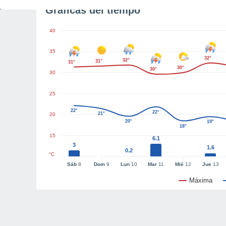
Gráficas del tiempo
40
35
32°
32°
31°
31°
30°
30°
30
25
22°
22°
21°
20
20°
19°
18°
15
6.1
3
1.6
0.2
°C
Sáb
8
Dom
9
Lun
10
Mar
11
Mié
12
Jue
13
Máxima