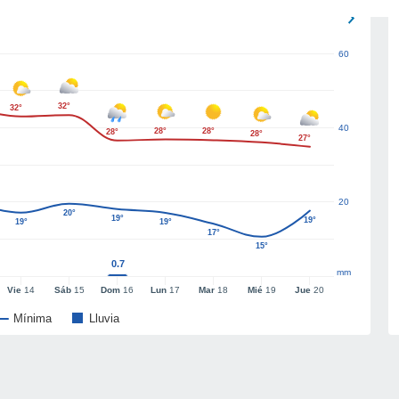
60
32°
32°
40
28°
28°
28°
28°
27°
20
20°
19°
19°
19°
19°
17°
15°
0.7
mm
Vie
14
Sáb
15
Dom
16
Lun
17
Mar
18
Mié
19
Jue
20
Mínima
Lluvia