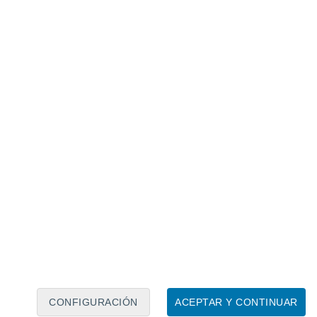
Calendario lunar
Lun
Mar
Mié
Jue
Vie
Sáb
Dom
8
9
10
11
12
13
14
15
16
17
18
19
20
21
CONFIGURACIÓN
ACEPTAR Y CONTINUAR