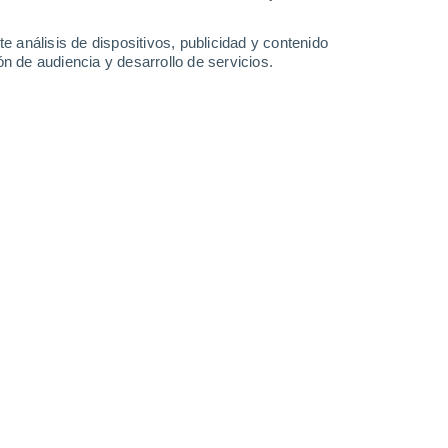
-
43
km/h
14
-
28
km/h
12
-
32
km/h
11
-
27
km/h
e análisis de dispositivos, publicidad y contenido
n de audiencia y desarrollo de servicios.
 hoy
, 8 de agosto
Suroeste
0 Bajo
8
-
16 km/h
FPS:
no
Suroeste
0 Bajo
9
-
18 km/h
FPS:
no
Oeste
0 Bajo
10
-
19 km/h
FPS:
no
boso
Oeste
1 Bajo
11
-
25 km/h
FPS:
no
Oeste
5 Medio
14
-
34 km/h
FPS:
6-10