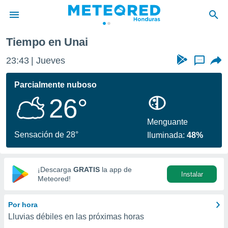
Tiempo en Unai
privacidad
23:43
Jueves
...
o de
n) ha sido
Parcialmente nuboso
or
26°
es para
ue la
 que se
Menguante
e calidad.
Sensación de 28°
Iluminada:
48%
eder a este
ediante las
opciones:
¡Descarga
GRATIS
la app de
Instalar
ookies y
Meteored!
e forma
Por hora
d digital
Lluvias débiles en las próximas horas
ada, basada