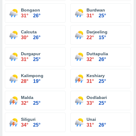
Bongaon
Burdwan
31°
26°
31°
25°
Calcuta
Darjeeling
30°
26°
22°
15°
Durgapur
Duttapulia
31°
25°
32°
26°
Kalimpong
Keshiary
28°
19°
31°
25°
Malda
Oodlabari
32°
25°
33°
25°
Siliguri
Unai
34°
25°
31°
26°