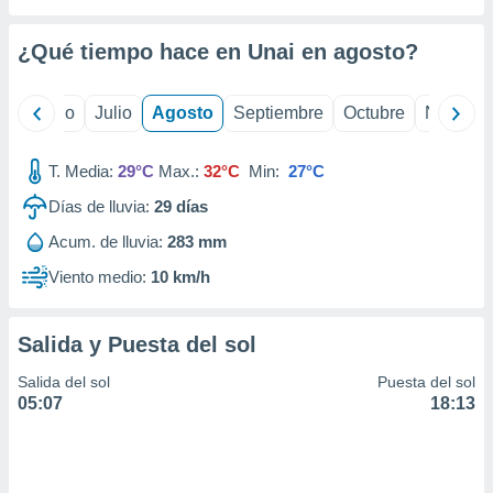
ados con el
 seleccionar
o.
¿Qué tiempo hace en Unai en
agosto
?
calización
precisa e
yo
Junio
Julio
Agosto
Septiembre
Octubre
Noviemb
ión mediante
, publicidad
T. Media:
29°C
Max.:
32°C
Min:
27°C
dos,
Días de lluvia:
29
días
 publicidad
Acum. de lluvia:
283 mm
,
ón de
Viento medio:
10 km/h
 desarrollo
s.
Salida y Puesta del sol
tros 1199
ios
Salida del sol
Puesta del sol
05:07
18:13