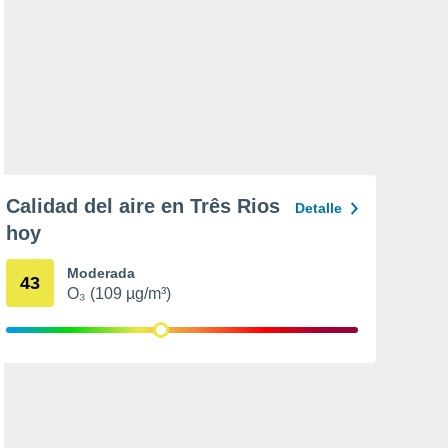
Calidad del aire en Três Rios
Detalle
hoy
Moderada
43
O₃ (109 µg/m³)