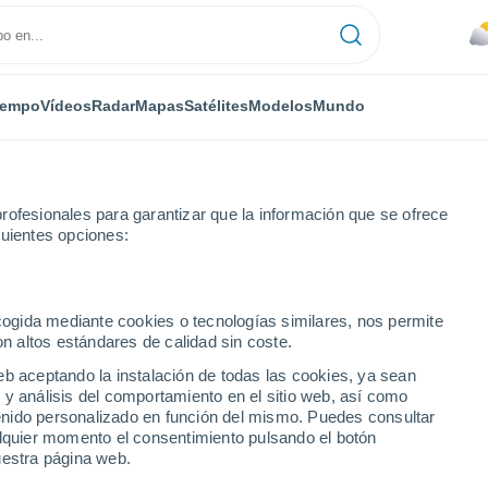
iempo
Vídeos
Radar
Mapas
Satélites
Modelos
Mundo
rofesionales para garantizar que la información que se ofrece
guientes opciones:
s
ecogida mediante cookies o tecnologías similares, nos permite
on altos estándares de calidad sin coste.
RJ
eb aceptando la instalación de todas las cookies, ya sean
 y análisis del comportamiento en el sitio web, así como
...
ntenido personalizado en función del mismo. Puedes consultar
alquier momento el consentimiento pulsando el botón
Por hora
uestra página web.
Lluvias débiles en las próximas
horas