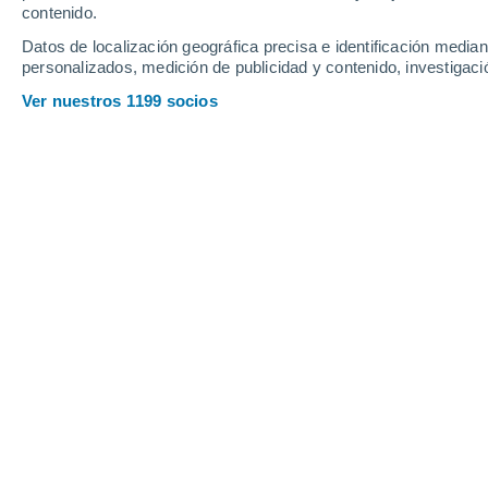
contenido.
15
-
31
km/h
12
-
23
km/h
16
14
-
35
km/h
Datos de localización geográfica precisa e identificación mediant
personalizados, medición de publicidad y contenido, investigació
Tiempo en Três Rios - RJ hoy
, 7 de a
Ver nuestros 1199 socios
Nubes y claro
32°
16:00
Sensación T.
3
Parcialmente
29°
17:00
Sensación T.
3
Parcialmente
27°
18:00
Sensación T.
2
Parcialmente
26°
19:00
Sensación T.
2
Parcialmente
25°
20:00
Sensación T.
2