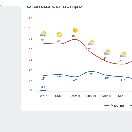
Gráficas del tiempo
45
40
35°
35
33°
33°
30
29°
24°
25
23°
20
19°
18°
18°
17°
17°
17°
15
0.1
°C
Vie
7
Sáb
8
Dom
9
Lun
10
Mar
11
Mié
12
Máxima