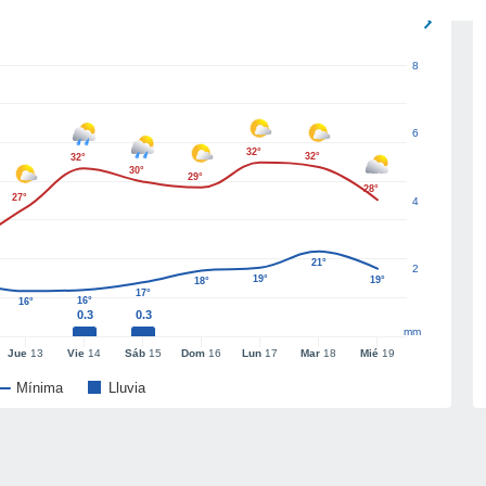
8
6
32°
32°
32°
30°
29°
28°
27°
4
21°
2
19°
19°
18°
17°
16°
16°
0.3
0.3
mm
Jue
13
Vie
14
Sáb
15
Dom
16
Lun
17
Mar
18
Mié
19
Mínima
Lluvia