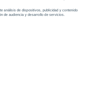
-
37
km/h
7
-
20
km/h
11
-
25
km/h
14
-
32
km/h
e análisis de dispositivos, publicidad y contenido
n de audiencia y desarrollo de servicios.
gosto
s
Noroeste
1 Bajo
1°
3
-
25 km/h
FPS:
no
 nuboso
Este
0 Bajo
0°
2
-
11 km/h
FPS:
no
 nuboso
Suroeste
0 Bajo
7°
3
-
9 km/h
FPS:
no
 nuboso
Sureste
0 Bajo
7°
1
-
11 km/h
FPS:
no
 nuboso
Noreste
0 Bajo
6°
2
-
5 km/h
FPS:
no