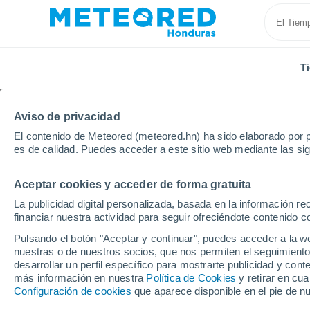
T
Aviso de privacidad
El contenido de Meteored (meteored.hn) ha sido elaborado por p
es de calidad. Puedes acceder a este sitio web mediante las si
Aceptar cookies y acceder de forma gratuita
Inicio
Brasil
Estado de Rio De Janeiro
Três Rio
La publicidad digital personalizada, basada en la información r
financiar nuestra actividad para seguir ofreciéndote contenido c
Tiempo en Três Rios - 
Pulsando el botón "Aceptar y continuar", puedes acceder a la w
nuestras o de nuestros socios, que nos permiten el seguimiento
16:14
Viernes
desarrollar un perfil específico para mostrarte publicidad y co
más información en nuestra
Política de Cookies
y retirar en cu
Configuración de cookies
que aparece disponible en el pie de n
Nubes y claros