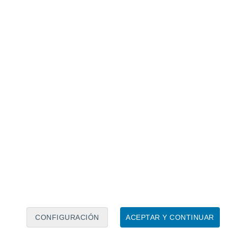
Calendario lunar
Lun
Mar
Mié
Jue
Vie
Sáb
Dom
7
8
9
10
11
12
13
14
15
16
17
18
19
20
CONFIGURACIÓN
ACEPTAR Y CONTINUAR