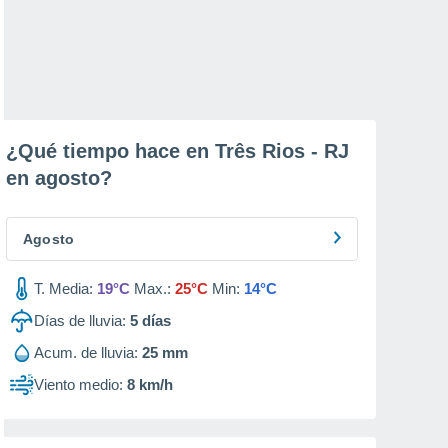
¿Qué tiempo hace en Três Rios - RJ
en
agosto
?
Agosto
T. Media:
19°C
Max.:
25°C
Min:
14°C
Días de lluvia:
5
días
Acum. de lluvia:
25 mm
Viento medio:
8 km/h