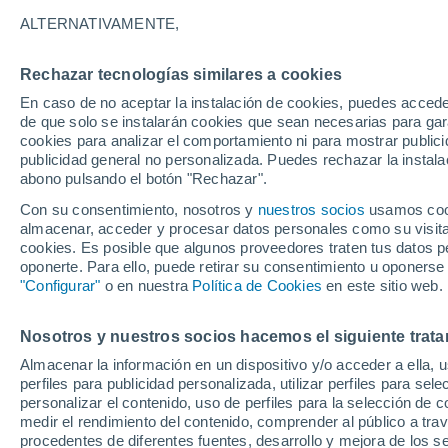
32°
ALTERNATIVAMENTE,
Rechazar tecnologías similares a cookies
Noroeste
En caso de no aceptar la instalación de cookies, puedes accede
Sensación de 31°
3
-
25 km/
de que solo se instalarán cookies que sean necesarias para garan
cookies para analizar el comportamiento ni para mostrar publici
publicidad general no personalizada. Puedes rechazar la instala
abono pulsando el botón "Rechazar".
Tiempo 1 - 7 días
Mapa de nubosidad
Radar de llu
Con su consentimiento, nosotros y
nuestros socios
usamos cooki
almacenar, acceder y procesar datos personales como su visita e
cookies. Es posible que algunos proveedores traten tus datos pe
oponerte. Para ello, puede retirar su consentimiento u oponerse
Mañana
Domingo
Hoy
"Configurar"
o en nuestra
Política de Cookies
en este sitio web.
8 Ago
9 Ago
7 Ago
Nosotros y nuestros socios hacemos el siguiente trata
Almacenar la información en un dispositivo y/o acceder a ella, 
50%
perfiles para publicidad personalizada, utilizar perfiles para sele
0.1 mm
personalizar el contenido, uso de perfiles para la selección de c
33°
/
18°
35°
/
17°
33°
/
17°
medir el rendimiento del contenido, comprender al público a tra
procedentes de diferentes fuentes, desarrollo y mejora de los se