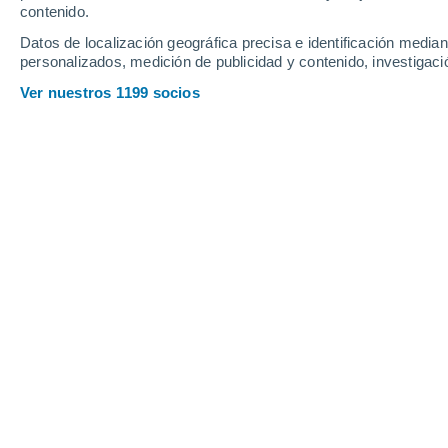
contenido.
15
-
44
km/h
12
-
38
km/h
12
14
-
44
km/h
Datos de localización geográfica precisa e identificación mediant
personalizados, medición de publicidad y contenido, investigació
Tiempo en Tisaleo hoy
, 6 de agosto
Ver nuestros 1199 socios
Nubes y claro
12°
17:00
Sensación T.
1
Nubes y claro
11°
18:00
Sensación T.
1
Nubes y claro
9°
19:00
Sensación T.
1
Nubes y claro
8°
20:00
Sensación T.
9
Nubes y claro
8°
21:00
Sensación T.
8