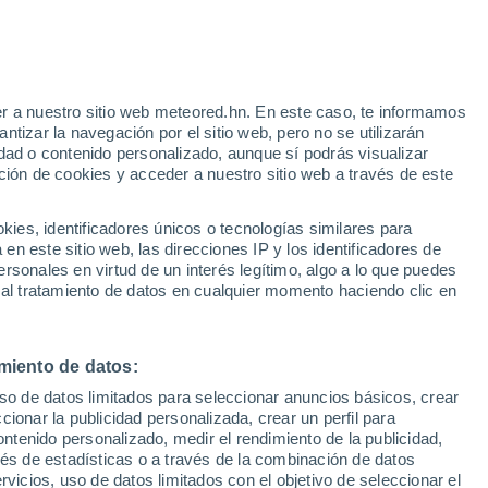
Aviso de nivel amarillo
Alerta moderada por altas
temperaturas en Tisaleo hoy
e
r a nuestro sitio web meteored.hn. En este caso, te informamos
:
43%
tizar la navegación por el sitio web, pero no se utilizarán
dad o contenido personalizado, aunque sí podrás visualizar
ción de cookies y acceder a nuestro sitio web a través de este
via
Satélites
Modelos
es, identificadores únicos o tecnologías similares para
n este sitio web, las direcciones IP y los identificadores de
rsonales en virtud de un interés legítimo, algo a lo que puedes
 al tratamiento de datos en cualquier momento haciendo clic en
omingo
Lunes
Martes
Miércoles
9 Ago
10 Ago
11 Ago
12 Ago
miento de datos:
uso de datos limitados para seleccionar anuncios básicos, crear
80%
90%
90%
70%
ccionar la publicidad personalizada, crear un perfil para
1.1 mm
0.3 mm
2.9 mm
1 mm
ontenido personalizado, medir el rendimiento de la publicidad,
15°
/
8°
15°
/
6°
14°
/
7°
15°
/
6°
vés de estadísticas o a través de la combinación de datos
rvicios, uso de datos limitados con el objetivo de seleccionar el