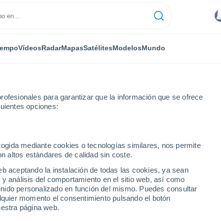
iempo
Vídeos
Radar
Mapas
Satélites
Modelos
Mundo
rofesionales para garantizar que la información que se ofrece
guientes opciones:
ecogida mediante cookies o tecnologías similares, nos permite
on altos estándares de calidad sin coste.
eb aceptando la instalación de todas las cookies, ya sean
 y análisis del comportamiento en el sitio web, así como
...
ntenido personalizado en función del mismo. Puedes consultar
alquier momento el consentimiento pulsando el botón
Por hora
uestra página web.
Cielos nubosos en las próximas
horas