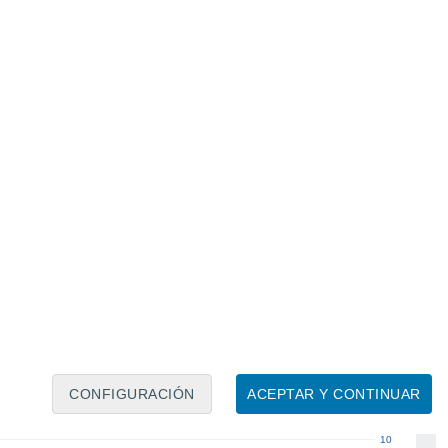
Calendario lunar
Lun
Mar
Mié
Jue
Vie
Sáb
Dom
6
7
8
9
10
11
12
13
14
15
16
17
18
19
CONFIGURACIÓN
ACEPTAR Y CONTINUAR
10