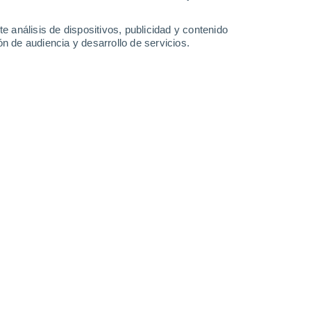
-
39
km/h
14
-
48
km/h
15
-
49
km/h
15
-
50
km/h
e análisis de dispositivos, publicidad y contenido
n de audiencia y desarrollo de servicios.
s
Sureste
1 Bajo
2°
4
-
29 km/h
FPS:
no
s
Sur
0 Bajo
1°
1
-
19 km/h
FPS:
no
s
Suroeste
0 Bajo
0°
2
-
12 km/h
FPS:
no
s
Suroeste
0 Bajo
°
2
-
11 km/h
FPS:
no
s
Suroeste
0 Bajo
°
3
-
12 km/h
FPS:
no