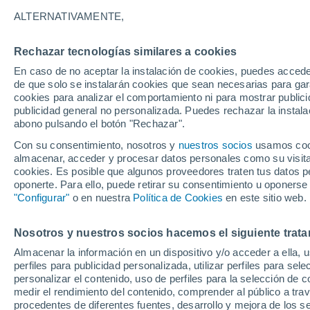
7°
ALTERNATIVAMENTE,
Rechazar tecnologías similares a cookies
Menguant
En caso de no aceptar la instalación de cookies, puedes accede
Iluminada
Sensación de 8°
de que solo se instalarán cookies que sean necesarias para garan
cookies para analizar el comportamiento ni para mostrar publici
publicidad general no personalizada. Puedes rechazar la instala
abono pulsando el botón "Rechazar".
Tiempo 1 - 7 días
Mapa de nubosidad
Radar de llu
Con su consentimiento, nosotros y
nuestros socios
usamos cooki
almacenar, acceder y procesar datos personales como su visita e
cookies. Es posible que algunos proveedores traten tus datos pe
oponerte. Para ello, puede retirar su consentimiento u oponerse
Mañana
Sábado
D
Hoy
"Configurar"
o en nuestra
Política de Cookies
en este sitio web.
7 Ago
8 Ago
6 Ago
Nosotros y nuestros socios hacemos el siguiente trata
Almacenar la información en un dispositivo y/o acceder a ella, 
70%
70%
perfiles para publicidad personalizada, utilizar perfiles para sele
0.3 mm
0.3 mm
personalizar el contenido, uso de perfiles para la selección de c
16°
/
5°
16°
/
7°
15°
/
5°
medir el rendimiento del contenido, comprender al público a tra
procedentes de diferentes fuentes, desarrollo y mejora de los se