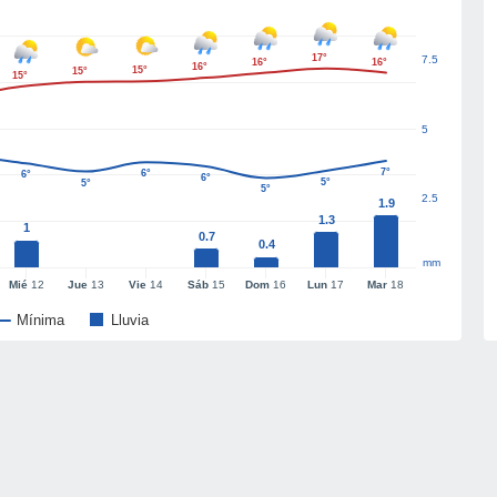
17°
7.5
16°
16°
16°
15°
15°
15°
5
7°
6°
6°
6°
5°
5°
5°
2.5
1.9
1.3
1
0.7
0.4
mm
Mié
12
Jue
13
Vie
14
Sáb
15
Dom
16
Lun
17
Mar
18
Mínima
Lluvia