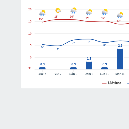
20
16°
16°
15°
15°
15°
15
14°
10
8°
7°
5
6°
2.9
5°
5°
0
1.1
0.3
0.3
0.3
°C
Jue
6
Vie
7
Sáb
8
Dom
9
Lun
10
Mar
11
Máxima