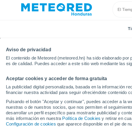
T
Aviso de privacidad
El contenido de Meteored (meteored.hn) ha sido elaborado por p
es de calidad. Puedes acceder a este sitio web mediante las si
Aceptar cookies y acceder de forma gratuita
Inicio
Ecuador
Tungurahua
Tisaleo
La publicidad digital personalizada, basada en la información r
financiar nuestra actividad para seguir ofreciéndote contenido c
Tiempo en Tisaleo
Pulsando el botón "Aceptar y continuar", puedes acceder a la w
nuestras o de nuestros socios, que nos permiten el seguimiento
21:32
Jueves
desarrollar un perfil específico para mostrarte publicidad y co
más información en nuestra
Política de Cookies
y retirar en cu
Configuración de cookies
que aparece disponible en el pie de n
Nubes y claros