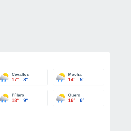
Cevallos
Mocha
17°
8°
14°
5°
Píllaro
Quero
18°
9°
16°
6°