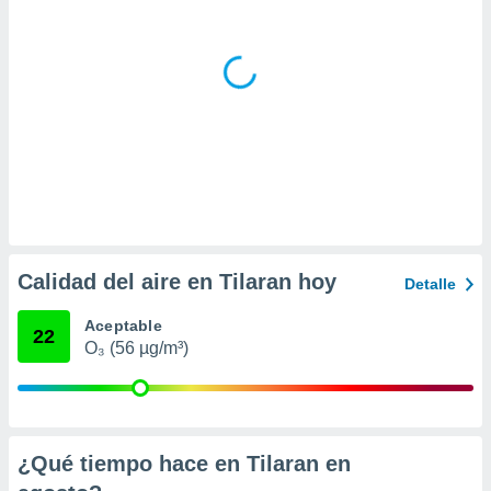
ar perfiles
idad
a, utilizar
a
 la
da, crear un
personalizar
o, uso de
a la
e contenido
do, medir el
 de la
Calidad del aire en Tilaran hoy
Detalle
medir el
 del
Aceptable
 comprender
22
 través de
O₃ (56 µg/m³)
s o a través
nación de
edentes de
fuentes,
y mejora de
¿Qué tiempo hace en Tilaran en
os, uso de