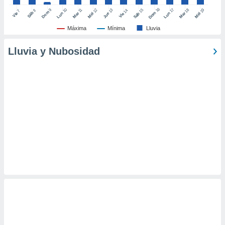
retirar su
16
10
17
9
15
18
11
12
13
19
14
8
7
Dom
Sáb
Dom
Vie
Lun
Mar
Lun
Sáb
Mar
Mié
Jue
Mié
Vie
ento u
Máxima
Mínima
Lluvia
 de datos
er momento
Lluvia y Nubosidad
ic en
o en
 Cookies
en
eb.
y
socios
el
to de
la
 en un
 y/o acceder
 de datos
ara
 anuncios