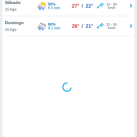
ón de
Sábado
90%
22
-
56
27°
/
22°
uedes
6.5 mm
km/h
15 Ago
uestro sitio
ed.hn. En
Domingo
90%
22
-
50
te
26°
/
21°
9.1 mm
km/h
16 Ago
 de que
talarán
e sean
para
a
por el sitio
o se
cookies para
nto ni para
licidad o
ado, aunque
sualizar
general no
ada. Puedes
 instalación
y acceder a
io web a