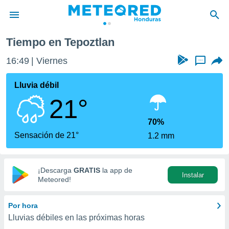
Tiempo en Tepoztlan
privacidad
16:49
Viernes
...
o de
n) ha sido
Lluvia débil
or
21°
es para
ue la
 que se
70%
e calidad.
Sensación de 21°
1.2 mm
eder a este
ediante las
opciones:
¡Descarga
GRATIS
la app de
Instalar
ookies y
Meteored!
e forma
Por hora
d digital
Lluvias débiles en las próximas horas
ada, basada