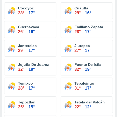
Cocoyoc
Cuautla
28°
17°
29°
16°
Cuernavaca
Emiliano Zapata
26°
16°
28°
17°
Jantetelco
Jiutepec
29°
17°
27°
17°
Jojutla De Juarez
Puente De Ixtla
32°
19°
32°
19°
Temixco
Tepalcingo
28°
17°
31°
17°
Tepoztlan
Tetela del Volcán
25°
15°
22°
12°