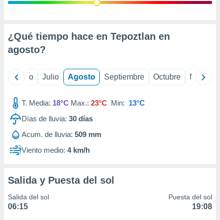
ados con el
 seleccionar
o.
calización
¿Qué tiempo hace en Tepoztlan en
precisa e
agosto
?
ión mediante
, publicidad
yo
Junio
Julio
Agosto
Septiembre
Octubre
Noviemb
dos,
 publicidad
T. Media:
18°C
Max.:
23°C
Min:
13°C
,
Días de lluvia:
30
días
ón de
 desarrollo
Acum. de lluvia:
509 mm
s.
Viento medio:
4 km/h
tros 1199
ios
Salida y Puesta del sol
Salida del sol
Puesta del sol
06:15
19:08