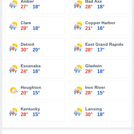
Amber
Bad Axe
27°
18°
28°
18°
Clare
Copper Harbor
29°
18°
21°
16°
Detroit
East Grand Rapids
30°
20°
28°
17°
Escanaba
Gladwin
24°
18°
29°
18°
Houghton
Iron River
20°
15°
28°
15°
Kentucky
Lansing
28°
15°
30°
18°