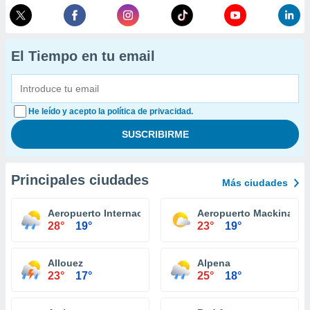
El Tiempo en tu email
He leído y acepto la política de privacidad.
Principales ciudades
Más ciudades
Aeropuerto Internacional Kalamazoo / Battle Creek
Aeropuerto Mackinac Is
28°
19°
23°
19°
Allouez
Alpena
23°
17°
25°
18°