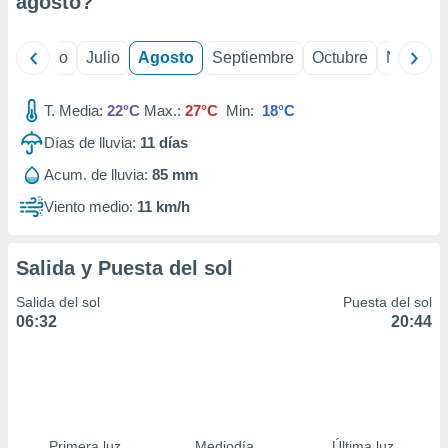
agosto
?
ados con el
 seleccionar
o.
yo
Junio
Julio
Agosto
Septiembre
Octubre
Noviemb
calización
precisa e
ión mediante
T. Media:
22°C
Max.:
27°C
Min:
18°C
Días de lluvia:
11
días
, publicidad
Acum. de lluvia:
85 mm
dos,
 publicidad
Viento medio:
11 km/h
,
ón de
 desarrollo
Salida y Puesta del sol
s.
Salida del sol
Puesta del sol
tros 1199
06:32
20:44
ios
Primera luz
Mediodía
Última luz