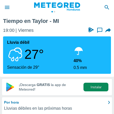
Tiempo en Taylor - MI
privacidad
19:00
Viernes
...
o de
n) ha sido
Lluvia débil
or
27°
es para
ue la
 que se
40%
e calidad.
Sensación de 29°
0.5 mm
eder a este
ediante las
opciones:
¡Descarga
GRATIS
la app de
Instalar
ookies y
Meteored!
e forma
Por hora
d digital
Lluvias débiles en las próximas horas
ada, basada