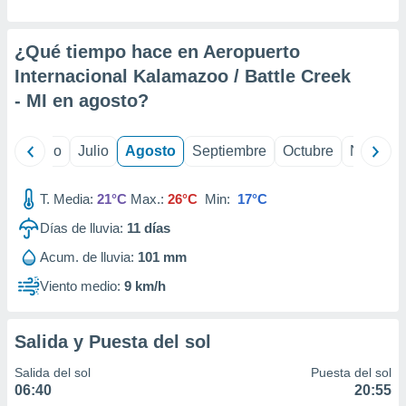
ados con el
 seleccionar
o.
¿Qué tiempo hace en Aeropuerto
calización
Internacional Kalamazoo / Battle Creek
precisa e
- MI en
agosto
?
ión mediante
, publicidad
yo
Junio
Julio
Agosto
Septiembre
Octubre
Noviemb
dos,
 publicidad
T. Media:
21°C
Max.:
26°C
Min:
17°C
,
ón de
Días de lluvia:
11
días
 desarrollo
s.
Acum. de lluvia:
101 mm
tros 1199
Viento medio:
9 km/h
ios
Salida y Puesta del sol
Salida del sol
Puesta del sol
06:40
20:55