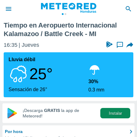
rnacional Kalamazoo / Battle Creek
Tiempo en Aeropuerto Internacional
privacidad
Kalamazoo / Battle Creek - MI
o de
16:35
Jueves
...
n) ha sido
or
Lluvia débil
es para
ue la
25°
 que se
e calidad.
30%
eder a este
Sensación de 26°
ediante las
0.3 mm
opciones:
ookies y
¡Descarga
GRATIS
la app de
e forma
Instalar
Meteored!
d digital
Por hora
ada, basada