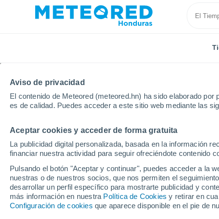
T
Aviso de privacidad
El contenido de Meteored (meteored.hn) ha sido elaborado por p
es de calidad. Puedes acceder a este sitio web mediante las si
Aceptar cookies y acceder de forma gratuita
Inicio
India
Odisha
Tandikana
La publicidad digital personalizada, basada en la información r
financiar nuestra actividad para seguir ofreciéndote contenido c
Tiempo en Tandikana
Pulsando el botón "Aceptar y continuar", puedes acceder a la w
nuestras o de nuestros socios, que nos permiten el seguimiento
09:08
Viernes
desarrollar un perfil específico para mostrarte publicidad y co
más información en nuestra
Política de Cookies
y retirar en cu
Configuración de cookies
que aparece disponible en el pie de n
Lluvia débil