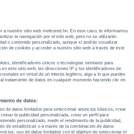
r a nuestro sitio web meteored.hn. En este caso, te informamos
tizar la navegación por el sitio web, pero no se utilizarán
dad o contenido personalizado, aunque sí podrás visualizar
ción de cookies y acceder a nuestro sitio web a través de este
atélites
Modelos
es, identificadores únicos o tecnologías similares para
n este sitio web, las direcciones IP y los identificadores de
rsonales en virtud de un interés legítimo, algo a lo que puedes
 al tratamiento de datos en cualquier momento haciendo clic en
Lunes
Martes
Miércoles
Jueves
10 Ago
11 Ago
12 Ago
13 Ago
miento de datos:
uso de datos limitados para seleccionar anuncios básicos, crear
90%
90%
90%
90%
ccionar la publicidad personalizada, crear un perfil para
9.8 mm
11 mm
7.5 mm
14 mm
ontenido personalizado, medir el rendimiento de la publicidad,
32°
/
26°
30°
/
26°
32°
/
25°
31°
/
25°
vés de estadísticas o a través de la combinación de datos
rvicios, uso de datos limitados con el objetivo de seleccionar el