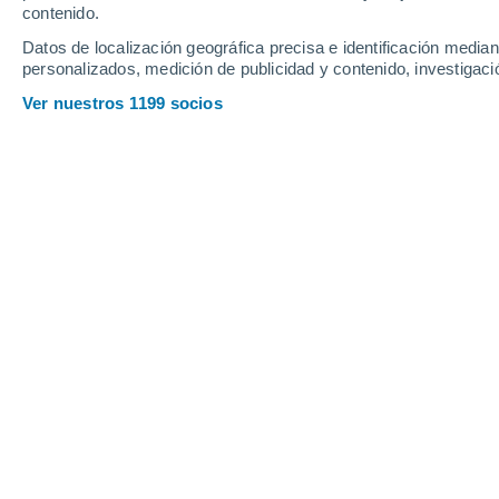
contenido.
15
-
29
km/h
12
-
24
km/h
11
15
-
25
km/h
Datos de localización geográfica precisa e identificación mediant
personalizados, medición de publicidad y contenido, investigació
Tiempo en Tandikana hoy
, 7 de agost
Ver nuestros 1199 socios
Lluvia débil
50%
28°
09:30
0.1 mm
Sensación T.
33°
Lluvia débil
60%
28°
10:30
0.1 mm
Sensación T.
34°
Lluvia débil
60%
29°
11:30
0.1 mm
Sensación T.
37°
Lluvia débil
70%
29°
12:30
0.2 mm
Sensación T.
35°
Lluvia débil
70%
29°
13:30
0.6 mm
Sensación T.
35°