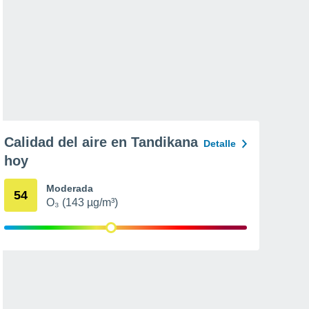
Calidad del aire en Tandikana
Detalle
hoy
Moderada
54
O₃ (143 µg/m³)