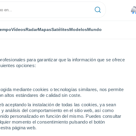
iempo
Vídeos
Radar
Mapas
Satélites
Modelos
Mundo
rofesionales para garantizar que la información que se ofrece
guientes opciones:
ecogida mediante cookies o tecnologías similares, nos permite
on altos estándares de calidad sin coste.
eb aceptando la instalación de todas las cookies, ya sean
 y análisis del comportamiento en el sitio web, así como
...
ntenido personalizado en función del mismo. Puedes consultar
alquier momento el consentimiento pulsando el botón
Por hora
uestra página web.
Calor Húmedo Sofocante en las
próximas horas