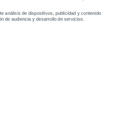
-
29
km/h
11
-
28
km/h
12
-
27
km/h
12
-
31
km/h
e análisis de dispositivos, publicidad y contenido
n de audiencia y desarrollo de servicios.
o
Oeste
4 Medio
6
-
16 km/h
FPS:
6-10
Oeste
6 Alto
6
-
15 km/h
FPS:
15-25
Oeste
6 Alto
9
-
19 km/h
FPS:
15-25
Suroeste
7 Alto
10
-
22 km/h
FPS:
15-25
Suroeste
7 Alto
8
-
22 km/h
FPS:
15-25