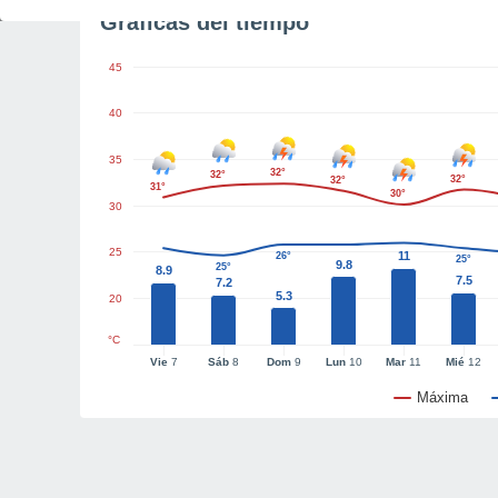
Gráficas del tiempo
45
40
35
32°
32°
32°
32°
31°
30°
30
25
11
26°
25°
9.8
25°
8.9
7.5
7.2
5.3
20
°C
Vie
7
Sáb
8
Dom
9
Lun
10
Mar
11
Mié
12
Máxima