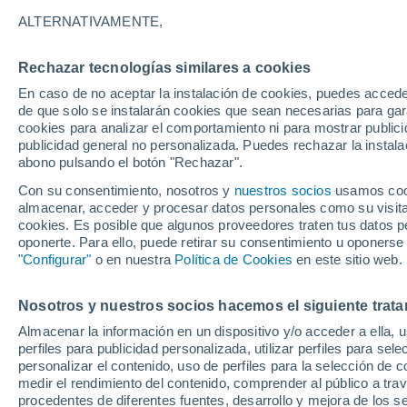
28°
ALTERNATIVAMENTE,
Rechazar tecnologías similares a cookies
50%
En caso de no aceptar la instalación de cookies, puedes accede
Sensación de 33°
0.1 mm
de que solo se instalarán cookies que sean necesarias para garan
cookies para analizar el comportamiento ni para mostrar publici
publicidad general no personalizada. Puedes rechazar la instala
abono pulsando el botón "Rechazar".
Tiempo 1 - 7 días
Mapa de lluvia
Radar de lluvia
S
Con su consentimiento, nosotros y
nuestros socios
usamos cooki
almacenar, acceder y procesar datos personales como su visita e
cookies. Es posible que algunos proveedores traten tus datos pe
oponerte. Para ello, puede retirar su consentimiento u oponerse
Mañana
Domingo
Hoy
"Configurar"
o en nuestra
Política de Cookies
en este sitio web.
8 Ago
9 Ago
7 Ago
Nosotros y nuestros socios hacemos el siguiente trata
Almacenar la información en un dispositivo y/o acceder a ella, 
90%
90%
90%
perfiles para publicidad personalizada, utilizar perfiles para sele
7.2 mm
5.3 mm
8.9 mm
personalizar el contenido, uso de perfiles para la selección de c
32°
/
25°
32°
/
26°
31°
/
25°
medir el rendimiento del contenido, comprender al público a tra
procedentes de diferentes fuentes, desarrollo y mejora de los se