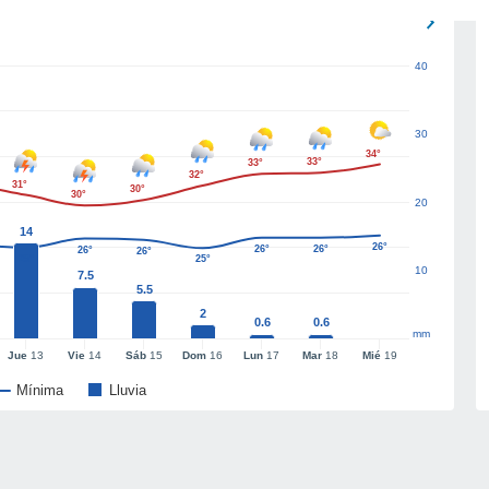
40
30
34°
33°
33°
32°
31°
30°
30°
20
14
26°
26°
26°
26°
26°
25°
25°
10
7.5
5.5
2
0.6
0.6
mm
Jue
13
Vie
14
Sáb
15
Dom
16
Lun
17
Mar
18
Mié
19
Mínima
Lluvia