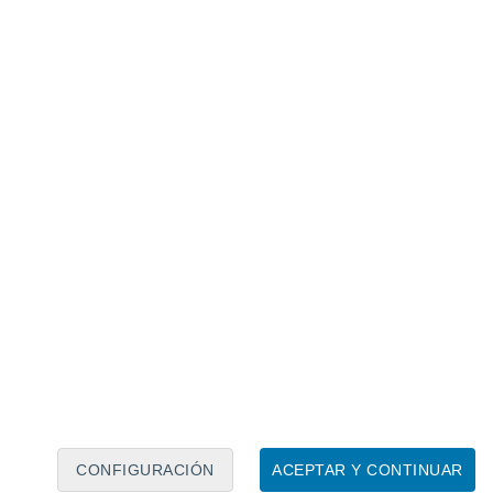
Calendario lunar
Lun
Mar
Mié
Jue
Vie
Sáb
Dom
7
8
9
10
11
12
13
14
15
16
17
18
19
20
CONFIGURACIÓN
ACEPTAR Y CONTINUAR