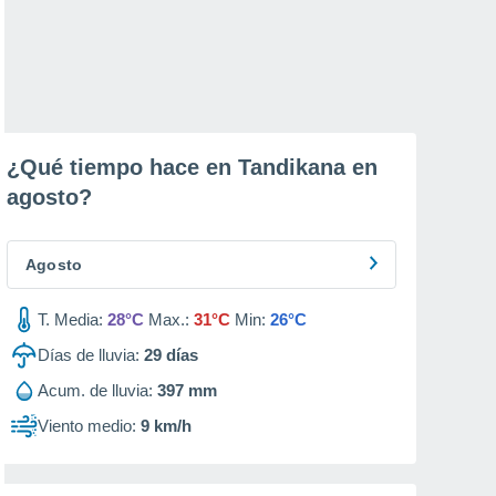
¿Qué tiempo hace en Tandikana en
agosto
?
Agosto
T. Media:
28°C
Max.:
31°C
Min:
26°C
Días de lluvia:
29
días
Acum. de lluvia:
397 mm
Viento medio:
9 km/h