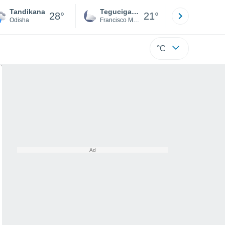
Tandikana
Tegucigalpa
San Pedr
28°
21°
Odisha
Francisco Morazán
Cortés
°C