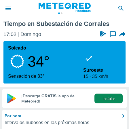
ón de Corrales
Tiempo en Subestación de Corrales
privacidad
17:02
Domingo
...
o de
n) ha sido
Soleado
or
34°
es para
ue la
 que se
Suroeste
e calidad.
Sensación de 33°
15
35 km/h
eder a este
ediante las
opciones:
¡Descarga
GRATIS
la app de
Instalar
ookies y
Meteored!
e forma
Por hora
d digital
Intervalos nubosos en las próximas horas
ada, basada