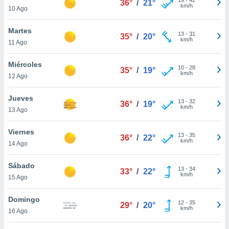
36°
/
21°
ublicidad y
km/h
10 Ago
do en
Martes
 mismo.
13
-
31
35°
/
20°
km/h
sultar más
11 Ago
 en nuestra
 Cookies
y
Miércoles
10
-
28
35°
/
19°
ualquier
km/h
12 Ago
ento
Jueves
 botón
13
-
32
36°
/
19°
km/h
13 Ago
ación de
kies
 disponible
Viernes
13
-
35
36°
/
22°
e nuestra
km/h
14 Ago
.
Sábado
IVAMENTE,
13
-
34
33°
/
22°
km/h
15 Ago
as
Domingo
12
-
35
29°
/
20°
 a cookies
km/h
16 Ago
 no aceptar