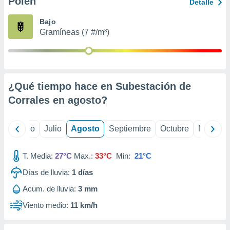
Polen
ados con el
Detalle
 seleccionar
o.
Bajo
Gramíneas (7 #/m³)
calización
precisa e
ión mediante
, publicidad
¿Qué tiempo hace en Subestación de
dos,
Corrales en
agosto
?
 publicidad
,
ón de
yo
Junio
Julio
Agosto
Septiembre
Octubre
Noviemb
 desarrollo
s.
T. Media:
27°C
Max.:
33°C
Min:
21°C
tros 1199
ios
Días de lluvia:
1
días
Acum. de lluvia:
3 mm
Viento medio:
11 km/h