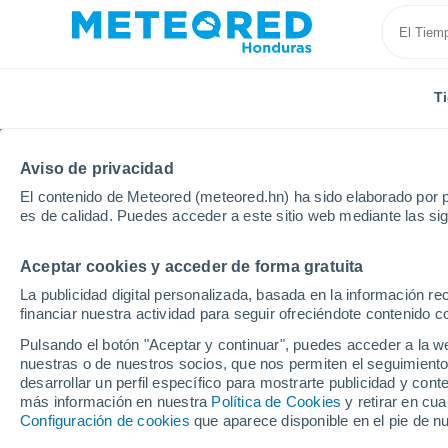
T
Aviso de privacidad
El contenido de Meteored (meteored.hn) ha sido elaborado por p
es de calidad. Puedes acceder a este sitio web mediante las si
Aceptar cookies y acceder de forma gratuita
Inicio
España
Andalucía
Provincia de Huelva
La publicidad digital personalizada, basada en la información r
financiar nuestra actividad para seguir ofreciéndote contenido c
Tiempo en la Provincia
Pulsando el botón "Aceptar y continuar", puedes acceder a la w
nuestras o de nuestros socios, que nos permiten el seguimiento
desarrollar un perfil específico para mostrarte publicidad y co
Hoy, 8 agosto
Todo el día
Símbolo
más información en nuestra
Política de Cookies
y retirar en cu
Configuración de cookies
que aparece disponible en el pie de n