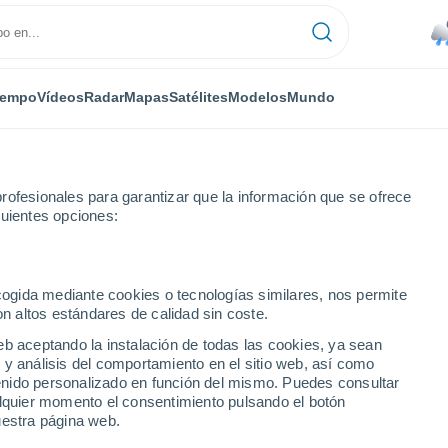
iempo
Vídeos
Radar
Mapas
Satélites
Modelos
Mundo
rofesionales para garantizar que la información que se ofrece
guientes opciones:
ecogida mediante cookies o tecnologías similares, nos permite
on altos estándares de calidad sin coste.
 de Huelva
eb aceptando la instalación de todas las cookies, ya sean
 y análisis del comportamiento en el sitio web, así como
ntenido personalizado en función del mismo. Puedes consultar
alquier momento el consentimiento pulsando el botón
38°
21°
uestra página web.
Encinasola