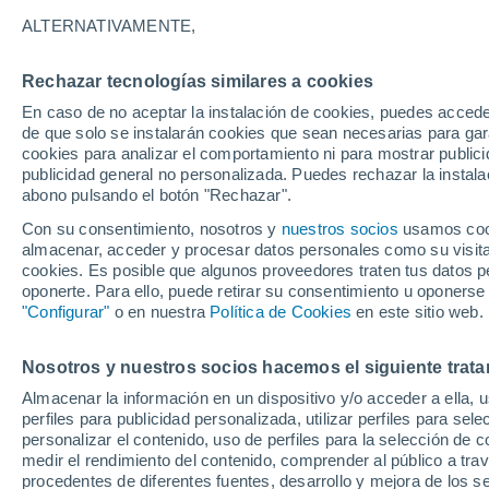
ALTERNATIVAMENTE,
39°
22°
Rosal de la
Frontera
Rechazar tecnologías similares a cookies
En caso de no aceptar la instalación de cookies, puedes accede
40°
de que solo se instalarán cookies que sean necesarias para garan
3
23°
2
cookies para analizar el comportamiento ni para mostrar publici
Paymogo
Cabezas
publicidad general no personalizada. Puedes rechazar la instala
Rubias
abono pulsando el botón "Rechazar".
39°
Con su consentimiento, nosotros y
nuestros socios
usamos cooki
38°
22°
22°
almacenar, acceder y procesar datos personales como su visita e
Santa
Catalina
Villanueva
cookies. Es posible que algunos proveedores traten tus datos pe
de los
oponerte. Para ello, puede retirar su consentimiento u oponerse
Castillejos
"Configurar"
o en nuestra
Política de Cookies
en este sitio web.
34°
23°
32°
Nosotros y nuestros socios hacemos el siguiente trata
23°
Lepe
Hu
Ayamonte
Almacenar la información en un dispositivo y/o acceder a ella, 
perfiles para publicidad personalizada, utilizar perfiles para sele
personalizar el contenido, uso de perfiles para la selección de c
medir el rendimiento del contenido, comprender al público a tra
procedentes de diferentes fuentes, desarrollo y mejora de los se