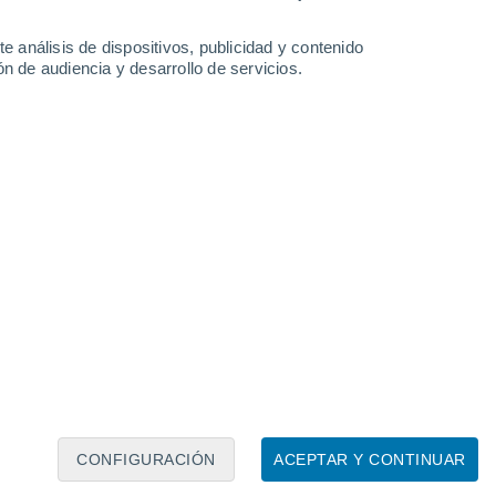
e análisis de dispositivos, publicidad y contenido
n de audiencia y desarrollo de servicios.
Leaflet
|
©
OpenStreetMap
|
ECMWF
by © Meteored
CONFIGURACIÓN
ACEPTAR Y CONTINUAR