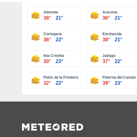
Almonte
Aracena
38°
21°
36°
21°
Cortegana
Encinasola
36°
22°
38°
21°
Isla Cristina
Jabugo
30°
23°
37°
22°
Palos de la Frontera
Paterna del Campo
32°
22°
39°
23°