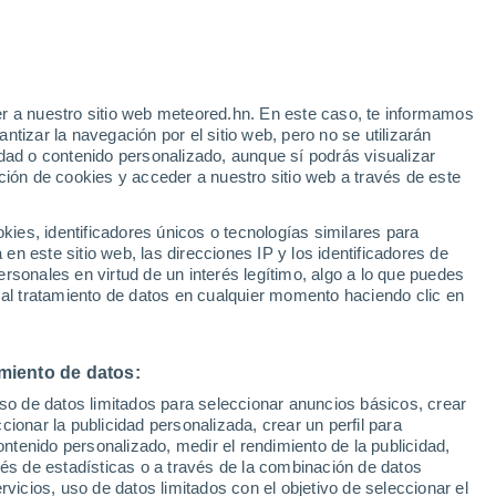
36°
38°
36°
22°
23°
21°
Cortegana
Santa Olalla
Aracena
del Cala
r a nuestro sitio web meteored.hn. En este caso, te informamos
tizar la navegación por el sitio web, pero no se utilizarán
9°
4°
dad o contenido personalizado, aunque sí podrás visualizar
ción de cookies y acceder a nuestro sitio web a través de este
39°
39°
23°
23°
Berrocal
es, identificadores únicos o tecnologías similares para
Valverde del
Camino
n este sitio web, las direcciones IP y los identificadores de
rsonales en virtud de un interés legítimo, algo a lo que puedes
 al tratamiento de datos en cualquier momento haciendo clic en
38°
22°
Bollullos Par
33°
del
22°
Condado
miento de datos:
elva
uso de datos limitados para seleccionar anuncios básicos, crear
ccionar la publicidad personalizada, crear un perfil para
ontenido personalizado, medir el rendimiento de la publicidad,
29°
vés de estadísticas o a través de la combinación de datos
21°
rvicios, uso de datos limitados con el objetivo de seleccionar el
Matalascañas