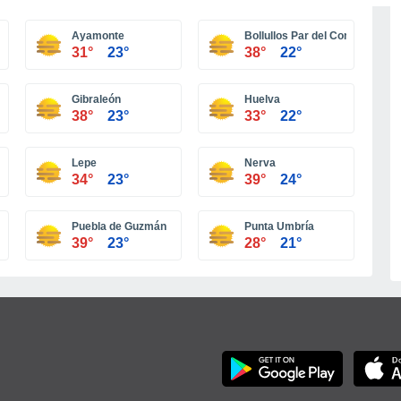
Más ciudades
Ayamonte
Bollullos Par del Condado
31°
23°
38°
22°
Gibraleón
Huelva
38°
23°
33°
22°
Lepe
Nerva
34°
23°
39°
24°
Puebla de Guzmán
Punta Umbría
39°
23°
28°
21°