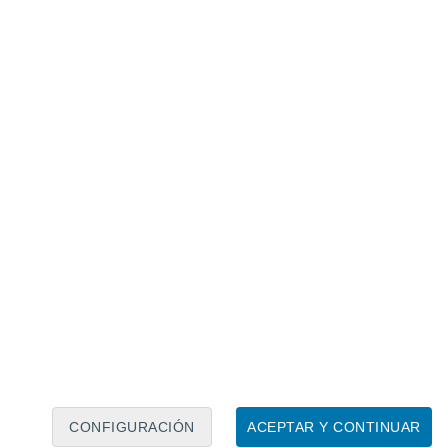
Calendario lunar
Lun
Mar
Mié
Jue
Vie
Sáb
Dom
6
7
8
9
10
11
12
13
14
15
16
17
18
19
CONFIGURACIÓN
ACEPTAR Y CONTINUAR
6