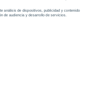
-
46
km/h
28
-
41
km/h
29
-
40
km/h
39
-
51
km/h
e análisis de dispositivos, publicidad y contenido
n de audiencia y desarrollo de servicios.
 de agosto
Sureste
8 ¡Muy Alto!
35
-
46 km/h
FPS:
25-50
Sureste
10 ¡Muy Alto!
36
-
48 km/h
FPS:
25-50
Sureste
10 ¡Muy Alto!
35
-
47 km/h
FPS:
25-50
Sureste
8 ¡Muy Alto!
35
-
46 km/h
FPS:
25-50
Sureste
6 Alto
36
-
47 km/h
FPS:
15-25