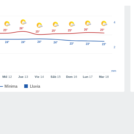
4
26°
26°
25°
25°
25°
25°
25°
24°
24°
24°
24°
23°
23°
23°
2
mm
Mié
12
Jue
13
Vie
14
Sáb
15
Dom
16
Lun
17
Mar
18
Mínima
Lluvia