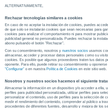
24°
ALTERNATIVAMENTE,
Rechazar tecnologías similares a cookies
Sureste
En caso de no aceptar la instalación de cookies, puedes accede
Sensación de 25°
35
-
46 km
de que solo se instalarán cookies que sean necesarias para garan
cookies para analizar el comportamiento ni para mostrar publici
publicidad general no personalizada. Puedes rechazar la instala
abono pulsando el botón "Rechazar".
Tiempo 1 - 7 días
Mapa de nubosidad
Radar de llu
Con su consentimiento, nosotros y
nuestros socios
usamos cooki
almacenar, acceder y procesar datos personales como su visita e
cookies. Es posible que algunos proveedores traten tus datos pe
oponerte. Para ello, puede retirar su consentimiento u oponerse
Mañana
Sábado
D
Hoy
"Configurar"
o en nuestra
Política de Cookies
en este sitio web.
7 Ago
8 Ago
6 Ago
Nosotros y nuestros socios hacemos el siguiente trata
Almacenar la información en un dispositivo y/o acceder a ella, 
80%
perfiles para publicidad personalizada, utilizar perfiles para sele
1.1 mm
personalizar el contenido, uso de perfiles para la selección de c
25°
/
24°
25°
/
24°
25°
/
23°
medir el rendimiento del contenido, comprender al público a tra
procedentes de diferentes fuentes, desarrollo y mejora de los se