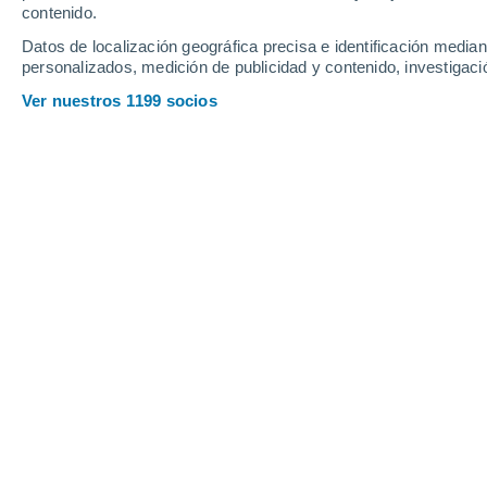
contenido.
35
-
48
km/h
37
-
50
km/h
34
38
-
51
km/h
Datos de localización geográfica precisa e identificación mediant
personalizados, medición de publicidad y contenido, investigació
Tiempo en Stonehenge - QLD hoy
, 6
Ver nuestros 1199 socios
Nubes y claros
24°
11:00
Sensación T.
25°
Nubes y claros
24°
12:00
Sensación T.
25°
Soleado
24°
13:00
Sensación T.
25°
Soleado
24°
14:00
Sensación T.
25°
Nubes y claros
24°
15:00
Sensación T.
25°