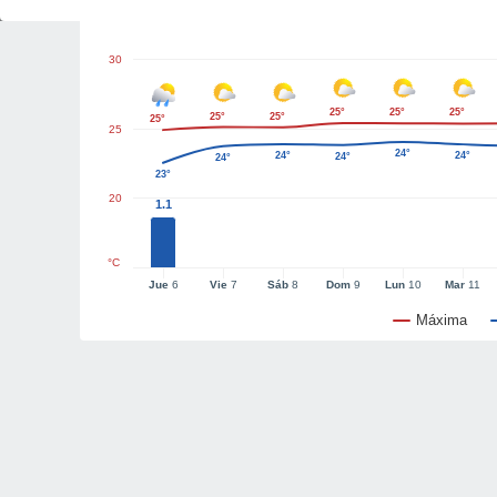
30
25°
25°
25°
25°
25°
25°
25
24°
24°
24°
24°
24°
23°
20
1.1
°C
Jue
6
Vie
7
Sáb
8
Dom
9
Lun
10
Mar
11
Máxima