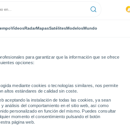
iempo
Vídeos
Radar
Mapas
Satélites
Modelos
Mundo
rofesionales para garantizar que la información que se ofrece
guientes opciones:
ecogida mediante cookies o tecnologías similares, nos permite
on altos estándares de calidad sin coste.
 - QLD
eb aceptando la instalación de todas las cookies, ya sean
 y análisis del comportamiento en el sitio web, así como
...
ntenido personalizado en función del mismo. Puedes consultar
alquier momento el consentimiento pulsando el botón
Por hora
uestra página web.
Intervalos nubosos en las
próximas horas