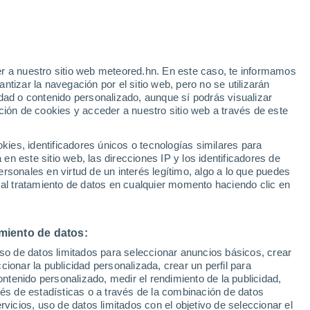
r a nuestro sitio web meteored.hn. En este caso, te informamos
/h
tizar la navegación por el sitio web, pero no se utilizarán
dad o contenido personalizado, aunque sí podrás visualizar
ción de cookies y acceder a nuestro sitio web a través de este
via
Satélites
Modelos
es, identificadores únicos o tecnologías similares para
n este sitio web, las direcciones IP y los identificadores de
rsonales en virtud de un interés legítimo, algo a lo que puedes
 al tratamiento de datos en cualquier momento haciendo clic en
omingo
Lunes
Martes
Miércoles
9 Ago
10 Ago
11 Ago
12 Ago
miento de datos:
uso de datos limitados para seleccionar anuncios básicos, crear
ccionar la publicidad personalizada, crear un perfil para
ontenido personalizado, medir el rendimiento de la publicidad,
25°
/
24°
25°
/
24°
25°
/
24°
25°
/
24°
vés de estadísticas o a través de la combinación de datos
rvicios, uso de datos limitados con el objetivo de seleccionar el