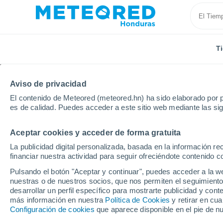
T
Aviso de privacidad
El contenido de Meteored (meteored.hn) ha sido elaborado por p
es de calidad. Puedes acceder a este sitio web mediante las si
Aceptar cookies y acceder de forma gratuita
Inicio
Australia
Queensland
Stonehenge
La publicidad digital personalizada, basada en la información r
financiar nuestra actividad para seguir ofreciéndote contenido c
Tiempo en Stonehenge
Pulsando el botón "Aceptar y continuar", puedes acceder a la w
nuestras o de nuestros socios, que nos permiten el seguimiento
10:47
Jueves
desarrollar un perfil específico para mostrarte publicidad y co
más información en nuestra
Política de Cookies
y retirar en cu
Configuración de cookies
que aparece disponible en el pie de n
Nubes y claros