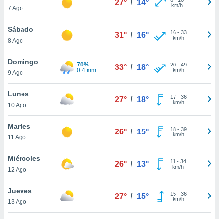
27°
/
14°
ublicidad y
km/h
7 Ago
do en
Sábado
 mismo.
16
-
33
31°
/
16°
km/h
sultar más
8 Ago
 en nuestra
 Cookies
y
Domingo
70%
20
-
49
33°
/
18°
ualquier
0.4 mm
km/h
9 Ago
ento
Lunes
 botón
17
-
36
27°
/
18°
km/h
10 Ago
ación de
kies
 disponible
Martes
18
-
39
26°
/
15°
e nuestra
km/h
11 Ago
.
Miércoles
IVAMENTE,
11
-
34
26°
/
13°
km/h
12 Ago
as
Jueves
15
-
36
27°
/
15°
 a cookies
km/h
13 Ago
 no aceptar