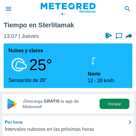
Tiempo en Sterlitamak
privacidad
13:07
Jueves
...
o de
n) ha sido
Nubes y claros
or
25°
es para
ue la
 que se
Norte
e calidad.
Sensación de 26°
12
28 km/h
eder a este
ediante las
opciones:
¡Descarga
GRATIS
la app de
Instalar
ookies y
Meteored!
e forma
Por hora
d digital
Intervalos nubosos en las próximas horas
ada, basada