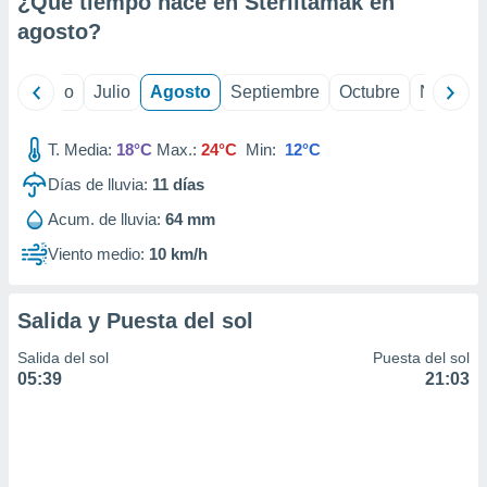
¿Qué tiempo hace en Sterlitamak en
ados con el
 seleccionar
agosto
?
o.
calización
yo
Junio
Julio
Agosto
Septiembre
Octubre
Noviemb
precisa e
ión mediante
T. Media:
18°C
Max.:
24°C
Min:
12°C
, publicidad
Días de lluvia:
11
días
dos,
Acum. de lluvia:
64 mm
 publicidad
,
Viento medio:
10 km/h
ón de
 desarrollo
s.
Salida y Puesta del sol
tros 1199
Salida del sol
Puesta del sol
ios
05:39
21:03