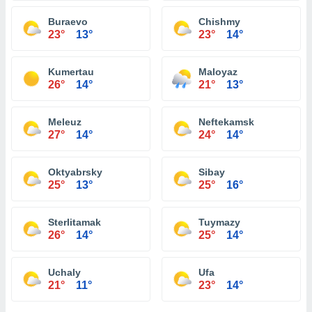
Buraevo
Chishmy
23°
13°
23°
14°
Kumertau
Maloyaz
26°
14°
21°
13°
Meleuz
Neftekamsk
27°
14°
24°
14°
Oktyabrsky
Sibay
25°
13°
25°
16°
Sterlitamak
Tuymazy
26°
14°
25°
14°
Uchaly
Ufa
21°
11°
23°
14°