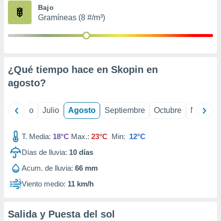
ados con el
Bajo
 seleccionar
Gramíneas (8 #/m³)
o.
calización
precisa e
ión mediante
¿Qué tiempo hace en Skopin en
, publicidad
agosto
?
dos,
 publicidad
,
yo
Junio
Julio
Agosto
Septiembre
Octubre
Noviemb
ón de
 desarrollo
T. Media:
18°C
Max.:
23°C
Min:
12°C
s.
Días de lluvia:
10
días
tros 1199
ios
Acum. de lluvia:
66 mm
Viento medio:
11 km/h
Salida y Puesta del sol