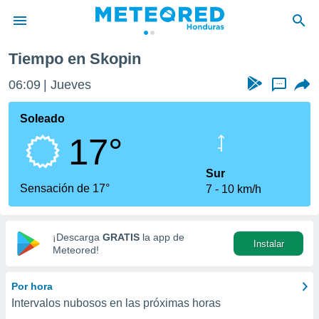
Tiempo en Skopin
privacidad
06:09
Jueves
...
o de
n) ha sido
Soleado
or
17°
es para
ue la
 que se
Sur
e calidad.
Sensación de 17°
7
10 km/h
eder a este
ediante las
opciones:
¡Descarga
GRATIS
la app de
Instalar
ookies y
Meteored!
e forma
Por hora
d digital
Intervalos nubosos en las próximas horas
ada, basada