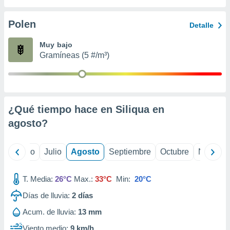
ados con el
 seleccionar
o.
Polen
Detalle
calización
Muy bajo
precisa e
Gramíneas (5 #/m³)
ión mediante
, publicidad
dos,
 publicidad
¿Qué tiempo hace en Siliqua en
,
agosto
?
ón de
 desarrollo
s.
yo
Junio
Julio
Agosto
Septiembre
Octubre
Noviemb
tros 1199
ios
T. Media:
26°C
Max.:
33°C
Min:
20°C
Días de lluvia:
2
días
Acum. de lluvia:
13 mm
Viento medio:
9 km/h