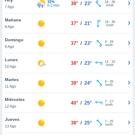
30%
ublicidad y
16
-
36
38°
/
23°
0.2 mm
km/h
7 Ago
do en
 mismo.
Mañana
16
-
36
37°
/
21°
sultar más
km/h
8 Ago
 en nuestra
 Cookies
y
Domingo
9
-
29
ualquier
37°
/
23°
km/h
9 Ago
ento
 botón
Lunes
12
-
32
38°
/
23°
ación de
km/h
10 Ago
kies
 disponible
Martes
6
-
26
e nuestra
39°
/
24°
km/h
11 Ago
.
Miércoles
IVAMENTE,
7
-
27
40°
/
25°
km/h
12 Ago
as
Jueves
7
-
25
38°
/
25°
 a cookies
km/h
13 Ago
 no aceptar