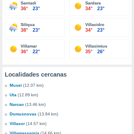
Santadi
Sardara
36°
23°
34°
23°
Siliqua
Villacidro
38°
23°
34°
23°
Villamar
Villasimius
36°
22°
35°
26°
Localidades cercanas
Musei
(12.07 km)
Uta
(12.89 km)
Narcao
(13.46 km)
Domusnovas
(13.84 km)
Villasor
(14.57 km)
Villamassargia
(14.66 km)