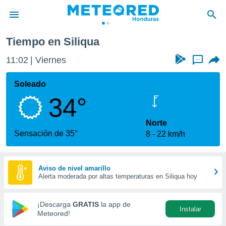
Tiempo en Siliqua
privacidad
11:02
Viernes
...
o de
n) ha sido
Soleado
or
34°
es para
ue la
 que se
Norte
e calidad.
Sensación de 35°
8
22 km/h
eder a este
ediante las
opciones:
Aviso de nivel amarillo
Alerta moderada por altas temperaturas en Siliqua hoy
ookies y
e forma
¡Descarga
GRATIS
la app de
Instalar
d digital
Meteored!
ada, basada