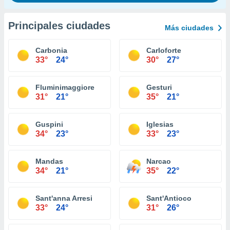
Principales ciudades
Más ciudades
Carbonia
Carloforte
33°
24°
30°
27°
Fluminimaggiore
Gesturi
31°
21°
35°
21°
Guspini
Iglesias
34°
23°
33°
23°
Mandas
Narcao
34°
21°
35°
22°
Sant'anna Arresi
Sant'Antioco
33°
24°
31°
26°