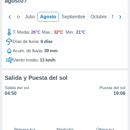
agosto
?
ados con el
 seleccionar
o.
yo
Junio
Julio
Agosto
Septiembre
Octubre
Noviemb
calización
precisa e
ión mediante
T. Media:
26°C
Max.:
32°C
Min:
21°C
Días de lluvia:
6
días
, publicidad
Acum. de lluvia:
39 mm
dos,
 publicidad
Viento medio:
13 km/h
,
ón de
 desarrollo
Salida y Puesta del sol
s.
Salida del sol
Puesta del sol
tros 1199
04:50
19:08
ios
Primera luz
Mediodía
Última luz