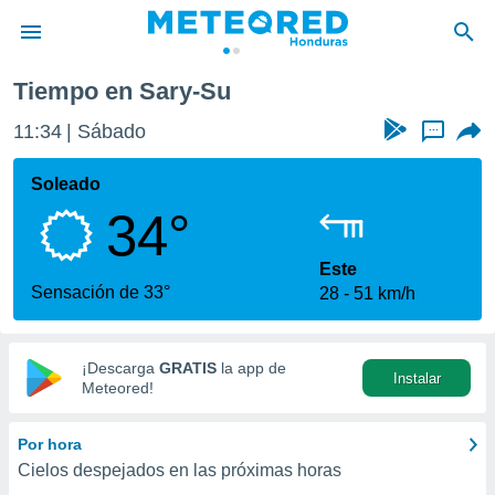
Tiempo en Sary-Su
privacidad
11:34
Sábado
...
o de
n) ha sido
Soleado
or
34°
es para
ue la
 que se
Este
e calidad.
Sensación de 33°
28
51 km/h
eder a este
ediante las
opciones:
¡Descarga
GRATIS
la app de
Instalar
ookies y
Meteored!
e forma
Por hora
d digital
Cielos despejados en las próximas horas
ada, basada