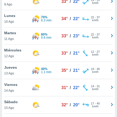
33°
/
22°
ublicidad y
km/h
9 Ago
do en
Lunes
 mismo.
70%
22
-
37
34°
/
22°
6.3 mm
km/h
sultar más
10 Ago
 en nuestra
 Cookies
y
Martes
80%
22
-
37
33°
/
23°
ualquier
0.6 mm
km/h
11 Ago
ento
Miércoles
 botón
12
-
27
33°
/
21°
km/h
12 Ago
ación de
kies
 disponible
Jueves
40%
19
-
40
35°
/
21°
e nuestra
1.1 mm
km/h
13 Ago
.
Viernes
IVAMENTE,
14
-
31
31°
/
22°
km/h
14 Ago
as
Sábado
17
-
40
32°
/
20°
 a cookies
km/h
15 Ago
 no aceptar