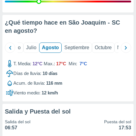
ados con el
 seleccionar
o.
calización
¿Qué tiempo hace en São Joaquim - SC
precisa e
en
agosto
?
ión mediante
, publicidad
yo
Junio
Julio
Agosto
Septiembre
Octubre
Noviemb
dos,
 publicidad
T. Media:
12°C
Max.:
17°C
Min:
7°C
,
Días de lluvia:
10
días
ón de
 desarrollo
Acum. de lluvia:
116 mm
s.
Viento medio:
12 km/h
tros 1199
ios
Salida y Puesta del sol
Salida del sol
Puesta del sol
06:57
17:53