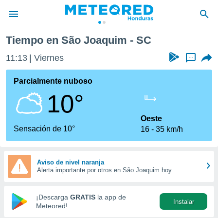
Tiempo en São Joaquim - SC
privacidad
11:13
Viernes
...
o de
n) ha sido
Parcialmente nuboso
or
10°
es para
ue la
 que se
Oeste
e calidad.
Sensación de 10°
16
35 km/h
eder a este
ediante las
opciones:
Aviso de nivel naranja
Alerta importante por otros en São Joaquim hoy
ookies y
e forma
¡Descarga
GRATIS
la app de
Instalar
d digital
Meteored!
ada, basada