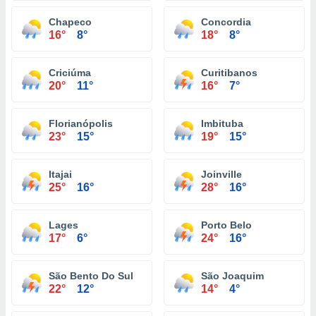
Chapeco
Concordia
16°
8°
18°
8°
Criciúma
Curitibanos
20°
11°
16°
7°
Florianópolis
Imbituba
23°
15°
19°
15°
Itajai
Joinville
25°
16°
28°
16°
Lages
Porto Belo
17°
6°
24°
16°
São Bento Do Sul
São Joaquim
22°
12°
14°
4°