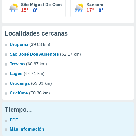
São Miguel Do Oeste
Xanxere
15°
8°
17°
9°
Localidades cercanas
Urupema
(39.03 km)
São José Dos Ausentes
(52.17 km)
Treviso
(60.97 km)
Lages
(64.71 km)
Urucanga
(65.33 km)
Criciúma
(70.36 km)
Tiempo...
PDF
Más información