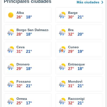
Principales ciudades
Más ciudades
Alba
Barge
26°
18°
30°
21°
Borgo San Dalmazzo
Bra
28°
18°
32°
20°
Ceva
Cuneo
31°
21°
29°
19°
Dronero
Entracque
29°
18°
27°
18°
Fossano
Mondovì
32°
21°
31°
21°
Ormea
Racconigi
25°
17°
32°
21°