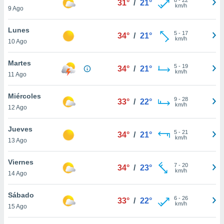
31°
/
21°
ublicidad y
km/h
9 Ago
do en
Lunes
 mismo.
5
-
17
34°
/
21°
km/h
sultar más
10 Ago
 en nuestra
 Cookies
y
Martes
5
-
19
34°
/
21°
ualquier
km/h
11 Ago
ento
Miércoles
 botón
9
-
28
33°
/
22°
km/h
12 Ago
ación de
kies
 disponible
Jueves
5
-
21
34°
/
21°
e nuestra
km/h
13 Ago
.
Viernes
IVAMENTE,
7
-
20
34°
/
23°
km/h
14 Ago
as
Sábado
6
-
26
33°
/
22°
 a cookies
km/h
15 Ago
 no aceptar