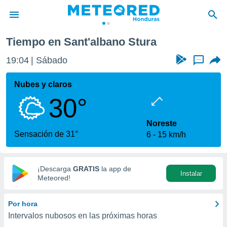
Tiempo en Sant'albano Stura
privacidad
19:04
Sábado
...
o de
n) ha sido
Nubes y claros
or
30°
es para
ue la
 que se
Noreste
e calidad.
Sensación de 31°
6
15 km/h
eder a este
ediante las
opciones:
¡Descarga
GRATIS
la app de
Instalar
ookies y
Meteored!
e forma
Por hora
d digital
Intervalos nubosos en las próximas horas
ada, basada