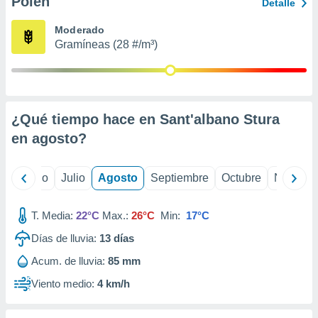
Polen
ados con el
Detalle
 seleccionar
o.
Moderado
Gramíneas (28 #/m³)
calización
precisa e
ión mediante
, publicidad
¿Qué tiempo hace en Sant'albano Stura
dos,
en
agosto
?
 publicidad
,
ón de
yo
Junio
Julio
Agosto
Septiembre
Octubre
Noviemb
 desarrollo
s.
T. Media:
22°C
Max.:
26°C
Min:
17°C
tros 1199
ios
Días de lluvia:
13
días
Acum. de lluvia:
85 mm
Viento medio:
4 km/h