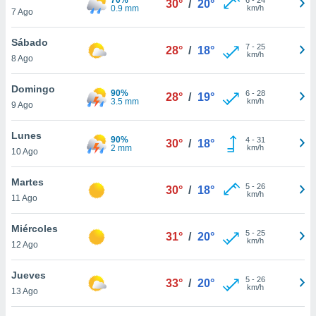
30°
/
20°
ublicidad y
0.9 mm
km/h
7 Ago
do en
Sábado
 mismo.
7
-
25
28°
/
18°
km/h
sultar más
8 Ago
 en nuestra
 Cookies
y
Domingo
90%
6
-
28
28°
/
19°
ualquier
3.5 mm
km/h
9 Ago
ento
Lunes
 botón
90%
4
-
31
30°
/
18°
2 mm
km/h
10 Ago
ación de
kies
 disponible
Martes
5
-
26
30°
/
18°
e nuestra
km/h
11 Ago
.
Miércoles
IVAMENTE,
5
-
25
31°
/
20°
km/h
12 Ago
as
Jueves
5
-
26
33°
/
20°
 a cookies
km/h
13 Ago
 no aceptar