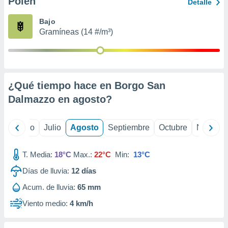
Polen
ados con el
Detalle
 seleccionar
o.
Bajo
Gramíneas (14 #/m³)
calización
precisa e
ión mediante
, publicidad
¿Qué tiempo hace en Borgo San
dos,
Dalmazzo en
agosto
?
 publicidad
,
ón de
yo
Junio
Julio
Agosto
Septiembre
Octubre
Noviemb
 desarrollo
s.
T. Media:
18°C
Max.:
22°C
Min:
13°C
tros 1199
ios
Días de lluvia:
12
días
Acum. de lluvia:
65 mm
Viento medio:
4 km/h