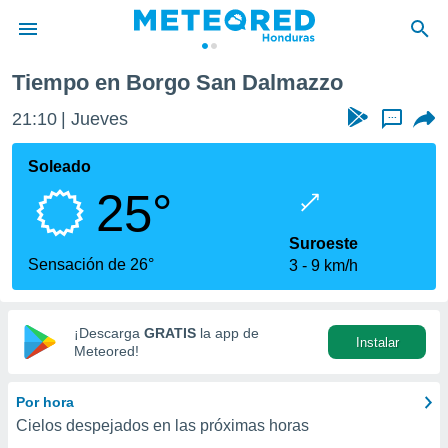
Tiempo en Borgo San Dalmazzo
privacidad
21:10
Jueves
...
o de
n) ha sido
Soleado
or
25°
es para
ue la
 que se
Suroeste
e calidad.
Sensación de 26°
3
9 km/h
eder a este
ediante las
opciones:
¡Descarga
GRATIS
la app de
Instalar
ookies y
Meteored!
e forma
Por hora
d digital
Cielos despejados en las próximas horas
ada, basada