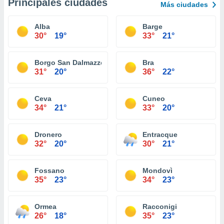
Principales ciudades
Más ciudades
Alba
Barge
30°
19°
33°
21°
Borgo San Dalmazzo
Bra
31°
20°
36°
22°
Ceva
Cuneo
34°
21°
33°
20°
Dronero
Entracque
32°
20°
30°
21°
Fossano
Mondovì
35°
23°
34°
23°
Ormea
Racconigi
26°
18°
35°
23°