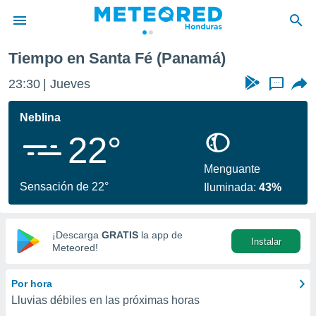
Tiempo en Santa Fé (Panamá)
privacidad
23:30
Jueves
...
o de
n) ha sido
Neblina
or
22°
es para
ue la
 que se
Menguante
e calidad.
Sensación de 22°
Iluminada:
43%
eder a este
ediante las
opciones:
¡Descarga
GRATIS
la app de
Instalar
ookies y
Meteored!
e forma
Por hora
d digital
Lluvias débiles en las próximas horas
ada, basada