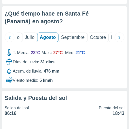
ados con el
 seleccionar
o.
¿Qué tiempo hace en Santa Fé
calización
(Panamá) en
agosto
?
precisa e
ión mediante
yo
Junio
Julio
Agosto
Septiembre
Octubre
Noviemb
, publicidad
T. Media:
23°C
Max.:
27°C
Min:
21°C
dos,
 publicidad
Días de lluvia:
31
días
,
ón de
Acum. de lluvia:
476 mm
 desarrollo
Viento medio:
5 km/h
s.
tros 1199
ios
Salida y Puesta del sol
Salida del sol
Puesta del sol
06:16
18:43