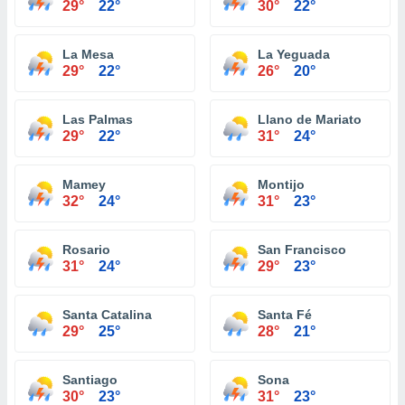
29°
22°
30°
22°
La Mesa
La Yeguada
29°
22°
26°
20°
Las Palmas
Llano de Mariato
29°
22°
31°
24°
Mamey
Montijo
32°
24°
31°
23°
Rosario
San Francisco
31°
24°
29°
23°
Santa Catalina
Santa Fé
29°
25°
28°
21°
Santiago
Sona
30°
23°
31°
23°