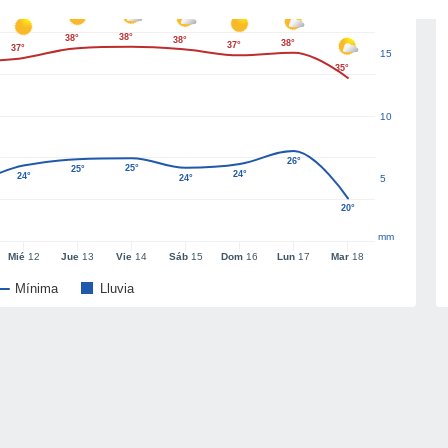
38°
38°
38°
38°
37°
37°
15
35°
10
26°
25°
25°
24°
24°
24°
5
20°
mm
Mié
12
Jue
13
Vie
14
Sáb
15
Dom
16
Lun
17
Mar
18
Mínima
Lluvia