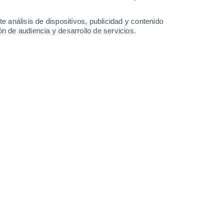
-
22
km/h
7
-
30
km/h
11
-
27
km/h
7
-
18
km/h
e análisis de dispositivos, publicidad y contenido
n de audiencia y desarrollo de servicios.
y
, 6 de agosto
Suroeste
3 Medio
6
-
20 km/h
FPS:
6-10
Suroeste
1 Bajo
6
-
18 km/h
FPS:
no
Suroeste
1 Bajo
7
-
16 km/h
FPS:
no
Oeste
0 Bajo
12
-
21 km/h
FPS:
no
Oeste
0 Bajo
13
-
24 km/h
FPS:
no