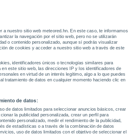
r a nuestro sitio web meteored.hn. En este caso, te informamos
/h
tizar la navegación por el sitio web, pero no se utilizarán
dad o contenido personalizado, aunque sí podrás visualizar
ción de cookies y acceder a nuestro sitio web a través de este
via
Satélites
Modelos
es, identificadores únicos o tecnologías similares para
n este sitio web, las direcciones IP y los identificadores de
rsonales en virtud de un interés legítimo, algo a lo que puedes
 al tratamiento de datos en cualquier momento haciendo clic en
omingo
Lunes
Martes
Miércoles
9 Ago
10 Ago
11 Ago
12 Ago
miento de datos:
uso de datos limitados para seleccionar anuncios básicos, crear
40%
ccionar la publicidad personalizada, crear un perfil para
0.4 mm
ontenido personalizado, medir el rendimiento de la publicidad,
35°
/
24°
34°
/
24°
36°
/
22°
37°
/
24°
vés de estadísticas o a través de la combinación de datos
rvicios, uso de datos limitados con el objetivo de seleccionar el