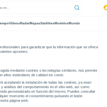
iempo
Vídeos
Radar
Mapas
Satélites
Modelos
Mundo
rofesionales para garantizar que la información que se ofrece
guientes opciones:
iano
ecogida mediante cookies o tecnologías similares, nos permite
on altos estándares de calidad sin coste.
 Lodigiano
eb aceptando la instalación de todas las cookies, ya sean
 y análisis del comportamiento en el sitio web, así como
...
ntenido personalizado en función del mismo. Puedes consultar
alquier momento el consentimiento pulsando el botón
Por hora
uestra página web.
Cielos despejados en las
próximas horas