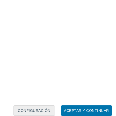
Calendario lunar
Lun
Mar
Mié
Jue
Vie
Sáb
Dom
6
7
8
9
10
11
12
13
14
15
16
17
18
19
CONFIGURACIÓN
ACEPTAR Y CONTINUAR
20