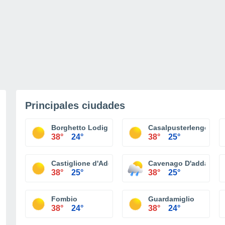
Principales ciudades
Borghetto Lodigiano
Casalpusterlengo
38°
24°
38°
25°
Castiglione d'Adda
Cavenago D'adda
38°
25°
38°
25°
Fombio
Guardamiglio
38°
24°
38°
24°