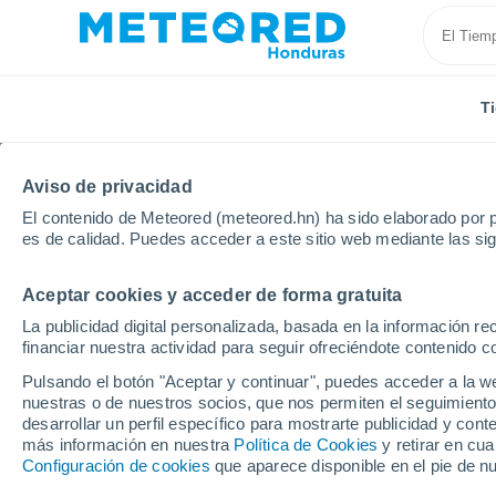
T
Aviso de privacidad
El contenido de Meteored (meteored.hn) ha sido elaborado por p
es de calidad. Puedes acceder a este sitio web mediante las si
Aceptar cookies y acceder de forma gratuita
Inicio
Italia
Provincia de Lodi
Sant'Angelo Lodig
La publicidad digital personalizada, basada en la información r
financiar nuestra actividad para seguir ofreciéndote contenido c
Tiempo en Sant'Angelo
Pulsando el botón "Aceptar y continuar", puedes acceder a la w
nuestras o de nuestros socios, que nos permiten el seguimiento
19:35
Jueves
desarrollar un perfil específico para mostrarte publicidad y co
más información en nuestra
Política de Cookies
y retirar en cu
Configuración de cookies
que aparece disponible en el pie de n
Nubes y claros