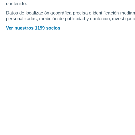
contenido.
21
-
41
km/h
12
-
29
km/h
9
13
-
24
km/h
Datos de localización geográfica precisa e identificación mediant
personalizados, medición de publicidad y contenido, investigació
Tiempo en Sant'Angelo Lodigiano ho
Ver nuestros 1199 socios
Nubes y claros
37°
17:00
Sensación T.
37°
Nubes y claros
37°
18:00
Sensación T.
37°
Nubes y claros
36°
19:00
Sensación T.
36°
Nubes y claros
34°
20:00
Sensación T.
34°
Soleado
32°
21:00
Sensación T.
33°