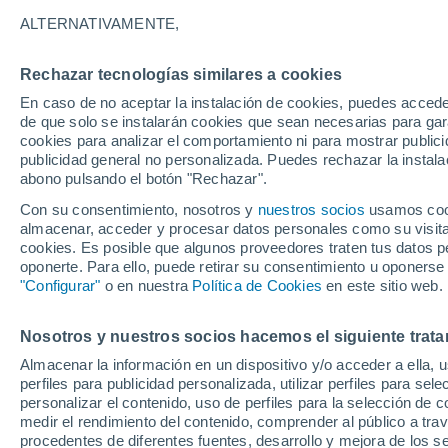
34°
ALTERNATIVAMENTE,
Rechazar tecnologías similares a cookies
Oeste
En caso de no aceptar la instalación de cookies, puedes accede
Sensación de 34°
12
-
21 km
de que solo se instalarán cookies que sean necesarias para garan
cookies para analizar el comportamiento ni para mostrar publici
publicidad general no personalizada. Puedes rechazar la instala
abono pulsando el botón "Rechazar".
Tiempo 1 - 7 días
Mapa de nubosidad
Radar de llu
Con su consentimiento, nosotros y
nuestros socios
usamos cooki
almacenar, acceder y procesar datos personales como su visita e
cookies. Es posible que algunos proveedores traten tus datos pe
oponerte. Para ello, puede retirar su consentimiento u oponerse
Mañana
Sábado
D
Hoy
"Configurar"
o en nuestra
Política de Cookies
en este sitio web.
7 Ago
8 Ago
6 Ago
Nosotros y nuestros socios hacemos el siguiente trata
Almacenar la información en un dispositivo y/o acceder a ella, 
70%
50%
perfiles para publicidad personalizada, utilizar perfiles para sele
1.9 mm
0.4 mm
personalizar el contenido, uso de perfiles para la selección de c
35°
/
23°
34°
/
22°
38°
/
25°
medir el rendimiento del contenido, comprender al público a tra
procedentes de diferentes fuentes, desarrollo y mejora de los se