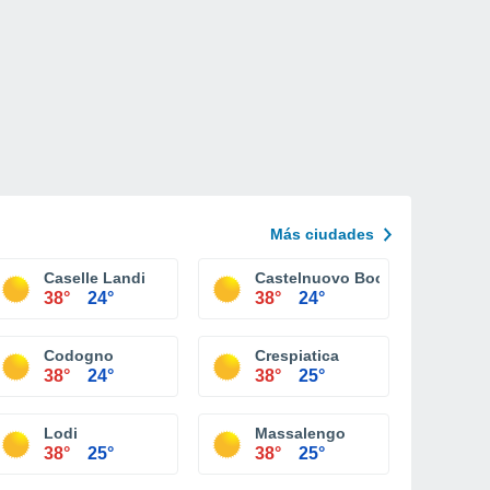
Más ciudades
Caselle Landi
Castelnuovo Bocca D'adda
38°
24°
38°
24°
Codogno
Crespiatica
38°
24°
38°
25°
Lodi
Massalengo
38°
25°
38°
25°