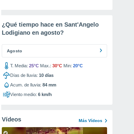
¿Qué tiempo hace en Sant'Angelo
Lodigiano en
agosto
?
Agosto
T. Media:
25°C
Max.:
30°C
Min:
20°C
Días de lluvia:
10
días
Acum. de lluvia:
84 mm
Viento medio:
6 km/h
Vídeos
Más Vídeos