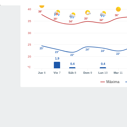
40
38°
36°
35°
35°
34°
35
34°
30
25
25°
24°
24°
23°
22°
22°
20
1.9
0.4
0.4
°C
Jue
6
Vie
7
Sáb
8
Dom
9
Lun
10
Mar
11
Máxima