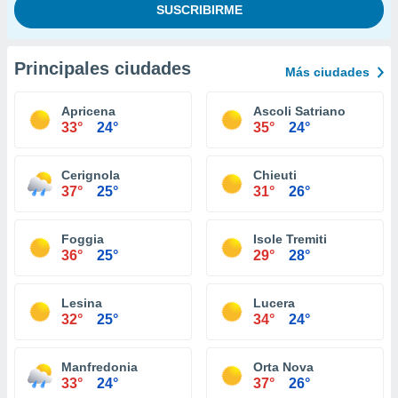
Principales ciudades
Más ciudades
Apricena
Ascoli Satriano
33°
24°
35°
24°
Cerignola
Chieuti
37°
25°
31°
26°
Foggia
Isole Tremiti
36°
25°
29°
28°
Lesina
Lucera
32°
25°
34°
24°
Manfredonia
Orta Nova
33°
24°
37°
26°