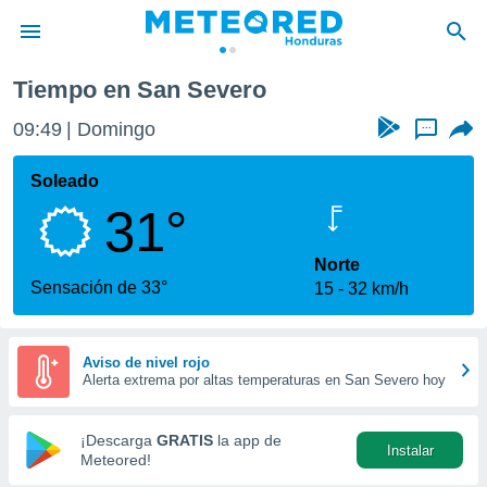
Tiempo en San Severo
privacidad
09:49
Domingo
...
o de
n) ha sido
Soleado
or
31°
es para
ue la
 que se
Norte
e calidad.
Sensación de 33°
15
32 km/h
eder a este
ediante las
opciones:
Aviso de nivel rojo
Alerta extrema por altas temperaturas en San Severo hoy
ookies y
e forma
¡Descarga
GRATIS
la app de
Instalar
d digital
Meteored!
ada, basada