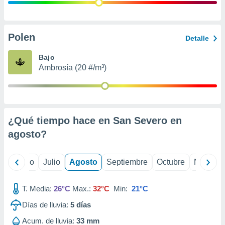
ados con el
 seleccionar
o.
calización
Polen
Detalle
precisa e
ión mediante
Bajo
Ambrosía (20 #/m³)
, publicidad
dos,
 publicidad
,
¿Qué tiempo hace en San Severo en
ón de
 desarrollo
agosto
?
s.
tros 1199
yo
Junio
Julio
Agosto
Septiembre
Octubre
Noviemb
ios
T. Media:
26°C
Max.:
32°C
Min:
21°C
Días de lluvia:
5
días
Acum. de lluvia:
33 mm