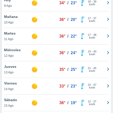
ublicidad y
18
-
39
34°
/
23°
km/h
9 Ago
do en
 mismo.
Mañana
17
-
37
36°
/
20°
sultar más
km/h
10 Ago
 en nuestra
 Cookies
y
Martes
17
-
38
ualquier
36°
/
22°
km/h
11 Ago
ento
 botón
Miércoles
19
-
40
36°
/
24°
ación de
km/h
12 Ago
kies
 disponible
Jueves
21
-
45
e nuestra
35°
/
25°
km/h
13 Ago
.
Viernes
IVAMENTE,
22
-
47
33°
/
23°
km/h
14 Ago
as
Sábado
12
-
37
36°
/
19°
 a cookies
km/h
15 Ago
 no aceptar