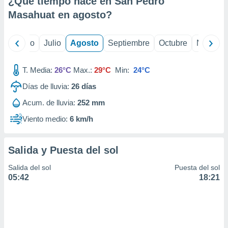
¿Qué tiempo hace en San Pedro
ados con el
 seleccionar
Masahuat en
agosto
?
o.
calización
yo
Junio
Julio
Agosto
Septiembre
Octubre
Noviemb
precisa e
ión mediante
T. Media:
26°C
Max.:
29°C
Min:
24°C
, publicidad
Días de lluvia:
26
días
dos,
Acum. de lluvia:
252 mm
 publicidad
,
Viento medio:
6 km/h
ón de
 desarrollo
s.
Salida y Puesta del sol
tros 1199
Salida del sol
Puesta del sol
ios
05:42
18:21