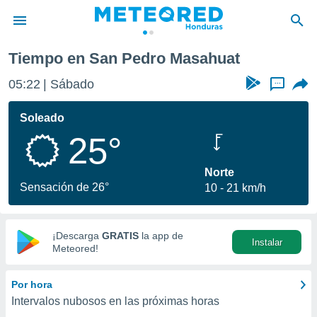
ahuat
Tiempo en San Pedro Masahuat
privacidad
05:22
Sábado
...
o de
n) ha sido
Soleado
or
25°
es para
ue la
 que se
Norte
e calidad.
Sensación de 26°
10
21 km/h
eder a este
ediante las
opciones:
¡Descarga
GRATIS
la app de
Instalar
ookies y
Meteored!
e forma
Por hora
d digital
Intervalos nubosos en las próximas horas
ada, basada