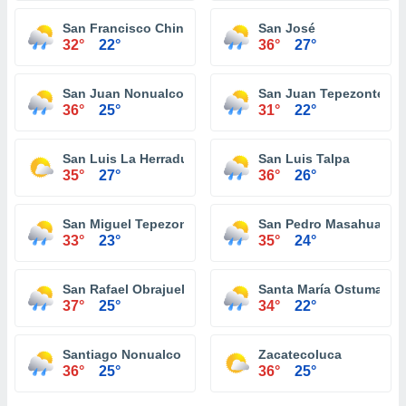
San Francisco Chinameca
San José
32°
22°
36°
27°
San Juan Nonualco
San Juan Tepezontes
36°
25°
31°
22°
San Luis La Herradura
San Luis Talpa
35°
27°
36°
26°
San Miguel Tepezontes
San Pedro Masahuat
33°
23°
35°
24°
San Rafael Obrajuelo
Santa María Ostuma
37°
25°
34°
22°
Santiago Nonualco
Zacatecoluca
36°
25°
36°
25°