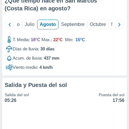
¿Qué tiempo hace en San Marcos
ados con el
 seleccionar
(Costa Rica) en
agosto
?
o.
calización
yo
Junio
Julio
Agosto
Septiembre
Octubre
Noviemb
precisa e
ión mediante
T. Media:
18°C
Max.:
22°C
Min:
15°C
, publicidad
Días de lluvia:
30
días
dos,
Acum. de lluvia:
437 mm
 publicidad
,
Viento medio:
4 km/h
ón de
 desarrollo
s.
Salida y Puesta del sol
tros 1199
Salida del sol
Puesta del sol
ios
05:26
17:56