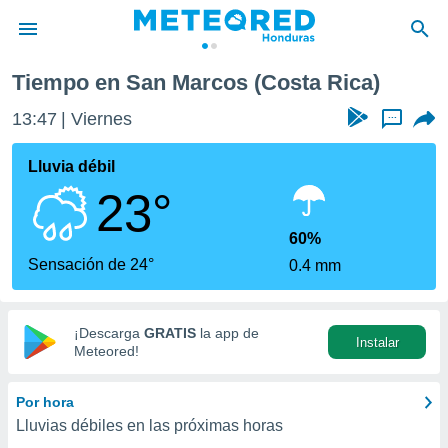
Tiempo en San Marcos (Costa Rica)
privacidad
13:47
Viernes
...
o de
n) ha sido
Lluvia débil
or
23°
es para
ue la
 que se
60%
e calidad.
Sensación de 24°
0.4 mm
eder a este
ediante las
opciones:
¡Descarga
GRATIS
la app de
Instalar
ookies y
Meteored!
e forma
Por hora
d digital
Lluvias débiles en las próximas horas
ada, basada