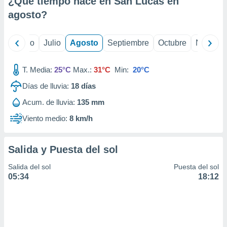
¿Qué tiempo hace en San Lucas en
ados con el
 seleccionar
agosto
?
o.
calización
yo
Junio
Julio
Agosto
Septiembre
Octubre
Noviemb
precisa e
ión mediante
T. Media:
25°C
Max.:
31°C
Min:
20°C
, publicidad
Días de lluvia:
18
días
dos,
Acum. de lluvia:
135 mm
 publicidad
,
Viento medio:
8 km/h
ón de
 desarrollo
s.
Salida y Puesta del sol
tros 1199
Salida del sol
Puesta del sol
ios
05:34
18:12