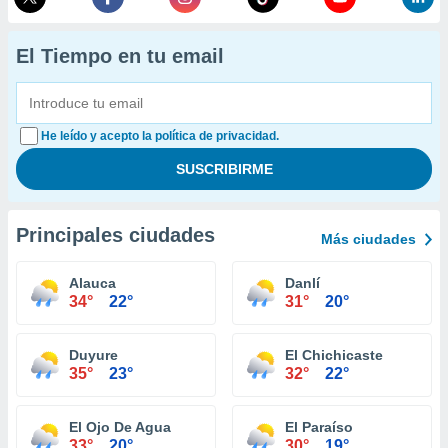
El Tiempo en tu email
He leído y acepto la política de privacidad.
Principales ciudades
Más ciudades
Alauca
Danlí
34°
22°
31°
20°
Duyure
El Chichicaste
35°
23°
32°
22°
El Ojo De Agua
El Paraíso
33°
20°
30°
19°