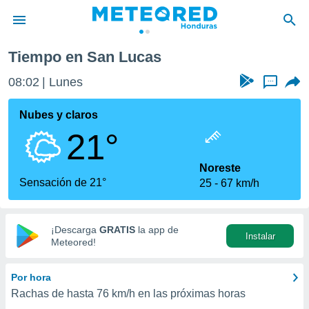
Tiempo en San Lucas
privacidad
08:02
Lunes
...
o de
n) ha sido
Nubes y claros
or
21°
es para
ue la
 que se
Noreste
e calidad.
Sensación de 21°
25
67 km/h
eder a este
ediante las
opciones:
¡Descarga
GRATIS
la app de
Instalar
ookies y
Meteored!
e forma
Por hora
d digital
Rachas de hasta
76 km/h
en las próximas horas
ada, basada