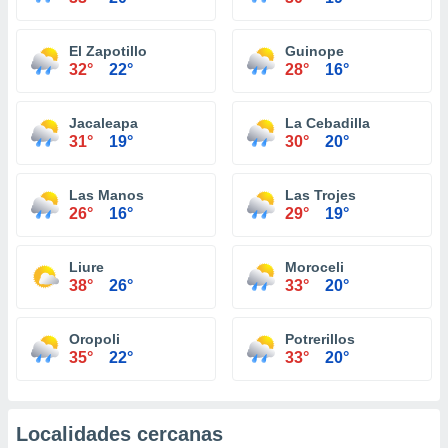
El Zapotillo
Guinope
32°
22°
28°
16°
Jacaleapa
La Cebadilla
31°
19°
30°
20°
Las Manos
Las Trojes
26°
16°
29°
19°
Liure
Moroceli
38°
26°
33°
20°
Oropoli
Potrerillos
35°
22°
33°
20°
Localidades cercanas