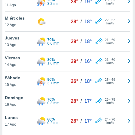
28°
/
19°
ublicidad y
3.2 mm
km/h
11 Ago
do en
Miércoles
 mismo.
22
-
62
28°
/
18°
km/h
sultar más
12 Ago
 en nuestra
 Cookies
y
Jueves
70%
21
-
60
29°
/
18°
ualquier
0.6 mm
km/h
13 Ago
ento
Viernes
 botón
80%
21
-
60
29°
/
16°
1.6 mm
km/h
14 Ago
ación de
kies
 disponible
Sábado
90%
25
-
69
26°
/
18°
e nuestra
3.7 mm
km/h
15 Ago
.
Domingo
70%
IVAMENTE,
26
-
75
28°
/
17°
0.3 mm
km/h
16 Ago
as
Lunes
60%
24
-
70
28°
/
17°
 a cookies
0.2 mm
km/h
17 Ago
 no aceptar