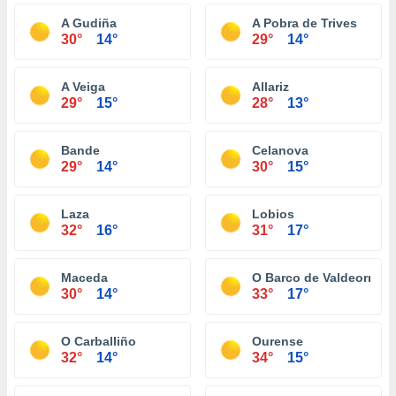
A Gudiña
A Pobra de Trives
30°
14°
29°
14°
A Veiga
Allariz
29°
15°
28°
13°
Bande
Celanova
29°
14°
30°
15°
Laza
Lobios
32°
16°
31°
17°
Maceda
O Barco de Valdeorras
30°
14°
33°
17°
O Carballiño
Ourense
32°
14°
34°
15°