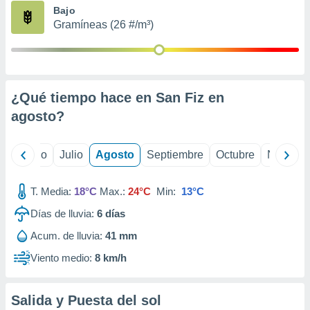
ados con el
Bajo
 seleccionar
Gramíneas (26 #/m³)
o.
calización
precisa e
ión mediante
¿Qué tiempo hace en San Fiz en
, publicidad
agosto
?
dos,
 publicidad
,
yo
Junio
Julio
Agosto
Septiembre
Octubre
Noviemb
ón de
 desarrollo
T. Media:
18°C
Max.:
24°C
Min:
13°C
s.
Días de lluvia:
6
días
tros 1199
ios
Acum. de lluvia:
41 mm
Viento medio:
8 km/h
Salida y Puesta del sol