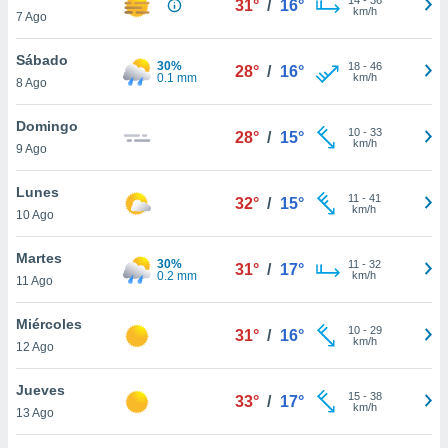
31°
/
16°
ublicidad y
km/h
7 Ago
do en
Sábado
 mismo.
30%
18
-
46
28°
/
16°
0.1 mm
km/h
sultar más
8 Ago
 en nuestra
 Cookies
y
Domingo
10
-
33
28°
/
15°
ualquier
km/h
9 Ago
ento
Lunes
 botón
11
-
41
32°
/
15°
km/h
10 Ago
ación de
kies
 disponible
Martes
30%
11
-
32
31°
/
17°
e nuestra
0.2 mm
km/h
11 Ago
.
Miércoles
IVAMENTE,
10
-
29
31°
/
16°
km/h
12 Ago
as
Jueves
15
-
38
33°
/
17°
 a cookies
km/h
13 Ago
 no aceptar