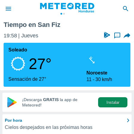
Tiempo en San Fiz
privacidad
19:58
Jueves
...
o de
n) ha sido
Soleado
or
27°
es para
ue la
 que se
Noroeste
e calidad.
Sensación de 27°
11
30 km/h
eder a este
ediante las
opciones:
¡Descarga
GRATIS
la app de
Instalar
ookies y
Meteored!
e forma
Por hora
d digital
Cielos despejados en las próximas horas
ada, basada