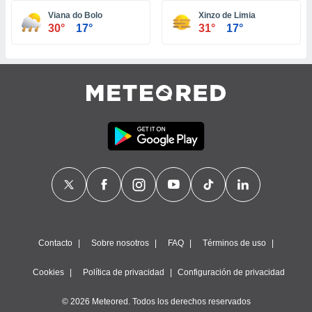
ste abono
Viana do Bolo
Xinzo de Limia
 botón
30°
17°
31°
17°
.
nto,
cios
kies,
ores únicos
as similares
nar,
rocesar
onales como
 este sitio
recciones IP
ficadores de
 posible
s
Contacto
Sobre nosotros
FAQ
Términos de uso
 traten tus
nales en
Cookies
Política de privacidad
Configuración de privacidad
 interés
go a lo que
© 2026 Meteored. Todos los derechos reservados
nerte. Para