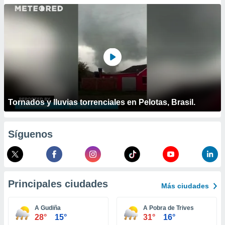
ublicidad y
do en
 mismo.
sultar más
 en nuestra
 Cookies
y
ualquier
ento
 botón
Tornados y lluvias torrenciales en Pelotas, Brasil.
ación de
kies
 disponible
Síguenos
e nuestra
.
IVAMENTE,
Principales ciudades
Más ciudades
as
 a cookies
A Gudiña
A Pobra de Trives
28°
15°
31°
16°
 no aceptar