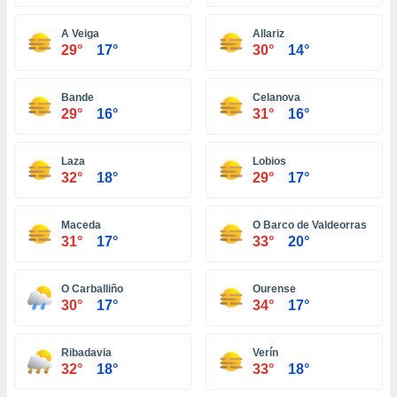
ón de
uedes
A Veiga
Allariz
uestro sitio
29°
17°
30°
14°
ed.hn. En
te
 de que
Bande
Celanova
talarán
29°
16°
31°
16°
e sean
para
a
Laza
Lobios
por el sitio
32°
18°
29°
17°
o se
cookies para
Maceda
O Barco de Valdeorras
nto ni para
31°
17°
33°
20°
licidad o
O Carballiño
Ourense
ado, aunque
30°
17°
34°
17°
sualizar
general no
ada. Puedes
Ribadavia
Verín
 instalación
32°
18°
33°
18°
y acceder a
io web a