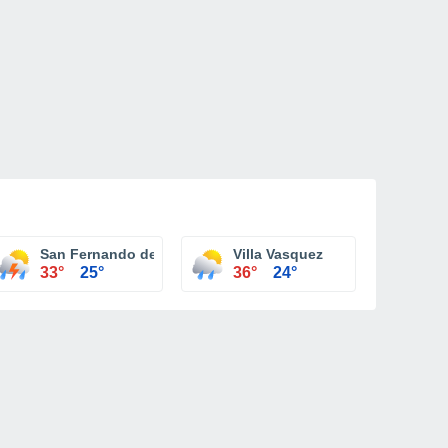
 Pena
San Fernando de Monte Cristi
Villa Vasquez
33°
25°
36°
24°