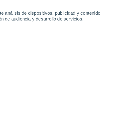
-
61
km/h
29
-
51
km/h
33
-
56
km/h
27
-
49
km/h
e análisis de dispositivos, publicidad y contenido
n de audiencia y desarrollo de servicios.
isti hoy
, 6 de agosto
s
Este
2 Bajo
°
25
-
43 km/h
FPS:
no
s
Este
1 Bajo
°
25
-
41 km/h
FPS:
no
s
Este
0 Bajo
°
23
-
40 km/h
FPS:
no
s
Este
0 Bajo
°
20
-
34 km/h
FPS:
no
s
Este
0 Bajo
°
19
-
30 km/h
FPS:
no