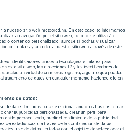
e
r a nuestro sitio web meteored.hn. En este caso, te informamos
:
44%
tizar la navegación por el sitio web, pero no se utilizarán
dad o contenido personalizado, aunque sí podrás visualizar
ción de cookies y acceder a nuestro sitio web a través de este
via
Satélites
Modelos
es, identificadores únicos o tecnologías similares para
n este sitio web, las direcciones IP y los identificadores de
rsonales en virtud de un interés legítimo, algo a lo que puedes
 al tratamiento de datos en cualquier momento haciendo clic en
omingo
Lunes
Martes
Miércoles
9 Ago
10 Ago
11 Ago
12 Ago
miento de datos:
uso de datos limitados para seleccionar anuncios básicos, crear
40%
60%
70%
ccionar la publicidad personalizada, crear un perfil para
0.1 mm
0.4 mm
1.6 mm
ontenido personalizado, medir el rendimiento de la publicidad,
32°
/
26°
32°
/
25°
32°
/
26°
31°
/
26°
vés de estadísticas o a través de la combinación de datos
rvicios, uso de datos limitados con el objetivo de seleccionar el