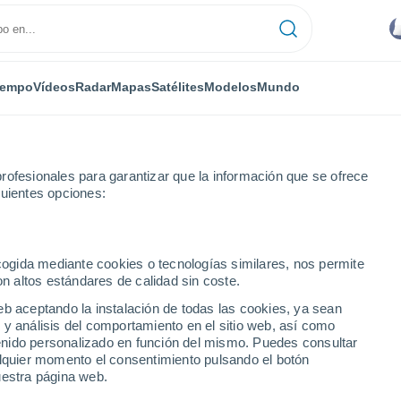
iempo
Vídeos
Radar
Mapas
Satélites
Modelos
Mundo
rofesionales para garantizar que la información que se ofrece
guientes opciones:
ernando de Monte Cristi
ecogida mediante cookies o tecnologías similares, nos permite
on altos estándares de calidad sin coste.
o de Monte Cristi
eb aceptando la instalación de todas las cookies, ya sean
 y análisis del comportamiento en el sitio web, así como
...
ntenido personalizado en función del mismo. Puedes consultar
alquier momento el consentimiento pulsando el botón
Por hora
uestra página web.
Intervalos nubosos en las
próximas horas