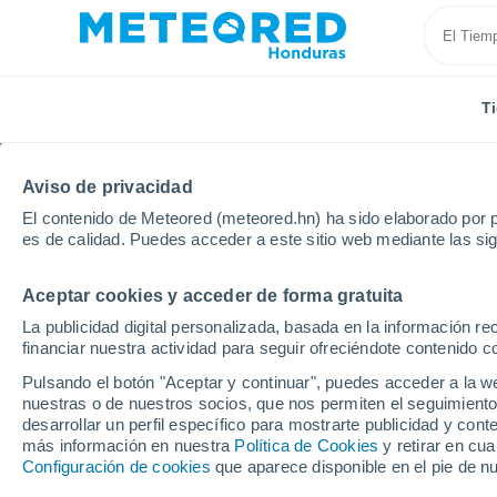
T
Aviso de privacidad
El contenido de Meteored (meteored.hn) ha sido elaborado por p
es de calidad. Puedes acceder a este sitio web mediante las si
Aceptar cookies y acceder de forma gratuita
Inicio
República Dominicana
Monte Cristi
San F
La publicidad digital personalizada, basada en la información r
financiar nuestra actividad para seguir ofreciéndote contenido c
Tiempo en San Fernand
Pulsando el botón "Aceptar y continuar", puedes acceder a la w
nuestras o de nuestros socios, que nos permiten el seguimiento
20:54
Jueves
desarrollar un perfil específico para mostrarte publicidad y co
más información en nuestra
Política de Cookies
y retirar en cu
Configuración de cookies
que aparece disponible en el pie de n
Nubes y claros