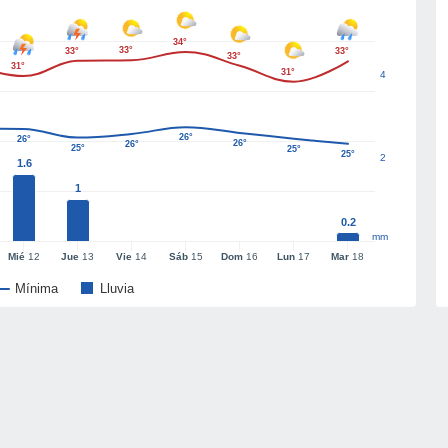
34°
33°
33°
33°
33°
31°
31°
4
26°
26°
26°
26°
25°
25°
25°
2
1.6
1
0.2
mm
Mié
12
Jue
13
Vie
14
Sáb
15
Dom
16
Lun
17
Mar
18
Mínima
Lluvia