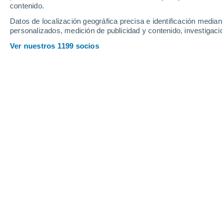
contenido.
33
-
53
km/h
31
-
52
km/h
37
25
-
43
km/h
Datos de localización geográfica precisa e identificación mediant
personalizados, medición de publicidad y contenido, investigació
Tiempo en San Fernando de Monte Cr
Ver nuestros 1199 socios
Nubes y claro
31°
17:00
Sensación T.
36
Nubes y claro
30°
18:00
Sensación T.
36
Nubes y claro
30°
19:00
Sensación T.
35
Nubes y claro
29°
20:00
Sensación T.
34
Nubes y claro
29°
21:00
Sensación T.
33