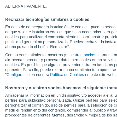
29°
ALTERNATIVAMENTE,
Rechazar tecnologías similares a cookies
Menguant
En caso de no aceptar la instalación de cookies, puedes accede
Iluminada
Sensación de 33°
de que solo se instalarán cookies que sean necesarias para garan
cookies para analizar el comportamiento ni para mostrar publici
publicidad general no personalizada. Puedes rechazar la instala
abono pulsando el botón "Rechazar".
Tiempo 1 - 7 días
Mapa de nubosidad
Radar de llu
Con su consentimiento, nosotros y
nuestros socios
usamos cooki
almacenar, acceder y procesar datos personales como su visita e
cookies. Es posible que algunos proveedores traten tus datos pe
oponerte. Para ello, puede retirar su consentimiento u oponerse
Mañana
Sábado
D
Hoy
"Configurar"
o en nuestra
Política de Cookies
en este sitio web.
7 Ago
8 Ago
6 Ago
Nosotros y nuestros socios hacemos el siguiente trata
Almacenar la información en un dispositivo y/o acceder a ella, 
60%
60%
perfiles para publicidad personalizada, utilizar perfiles para sele
0.9 mm
0.7 mm
personalizar el contenido, uso de perfiles para la selección de c
32°
/
26°
32°
/
26°
33°
/
25°
medir el rendimiento del contenido, comprender al público a tra
procedentes de diferentes fuentes, desarrollo y mejora de los se