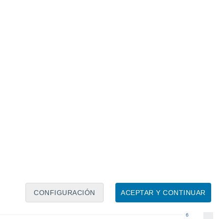
Calendario lunar
Lun
Mar
Mié
Jue
Vie
Sáb
Dom
6
7
8
9
10
11
12
13
14
15
16
17
18
19
CONFIGURACIÓN
ACEPTAR Y CONTINUAR
6