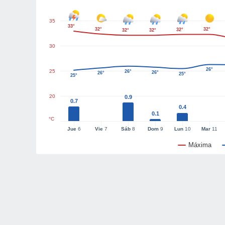
35
33°
32°
32°
32°
32°
32°
30
26°
25
26°
26°
26°
25°
25°
20
0.9
0.7
0.4
0.1
°C
Jue
6
Vie
7
Sáb
8
Dom
9
Lun
10
Mar
11
Máxima