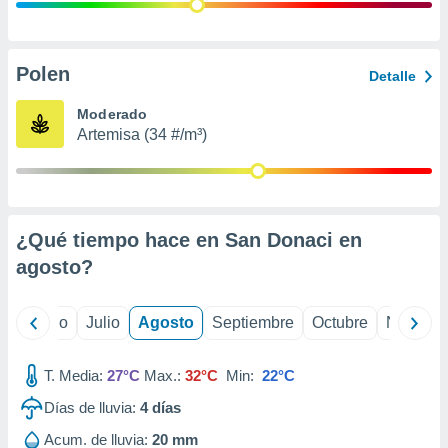
ados con el
 seleccionar
o.
calización
Polen
Detalle
precisa e
ión mediante
Moderado
Artemisa (34 #/m³)
, publicidad
dos,
 publicidad
,
¿Qué tiempo hace en San Donaci en
ón de
 desarrollo
agosto
?
s.
tros 1199
yo
Junio
Julio
Agosto
Septiembre
Octubre
Noviemb
ios
T. Media:
27°C
Max.:
32°C
Min:
22°C
Días de lluvia:
4
días
Acum. de lluvia:
20 mm