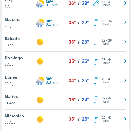
30%
ublicidad y
14
-
31
36°
/
23°
0.1 mm
km/h
6 Ago
do en
 mismo.
Mañana
30%
16
-
34
35°
/
22°
sultar más
0.1 mm
km/h
7 Ago
 en nuestra
 Cookies
y
Sábado
19
-
38
ualquier
36°
/
25°
km/h
8 Ago
ento
 botón
Domingo
23
-
44
35°
/
26°
ación de
km/h
9 Ago
kies
 disponible
Lunes
30%
20
-
41
e nuestra
34°
/
25°
0.3 mm
km/h
10 Ago
.
Martes
IVAMENTE,
22
-
44
35°
/
24°
km/h
11 Ago
as
Miércoles
20
-
43
35°
/
25°
 a cookies
km/h
12 Ago
 no aceptar