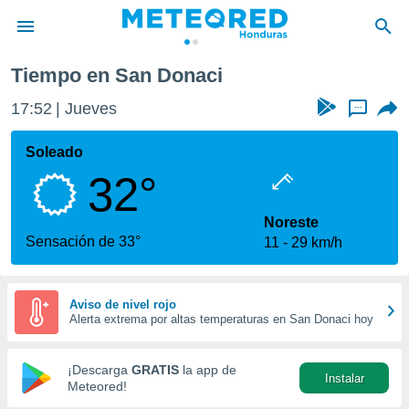
Tiempo en San Donaci
privacidad
17:52
Jueves
...
o de
n) ha sido
Soleado
or
32°
es para
ue la
 que se
Noreste
e calidad.
Sensación de 33°
11
29 km/h
eder a este
ediante las
opciones:
Aviso de nivel rojo
Alerta extrema por altas temperaturas en San Donaci hoy
ookies y
e forma
¡Descarga
GRATIS
la app de
Instalar
d digital
Meteored!
ada, basada