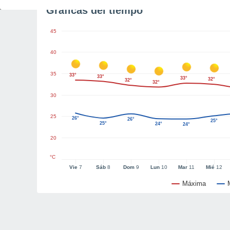
Gráficas del tiempo
45
40
35
33°
33°
33°
32°
32°
32°
30
25
26°
26°
25°
25°
24°
24°
20
°C
Vie
7
Sáb
8
Dom
9
Lun
10
Mar
11
Mié
12
Máxima