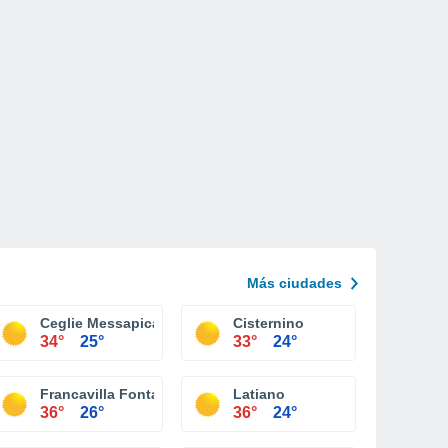
Más ciudades
Ceglie Messapica
Cisternino
34°
25°
33°
24°
Francavilla Fontana
Latiano
36°
26°
36°
24°