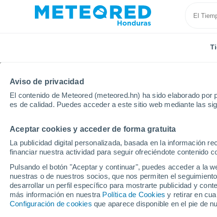
T
Aviso de privacidad
El contenido de Meteored (meteored.hn) ha sido elaborado por p
es de calidad. Puedes acceder a este sitio web mediante las si
Aceptar cookies y acceder de forma gratuita
Inicio
Italia
Provincia de Brindisi
Fasano
La publicidad digital personalizada, basada en la información r
financiar nuestra actividad para seguir ofreciéndote contenido c
Tiempo en Fasano
Pulsando el botón "Aceptar y continuar", puedes acceder a la w
nuestras o de nuestros socios, que nos permiten el seguimiento
05:31
Viernes
desarrollar un perfil específico para mostrarte publicidad y co
más información en nuestra
Política de Cookies
y retirar en cu
Configuración de cookies
que aparece disponible en el pie de n
Soleado