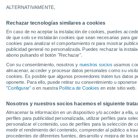
26°
ALTERNATIVAMENTE,
Rechazar tecnologías similares a cookies
Oeste
En caso de no aceptar la instalación de cookies, puedes accede
Sensación de 26°
9
-
14 km/
de que solo se instalarán cookies que sean necesarias para garan
cookies para analizar el comportamiento ni para mostrar publici
publicidad general no personalizada. Puedes rechazar la instala
abono pulsando el botón "Rechazar".
Tiempo 1 - 7 días
Mapa de temperatura
Radar de ll
Con su consentimiento, nosotros y
nuestros socios
usamos cooki
almacenar, acceder y procesar datos personales como su visita e
cookies. Es posible que algunos proveedores traten tus datos pe
oponerte. Para ello, puede retirar su consentimiento u oponerse
Mañana
Domingo
Hoy
"Configurar"
o en nuestra
Política de Cookies
en este sitio web.
8 Ago
9 Ago
7 Ago
Nosotros y nuestros socios hacemos el siguiente trata
Almacenar la información en un dispositivo y/o acceder a ella, 
perfiles para publicidad personalizada, utilizar perfiles para sele
personalizar el contenido, uso de perfiles para la selección de c
33°
/
25°
32°
/
26°
34°
/
26°
medir el rendimiento del contenido, comprender al público a tra
procedentes de diferentes fuentes, desarrollo y mejora de los se