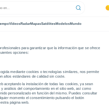
iempo
Vídeos
Radar
Mapas
Satélites
Modelos
Mundo
rofesionales para garantizar que la información que se ofrece
guientes opciones:
ecogida mediante cookies o tecnologías similares, nos permite
on altos estándares de calidad sin coste.
eb aceptando la instalación de todas las cookies, ya sean
 y análisis del comportamiento en el sitio web, así como
...
ntenido personalizado en función del mismo. Puedes consultar
alquier momento el consentimiento pulsando el botón
Por hora
uestra página web.
Cielos despejados en las
próximas horas