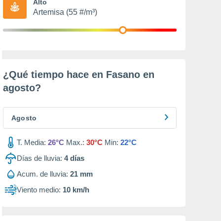
Alto
Artemisa (55 #/m³)
¿Qué tiempo hace en Fasano en
agosto
?
Agosto
T. Media:
26°C
Max.:
30°C
Min:
22°C
Días de lluvia:
4
días
Acum. de lluvia:
21 mm
Viento medio:
10 km/h