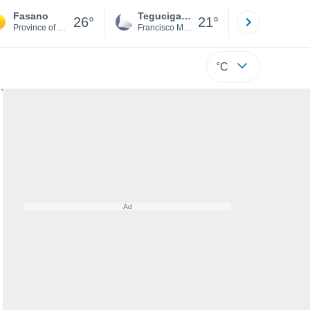
Fasano
Tegucigalpa
San Pedr
26°
21°
Province of Brindisi
Francisco Morazán
Cortés
°C