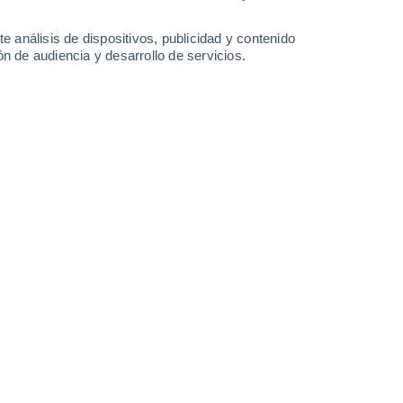
-
36
km/h
18
-
36
km/h
20
-
41
km/h
18
-
41
km/h
e análisis de dispositivos, publicidad y contenido
n de audiencia y desarrollo de servicios.
Oeste
0 Bajo
9
-
14 km/h
FPS:
no
Oeste
0 Bajo
10
-
16 km/h
FPS:
no
Noroeste
1 Bajo
9
-
18 km/h
FPS:
no
Noroeste
2 Bajo
11
-
22 km/h
FPS:
no
Norte
6 Alto
13
-
27 km/h
FPS:
15-25