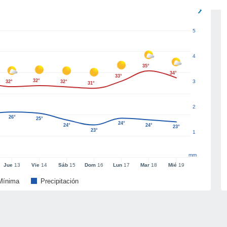
5
4
35°
34°
33°
32°
3
32°
32°
31°
2
26°
25°
24°
24°
24°
23°
23°
1
mm
Jue
13
Vie
14
Sáb
15
Dom
16
Lun
17
Mar
18
Mié
19
Mínima
Precipitación