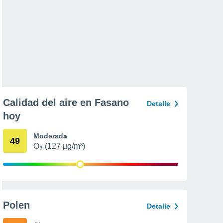
Calidad del aire en Fasano
Detalle
hoy
Moderada
49
O₃ (127 µg/m³)
Polen
Detalle