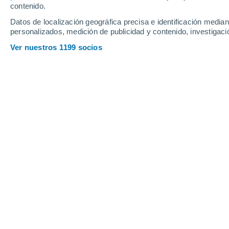
contenido.
17
-
34
km/h
20
-
37
km/h
17
13
-
29
km/h
Datos de localización geográfica precisa e identificación mediant
personalizados, medición de publicidad y contenido, investigació
Tiempo en Fasano hoy
, 7 de agosto
Ver nuestros 1199 socios
Soleado
26°
06:00
Sensación T.
26°
Soleado
27°
07:00
Sensación T.
27°
Soleado
29°
08:00
Sensación T.
29°
Soleado
31°
09:00
Sensación T.
31°
Soleado
32°
11:00
Sensación T.
33°