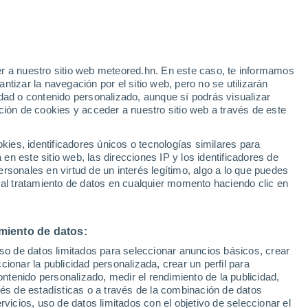
Aviso de nivel rojo
Alerta extrema por altas
temperaturas en Fasano hoy
r a nuestro sitio web meteored.hn. En este caso, te informamos
h
tizar la navegación por el sitio web, pero no se utilizarán
dad o contenido personalizado, aunque sí podrás visualizar
ción de cookies y acceder a nuestro sitio web a través de este
uvia
Satélites
Modelos
es, identificadores únicos o tecnologías similares para
n este sitio web, las direcciones IP y los identificadores de
rsonales en virtud de un interés legítimo, algo a lo que puedes
 al tratamiento de datos en cualquier momento haciendo clic en
Lunes
Martes
Miércoles
Jueves
10 Ago
11 Ago
12 Ago
13 Ago
miento de datos:
uso de datos limitados para seleccionar anuncios básicos, crear
ccionar la publicidad personalizada, crear un perfil para
ontenido personalizado, medir el rendimiento de la publicidad,
32°
/
24°
33°
/
24°
32°
/
25°
32°
/
26°
vés de estadísticas o a través de la combinación de datos
rvicios, uso de datos limitados con el objetivo de seleccionar el