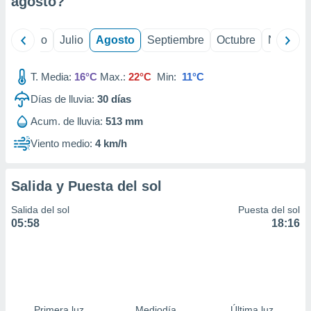
agosto
?
ados con el
 seleccionar
o.
yo
Junio
Julio
Agosto
Septiembre
Octubre
Noviemb
calización
precisa e
ión mediante
T. Media:
16°C
Max.:
22°C
Min:
11°C
Días de lluvia:
30
días
, publicidad
Acum. de lluvia:
513 mm
dos,
 publicidad
Viento medio:
4 km/h
,
ón de
 desarrollo
Salida y Puesta del sol
s.
Salida del sol
Puesta del sol
tros 1199
05:58
18:16
ios
Primera luz
Mediodía
Última luz