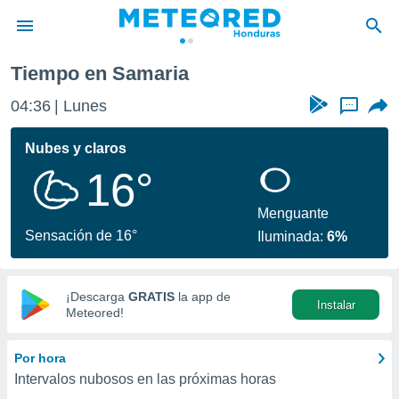
Tiempo en Samaria
privacidad
04:36
Lunes
...
o de
n) ha sido
Nubes y claros
or
16°
es para
ue la
 que se
Menguante
e calidad.
Sensación de 16°
Iluminada:
6%
eder a este
ediante las
opciones:
¡Descarga
GRATIS
la app de
Instalar
ookies y
Meteored!
e forma
Por hora
d digital
Intervalos nubosos en las próximas horas
ada, basada