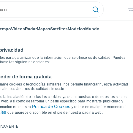
iempo
Vídeos
Radar
Mapas
Satélites
Modelos
Mundo
privacidad
es para garantizar que la información que se ofrece es de calidad. Puedes
iante las siguientes opciones:
eder de forma gratuita
os
Salas de los Infantes
Gráficas del tiempo
ante cookies o tecnologías similares, nos permite financiar nuestra actividad
 altos estándares de calidad sin coste.
Salas de los Infantes
 la instalación de todas las cookies, ya sean nuestras o de nuestros socios,
 web, así como desarrollar un perfil específico para mostrarte publicidad y
Política de Cookies
ormación en nuestra
y retirar en cualquier momento el
kies
que aparece disponible en el pie de nuestra página web.
IVAMENTE,
a y punto de rocío para los próximos 14 días