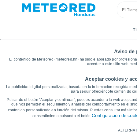
T
Aviso de 
El contenido de Meteored (meteored.hn) ha sido elaborado por profesional
acceder a este sitio web med
Aceptar cookies y acc
Inicio
España
Castilla y León
Provincia de Burg
La publicidad digital personalizada, basada en la información recogida medi
para seguir ofreciéndote contenido con
Gráficas del tiempo de 
Pulsando el botón "Aceptar y continuar", puedes acceder a la web aceptando
que nos permiten el seguimiento y análisis del comportamiento en el sitio
contenido personalizado en función del mismo. Puedes consultar más inf
14 días
7 días
Configuración de coo
consentimiento pulsando el botón
Gráfica de Temperatura
ALTERNAT
Temperatura máxima, temperatura mínim