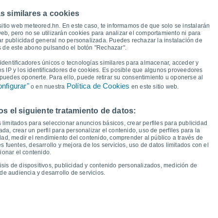
36°
36°
36°
35°
35°
35°
s similares a cookies
33°
sitio web meteored.hn. En este caso, te informamos de que solo se instalarán
28°
eb, pero no se utilizarán cookies para analizar el comportamiento ni para
ar publicidad general no personalizada. Puedes rechazar la instalación de
és de este abono pulsando el botón "Rechazar".
18°
18°
18°
17°
16°
16°
13°
13°
dentificadores únicos o tecnologías similares para almacenar, acceder y
es IP y los identificadores de cookies. Es posible que algunos proveedores
e puedes oponerte. Para ello, puede retirar su consentimiento u oponerse al
nfigurar"
Política de Cookies
o en nuestra
en este sitio web.
 el siguiente tratamiento de datos:
ié
12
Jue
13
Vie
14
Sáb
15
Dom
16
Lun
17
Mar
18
Mié
19
 limitados para seleccionar anuncios básicos, crear perfiles para publicidad
emperatura Mínima
Punto de rocío
ada, crear un perfil para personalizar el contenido, uso de perfiles para la
dad, medir el rendimiento del contenido, comprender al público a través de
 fuentes, desarrollo y mejora de los servicios, uso de datos limitados con el
ionar el contenido.
isis de dispositivos, publicidad y contenido personalizados, medición de
idad para los próximos 14 días
de audiencia y desarrollo de servicios.
100
1019
75
18
1018