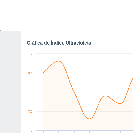
0
NE
SW
W
SW
SE
S
km/h
Jue
6
Vie
7
Sáb
8
Dom
9
Lun
10
Mar
11
M
Rachas máximas de vien
Gráfica de Índice Ultravioleta
9
8.5
8
7.5
7