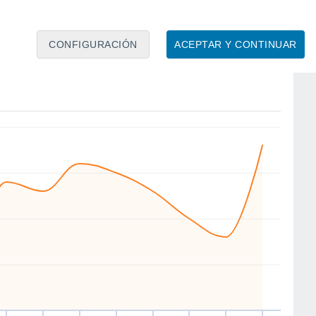
CONFIGURACIÓN
ACEPTAR Y CONTINUAR
SW
NE
N
W
W
NE
NE
W
ié
12
Jue
13
Vie
14
Sáb
15
Dom
16
Lun
17
Mar
18
Mié
19
to
Velocidad media del viento