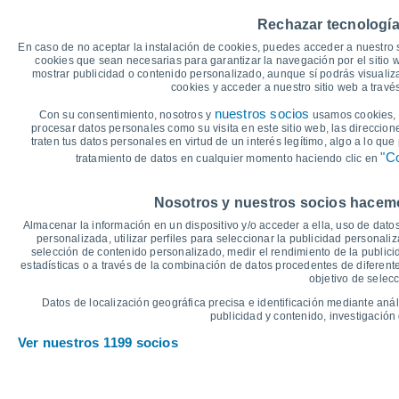
40
35°
35°
34°
Rechazar tecnología
34°
35
33°
32°
En caso de no aceptar la instalación de cookies, puedes acceder a nuestro 
30
cookies que sean necesarias para garantizar la navegación por el sitio w
25
mostrar publicidad o contenido personalizado, aunque sí podrás visualiz
19°
cookies y acceder a nuestro sitio web a trav
20
17°
17°
17°
16°
15°
15
nuestros socios
Con su consentimiento, nosotros y
usamos cookies, i
procesar datos personales como su visita en este sitio web, las direccion
10
traten tus datos personales en virtud de un interés legítimo, algo a lo qu
5
"Co
tratamiento de datos en cualquier momento haciendo clic en
0
°C
Nosotros y nuestros socios hacemos
Jue
6
Vie
7
Sáb
8
Dom
9
Lun
10
Mar
11
M
Almacenar la información en un dispositivo y/o acceder a ella, uso de datos
Temperatura Máxima
T
personalizada, utilizar perfiles para seleccionar la publicidad personaliz
selección de contenido personalizado, medir el rendimiento de la publici
estadísticas o a través de la combinación de datos procedentes de diferentes
objetivo de selecc
Gráfica de Precipitación y Nubosidad
Datos de localización geográfica precisa e identificación mediante anál
Lluvia, nieve y nubos
publicidad y contenido, investigación 
5
Ver nuestros 1199 socios
1020
10