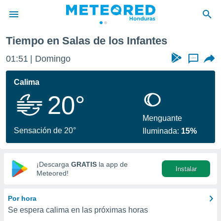
s de los Infantes
Tiempo en Salas de los Infantes
privacidad
01:51
Domingo
...
o de
n) ha sido
Calima
or
20°
es para
ue la
 que se
Menguante
e calidad.
Sensación de 20°
Iluminada:
15%
eder a este
ediante las
opciones:
¡Descarga
GRATIS
la app de
Instalar
ookies y
Meteored!
e forma
Por hora
d digital
Se espera calima en las próximas horas
ada, basada