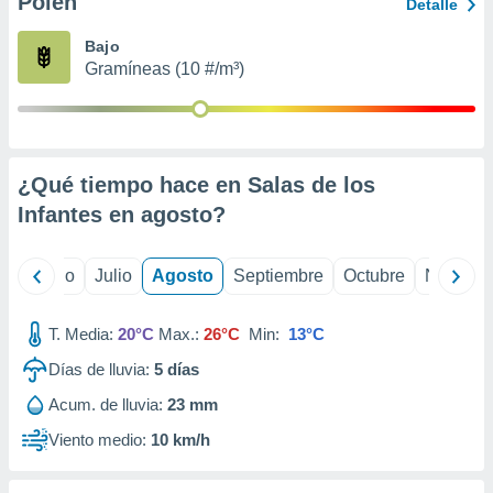
Polen
ados con el
Detalle
 seleccionar
o.
Bajo
Gramíneas (10 #/m³)
calización
precisa e
ión mediante
, publicidad
¿Qué tiempo hace en Salas de los
dos,
Infantes en
agosto
?
 publicidad
,
ón de
yo
Junio
Julio
Agosto
Septiembre
Octubre
Noviemb
 desarrollo
s.
T. Media:
20°C
Max.:
26°C
Min:
13°C
tros 1199
ios
Días de lluvia:
5
días
Acum. de lluvia:
23 mm
Viento medio:
10 km/h