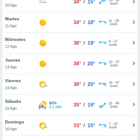
34°
/
15°
ublicidad y
km/h
10 Ago
do en
Martes
 mismo.
11
-
26
34°
/
18°
km/h
sultar más
11 Ago
 en nuestra
 Cookies
y
Miércoles
9
-
27
36°
/
19°
ualquier
km/h
12 Ago
ento
Jueves
 botón
12
-
37
38°
/
20°
km/h
13 Ago
ación de
kies
 disponible
Viernes
16
-
47
36°
/
20°
e nuestra
km/h
14 Ago
.
Sábado
60%
IVAMENTE,
11
-
49
35°
/
19°
2.1 mm
km/h
15 Ago
as
Domingo
7
-
32
33°
/
15°
 a cookies
km/h
16 Ago
 no aceptar