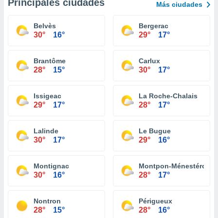
Principales ciudades
Más ciudades
Belvès
Bergerac
30°
16°
29°
17°
Brantôme
Carlux
28°
15°
30°
17°
Issigeac
La Roche-Chalais
29°
17°
28°
17°
Lalinde
Le Bugue
30°
17°
29°
16°
Montignac
Montpon-Ménestérol
30°
16°
28°
17°
Nontron
Périgueux
28°
15°
28°
16°