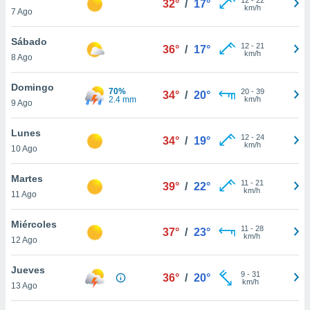
32°
/
17°
ublicidad y
km/h
7 Ago
do en
Sábado
 mismo.
12
-
21
36°
/
17°
km/h
sultar más
8 Ago
 en nuestra
 Cookies
y
Domingo
70%
20
-
39
34°
/
20°
ualquier
2.4 mm
km/h
9 Ago
ento
Lunes
 botón
12
-
24
34°
/
19°
km/h
10 Ago
ación de
kies
 disponible
Martes
11
-
21
39°
/
22°
e nuestra
km/h
11 Ago
.
Miércoles
IVAMENTE,
11
-
28
37°
/
23°
km/h
12 Ago
as
Jueves
9
-
31
36°
/
20°
 a cookies
km/h
13 Ago
 no aceptar