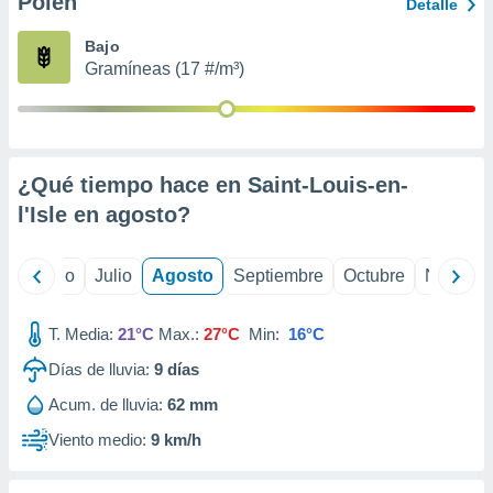
Polen
ados con el
Detalle
 seleccionar
o.
Bajo
Gramíneas (17 #/m³)
calización
precisa e
ión mediante
, publicidad
¿Qué tiempo hace en Saint-Louis-en-
dos,
l'Isle en
agosto
?
 publicidad
,
ón de
yo
Junio
Julio
Agosto
Septiembre
Octubre
Noviemb
 desarrollo
s.
T. Media:
21°C
Max.:
27°C
Min:
16°C
tros 1199
ios
Días de lluvia:
9
días
Acum. de lluvia:
62 mm
Viento medio:
9 km/h