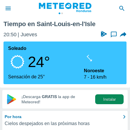
l'Isle
Tiempo en Saint-Louis-en-l'Isle
privacidad
20:50
Jueves
...
o de
n) ha sido
Soleado
or
24°
es para
ue la
 que se
Noroeste
e calidad.
Sensación de 25°
7
16 km/h
eder a este
ediante las
opciones:
¡Descarga
GRATIS
la app de
Instalar
ookies y
Meteored!
e forma
Por hora
d digital
Cielos despejados en las próximas horas
ada, basada