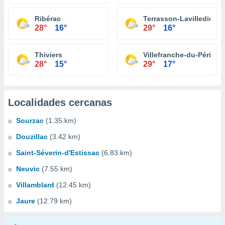
Ribérac
Terrasson-Lavilledieu
28°
16°
29°
16°
Thiviers
Villefranche-du-Périgor
28°
15°
29°
17°
Localidades cercanas
Sourzac
(1.35 km)
Douzillac
(3.42 km)
Saint-Séverin-d'Estissac
(6.83 km)
Neuvic
(7.55 km)
Villamblard
(12.45 km)
Jaure
(12.79 km)