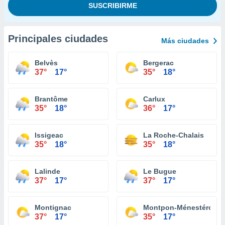
Principales ciudades
Más ciudades
Belvès
Bergerac
37°
17°
35°
18°
Brantôme
Carlux
35°
18°
36°
17°
Issigeac
La Roche-Chalais
35°
18°
35°
18°
Lalinde
Le Bugue
37°
17°
37°
17°
Montignac
Montpon-Ménestérol
37°
17°
35°
17°