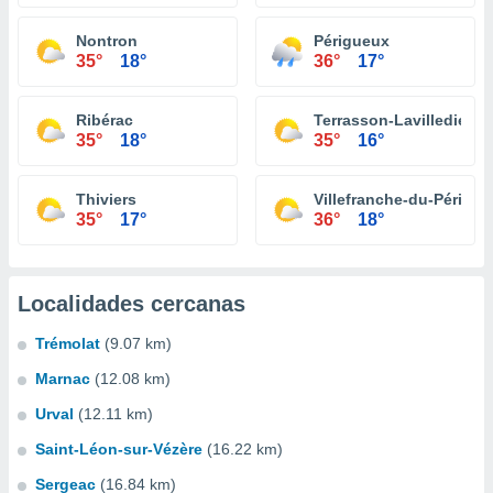
Nontron
Périgueux
35°
18°
36°
17°
Ribérac
Terrasson-Lavilledieu
35°
18°
35°
16°
Thiviers
Villefranche-du-Périgor
35°
17°
36°
18°
Localidades cercanas
Trémolat
(9.07 km)
Marnac
(12.08 km)
Urval
(12.11 km)
Saint-Léon-sur-Vézère
(16.22 km)
Sergeac
(16.84 km)