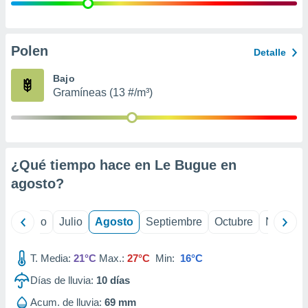
ados con el
 seleccionar
o.
calización
Polen
Detalle
precisa e
ión mediante
Bajo
Gramíneas (13 #/m³)
, publicidad
dos,
 publicidad
,
¿Qué tiempo hace en Le Bugue en
ón de
 desarrollo
agosto
?
s.
tros 1199
yo
Junio
Julio
Agosto
Septiembre
Octubre
Noviemb
ios
T. Media:
21°C
Max.:
27°C
Min:
16°C
Días de lluvia:
10
días
Acum. de lluvia:
69 mm