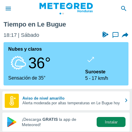
Tiempo en Le Bugue
privacidad
18:17
Sábado
...
o de
n) ha sido
Nubes y claros
or
36°
es para
ue la
 que se
Suroeste
e calidad.
Sensación de 35°
5
17 km/h
eder a este
ediante las
opciones:
Aviso de nivel amarillo
Alerta moderada por altas temperaturas en Le Bugue hoy
ookies y
e forma
¡Descarga
GRATIS
la app de
Instalar
d digital
Meteored!
ada, basada