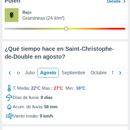
Polen
ados con el
Detalle
 seleccionar
o.
Bajo
Gramíneas (24 #/m³)
calización
precisa e
ión mediante
, publicidad
¿Qué tiempo hace en Saint-Christophe-
dos,
de-Double en
agosto
?
 publicidad
,
ón de
yo
Junio
Julio
Agosto
Septiembre
Octubre
Noviemb
 desarrollo
s.
T. Media:
22°C
Max.:
27°C
Min:
16°C
tros 1199
ios
Días de lluvia:
8
días
Acum. de lluvia:
56 mm
Viento medio:
9 km/h