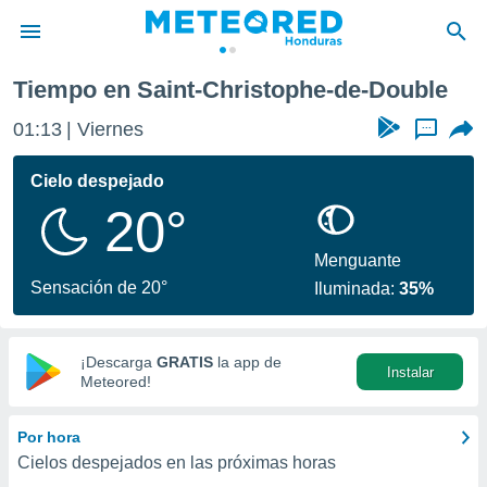
he-de-Double
Tiempo en Saint-Christophe-de-Double
privacidad
01:13
Viernes
...
o de
n) ha sido
Cielo despejado
or
20°
es para
ue la
 que se
Menguante
e calidad.
Sensación de 20°
Iluminada:
35%
eder a este
ediante las
opciones:
¡Descarga
GRATIS
la app de
Instalar
ookies y
Meteored!
e forma
Por hora
d digital
Cielos despejados en las próximas horas
ada, basada