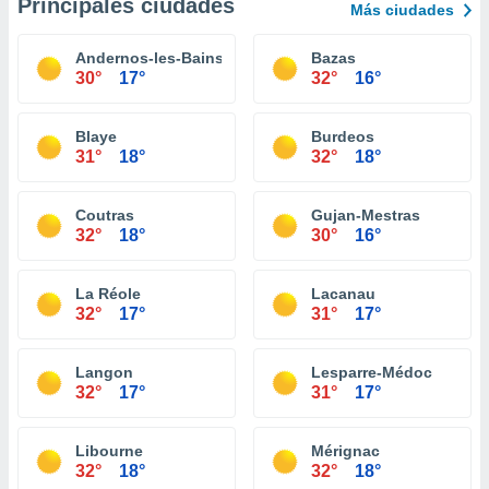
Principales ciudades
Más ciudades
Andernos-les-Bains
Bazas
30°
17°
32°
16°
Blaye
Burdeos
31°
18°
32°
18°
Coutras
Gujan-Mestras
32°
18°
30°
16°
La Réole
Lacanau
32°
17°
31°
17°
Langon
Lesparre-Médoc
32°
17°
31°
17°
Libourne
Mérignac
32°
18°
32°
18°