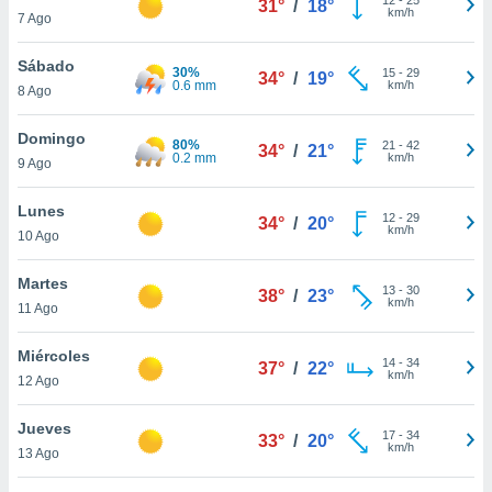
31°
/
18°
ublicidad y
km/h
7 Ago
do en
Sábado
 mismo.
30%
15
-
29
34°
/
19°
0.6 mm
km/h
sultar más
8 Ago
 en nuestra
 Cookies
y
Domingo
80%
21
-
42
34°
/
21°
ualquier
0.2 mm
km/h
9 Ago
ento
Lunes
 botón
12
-
29
34°
/
20°
km/h
10 Ago
ación de
kies
 disponible
Martes
13
-
30
38°
/
23°
e nuestra
km/h
11 Ago
.
Miércoles
IVAMENTE,
14
-
34
37°
/
22°
km/h
12 Ago
as
Jueves
17
-
34
33°
/
20°
 a cookies
km/h
13 Ago
 no aceptar