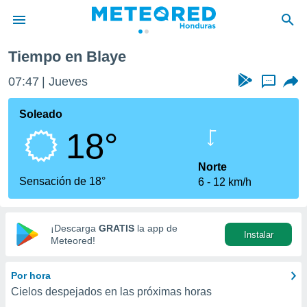
Tiempo en Blaye
privacidad
07:47
Jueves
...
o de
n) ha sido
Soleado
or
18°
es para
ue la
 que se
Norte
e calidad.
Sensación de 18°
6
12 km/h
eder a este
ediante las
opciones:
¡Descarga
GRATIS
la app de
Instalar
ookies y
Meteored!
e forma
Por hora
d digital
Cielos despejados en las próximas horas
ada, basada