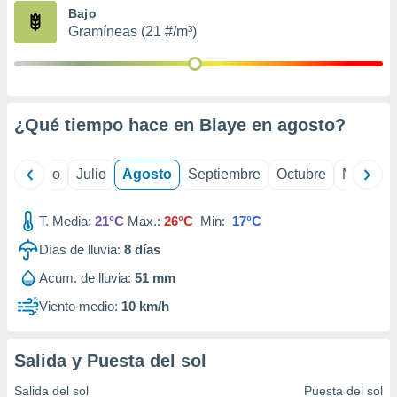
ados con el
Bajo
 seleccionar
Gramíneas (21 #/m³)
o.
calización
precisa e
ión mediante
¿Qué tiempo hace en Blaye en
agosto
?
, publicidad
dos,
yo
Junio
Julio
Agosto
Septiembre
Octubre
Noviemb
 publicidad
,
ón de
T. Media:
21°C
Max.:
26°C
Min:
17°C
 desarrollo
s.
Días de lluvia:
8
días
tros 1199
Acum. de lluvia:
51 mm
ios
Viento medio:
10 km/h
Salida y Puesta del sol
Salida del sol
Puesta del sol