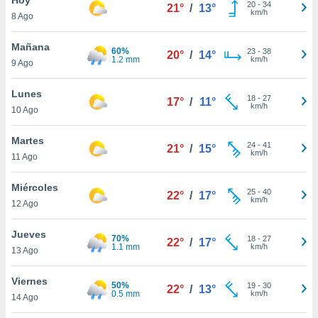
ublicidad y
20
-
34
21°
/
13°
km/h
8 Ago
do en
 mismo.
Mañana
60%
23
-
38
20°
/
14°
sultar más
1.2 mm
km/h
9 Ago
 en nuestra
 Cookies
y
Lunes
18
-
27
ualquier
17°
/
11°
km/h
10 Ago
ento
 botón
Martes
24
-
41
21°
/
15°
ación de
km/h
11 Ago
kies
 disponible
Miércoles
25
-
40
e nuestra
22°
/
17°
km/h
12 Ago
.
Jueves
IVAMENTE,
70%
18
-
27
22°
/
17°
1.1 mm
km/h
13 Ago
as
Viernes
50%
19
-
30
22°
/
13°
 a cookies
0.5 mm
km/h
14 Ago
 no aceptar