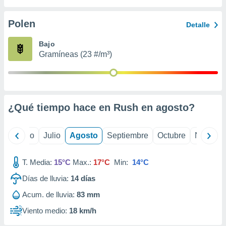
ados con el
 seleccionar
o.
Polen
Detalle
calización
Bajo
precisa e
Gramíneas (23 #/m³)
ión mediante
, publicidad
dos,
 publicidad
¿Qué tiempo hace en Rush en
agosto
?
,
ón de
 desarrollo
yo
Junio
Julio
Agosto
Septiembre
Octubre
Noviemb
s.
tros 1199
T. Media:
15°C
Max.:
17°C
Min:
14°C
ios
Días de lluvia:
14
días
Acum. de lluvia:
83 mm
Viento medio:
18 km/h