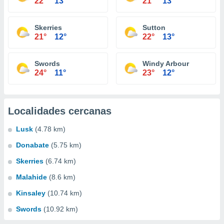
22°
13°
21°
13°
Skerries
Sutton
21°
12°
22°
13°
Swords
Windy Arbour
24°
11°
23°
12°
Localidades cercanas
Lusk
(4.78 km)
Donabate
(5.75 km)
Skerries
(6.74 km)
Malahide
(8.6 km)
Kinsaley
(10.74 km)
Swords
(10.92 km)