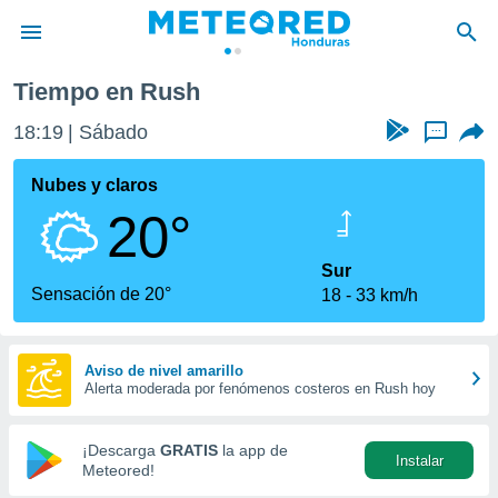
Tiempo en Rush
privacidad
18:19
Sábado
...
o de
n) ha sido
Nubes y claros
or
20°
es para
ue la
 que se
Sur
e calidad.
Sensación de 20°
18
33 km/h
eder a este
ediante las
opciones:
Aviso de nivel amarillo
Alerta moderada por fenómenos costeros en Rush hoy
ookies y
e forma
¡Descarga
GRATIS
la app de
Instalar
d digital
Meteored!
ada, basada