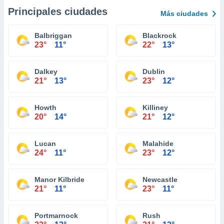
Principales ciudades
Más ciudades
Balbriggan
Blackrock
23°
11°
22°
13°
Dalkey
Dublin
21°
13°
23°
12°
Howth
Killiney
20°
14°
21°
12°
Lucan
Malahide
24°
11°
23°
12°
Manor Kilbride
Newcastle
21°
11°
23°
11°
Portmarnock
Rush