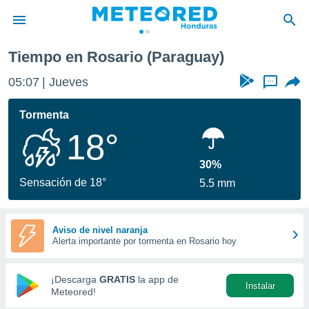
Tiempo en Rosario (Paraguay)
privacidad
05:07
Jueves
...
o de
n) ha sido
Tormenta
or
18°
es para
ue la
 que se
30%
e calidad.
Sensación de 18°
5.5 mm
eder a este
ediante las
opciones:
Aviso de nivel naranja
Alerta importante por tormenta en Rosario hoy
ookies y
e forma
¡Descarga
GRATIS
la app de
Instalar
d digital
Meteored!
ada, basada