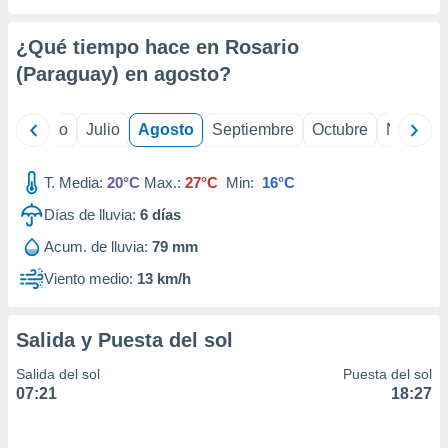
ados con el
 seleccionar
o.
¿Qué tiempo hace en Rosario
calización
(Paraguay) en
agosto
?
precisa e
ión mediante
yo
Junio
Julio
Agosto
Septiembre
Octubre
Noviemb
, publicidad
T. Media:
20°C
Max.:
27°C
Min:
16°C
dos,
 publicidad
Días de lluvia:
6
días
,
ón de
Acum. de lluvia:
79 mm
 desarrollo
Viento medio:
13 km/h
s.
tros 1199
ios
Salida y Puesta del sol
Salida del sol
Puesta del sol
07:21
18:27