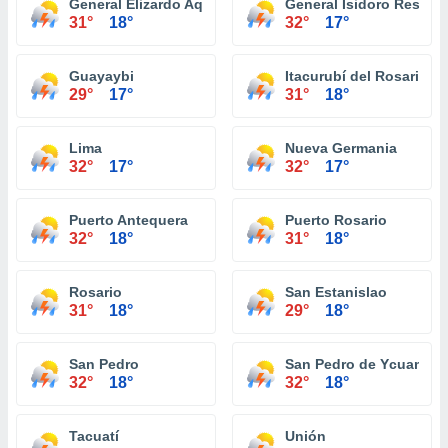
General Elizardo Aquino
General Isidoro Resqui
31°
18°
32°
17°
Guayaybi
Itacurubí del Rosario
29°
17°
31°
18°
Lima
Nueva Germania
32°
17°
32°
17°
Puerto Antequera
Puerto Rosario
32°
18°
31°
18°
Rosario
San Estanislao
31°
18°
29°
18°
San Pedro
San Pedro de Ycuaman
32°
18°
32°
18°
Tacuatí
Unión